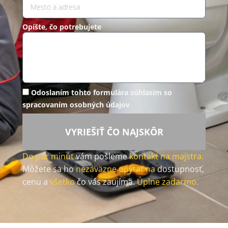
Opíšte, čo potrebujete
Odoslaním tohto formulára súhlasím so
spracovaním osobných údajov
VYRIEŠIŤ ČO NAJSKÔR
Do pár minút
vám pošleme
kontakt na majstra.
Môžete sa ho
nezáväzne opýtať na
dostupnosť,
cenu a
všetko
čo vás zaujíma.
Úplne zadarmo.