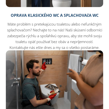
OPRAVA KLASICKÉHO WC A SPLACHOVAčA WC
Máte problém s pretekajúcou toaletou alebo nefunkčným
splachovačom? Nechajte to na nás! Naši skúsení odborníci
zabezpečia rýchlu a spoľahlivú opravu, aby ste mohli svoju
toaletu opäť používať bez obáv a nepríjemností.
Kontaktujte nás ešte dnes a my sa o všetko postaráme.