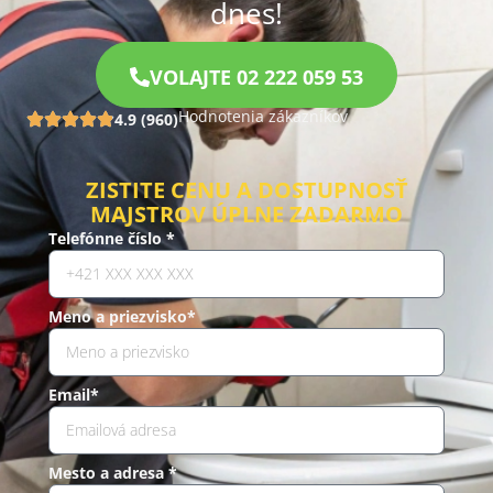
dnes!
VOLAJTE 02 222 059 53
Hodnotenia zákazníkov
4.9 (960)
ZISTITE CENU A DOSTUPNOSŤ
MAJSTROV ÚPLNE ZADARMO
Telefónne číslo *
Meno a priezvisko*
Email*
Mesto a adresa *