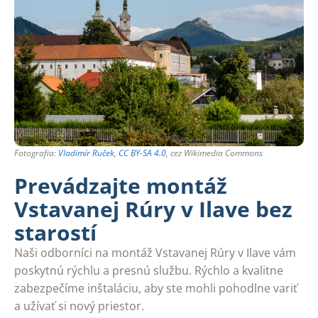
Fotografia:
Vladimír Ruček
,
CC BY-SA 4.0
, cez Wikimedia Commons
Prevádzajte montáž
Vstavanej Rúry v Ilave bez
starostí
Naši odborníci na montáž Vstavanej Rúry v Ilave vám
poskytnú rýchlu a presnú službu. Rýchlo a kvalitne
zabezpečíme inštaláciu, aby ste mohli pohodlne variť
a užívať si nový priestor.