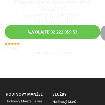
Potrebujete spoľahlivého
majstra?
Vyriešte to jediným
telefonátom!
VOLAJTE 02 222 059 53
4,9 (960)
Hodnotenia zákazníkov
HODINOVÝ MANŽEL
SLUŽBY
Hodinový Manžel je váš
Hodinový Manžel