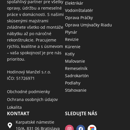
spoľahlivý partner pre všetky
Elektrikár
opravy, údržbu a remeselné
Vodoinštalatér
práce v domácnosti. S našimi
Oprava Práčky
skúsenými majstrami
Oprava Umývačky Riadu
zvládnete všetko od montáže
Plynár
nábytku až po náročné
Revizie
rekonštrukcie. Pracujeme
rýchlo, kvalitne a s úsmevom
Kúrenie
– vaša spokojnosť je pre nás
Kotly
prioritou.
Maľovanie
Remeselník
Hodinový Manžel s.r.o.
Sadrokartón
IČO: 51726971
Podlahy
Sťahovanie
Obchodné podmienky
Ochrana osobných údajov
Lokalita
KONTAKT
SLEDUJTE NÁS
Karpatské námestie
10/A, 831 06 Bratislava