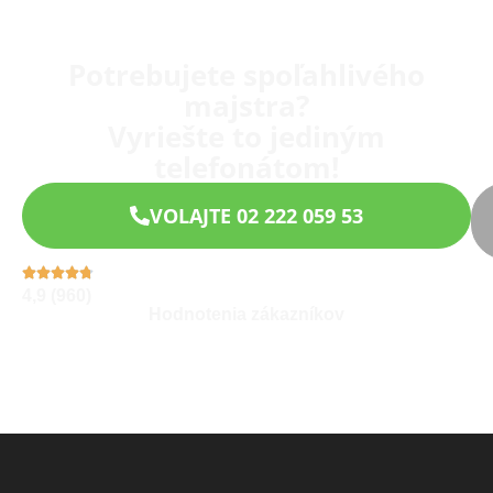
Potrebujete spoľahlivého
majstra?
Vyriešte to jediným
telefonátom!
VOLAJTE 02 222 059 53
4,9 (960)
Hodnotenia zákazníkov