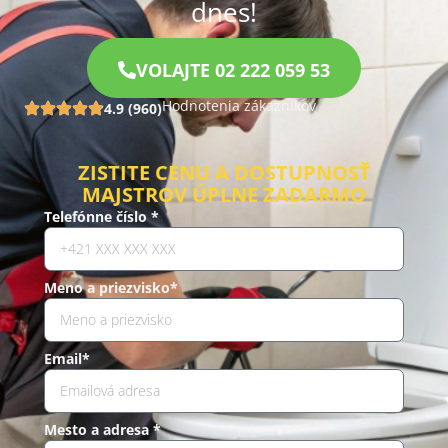
dnes!
VOLAJTE 02 222 059 53
Hodnotenia zákazníkov
4.9 (960)
ZISTITE CENU A DOSTUPNOSŤ
MAJSTROV ÚPLNE ZADARMO
Telefónne číslo *
Meno a priezvisko*
Email*
Mesto a adresa *