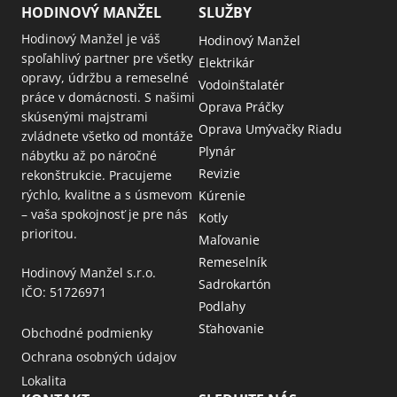
HODINOVÝ MANŽEL
SLUŽBY
Hodinový Manžel je váš
Hodinový Manžel
spoľahlivý partner pre všetky
Elektrikár
opravy, údržbu a remeselné
Vodoinštalatér
práce v domácnosti. S našimi
Oprava Práčky
skúsenými majstrami
Oprava Umývačky Riadu
zvládnete všetko od montáže
Plynár
nábytku až po náročné
Revizie
rekonštrukcie. Pracujeme
rýchlo, kvalitne a s úsmevom
Kúrenie
– vaša spokojnosť je pre nás
Kotly
prioritou.
Maľovanie
Remeselník
Hodinový Manžel s.r.o.
Sadrokartón
IČO: 51726971
Podlahy
Sťahovanie
Obchodné podmienky
Ochrana osobných údajov
Lokalita