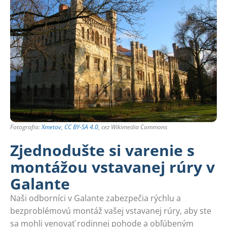
Fotografia:
Xmetov
,
CC BY-SA 4.0
, cez Wikimedia Commons
Zjednodušte si varenie s
montážou vstavanej rúry v
Galante
Naši odborníci v Galante zabezpečia rýchlu a
bezproblémovú montáž vašej vstavanej rúry, aby ste
sa mohli venovať rodinnej pohode a obľúbeným