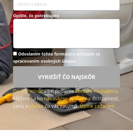
Opíšte, čo potrebujete
Odoslaním tohto formulára súhlasím so
spracovaním osobných údajov
VYRIEŠIŤ ČO NAJSKÔR
Do pár minút
vám pošleme
kontakt na majstra.
Môžete sa ho
nezáväzne opýtať na
dostupnosť,
cenu a
všetko
čo vás zaujíma.
Úplne zadarmo.