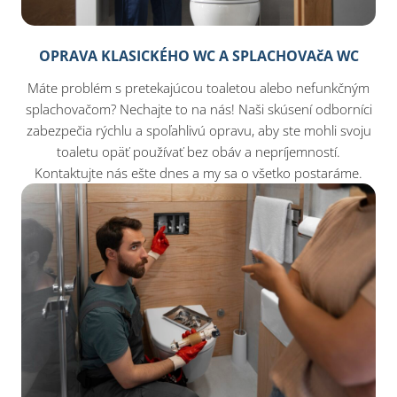
OPRAVA KLASICKÉHO WC A SPLACHOVAčA WC
Máte problém s pretekajúcou toaletou alebo nefunkčným
splachovačom? Nechajte to na nás! Naši skúsení odborníci
zabezpečia rýchlu a spoľahlivú opravu, aby ste mohli svoju
toaletu opäť používať bez obáv a nepríjemností.
Kontaktujte nás ešte dnes a my sa o všetko postaráme.