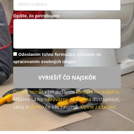
Opíšte, čo potrebujete
Odoslaním tohto formulára súhlasím so
spracovaním osobných údajov
VYRIEŠIŤ ČO NAJSKÔR
Do pár minút
vám pošleme
kontakt na majstra.
Môžete sa ho
nezáväzne opýtať na
dostupnosť,
cenu a
všetko
čo vás zaujíma.
Úplne zadarmo.