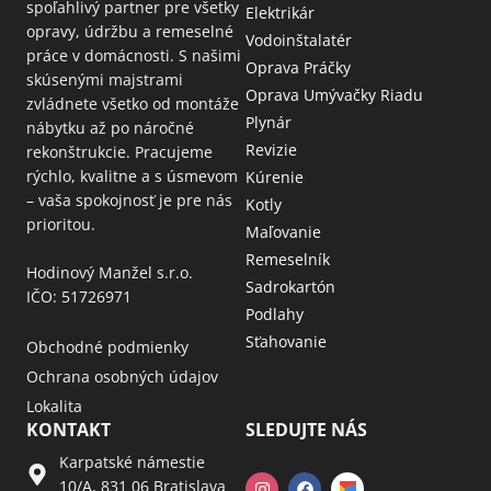
spoľahlivý partner pre všetky
Elektrikár
opravy, údržbu a remeselné
Vodoinštalatér
práce v domácnosti. S našimi
Oprava Práčky
skúsenými majstrami
Oprava Umývačky Riadu
zvládnete všetko od montáže
Plynár
nábytku až po náročné
Revizie
rekonštrukcie. Pracujeme
rýchlo, kvalitne a s úsmevom
Kúrenie
– vaša spokojnosť je pre nás
Kotly
prioritou.
Maľovanie
Remeselník
Hodinový Manžel s.r.o.
Sadrokartón
IČO: 51726971
Podlahy
Sťahovanie
Obchodné podmienky
Ochrana osobných údajov
Lokalita
KONTAKT
SLEDUJTE NÁS
Karpatské námestie
10/A, 831 06 Bratislava