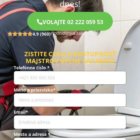
dnes!
VOLAJTE 02 222 059 53
Hodnotenia zákazníkov
4.9 (960)
ZISTITE CENU A DOSTUPNOSŤ
MAJSTROV ÚPLNE ZADARMO
Telefónne číslo *
Meno a priezvisko*
Email*
Mesto a adresa *