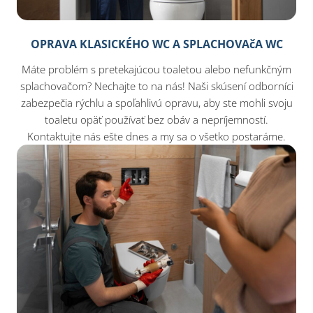
OPRAVA KLASICKÉHO WC A SPLACHOVAčA WC
Máte problém s pretekajúcou toaletou alebo nefunkčným
splachovačom? Nechajte to na nás! Naši skúsení odborníci
zabezpečia rýchlu a spoľahlivú opravu, aby ste mohli svoju
toaletu opäť používať bez obáv a nepríjemností.
Kontaktujte nás ešte dnes a my sa o všetko postaráme.