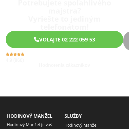
Potrebujete spoľahlivého
majstra?
Vyriešte to jediným
telefonátom!
VOLAJTE 02 222 059 53
4,9 (960)
Hodnotenia zákazníkov
HODINOVÝ MANŽEL
SLUŽBY
Hodinový Manžel je váš
Hodinový Manžel