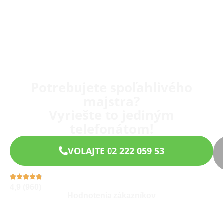
Potrebujete spoľahlivého
majstra?
Vyriešte to jediným
telefonátom!
VOLAJTE 02 222 059 53
4,9 (960)
Hodnotenia zákazníkov