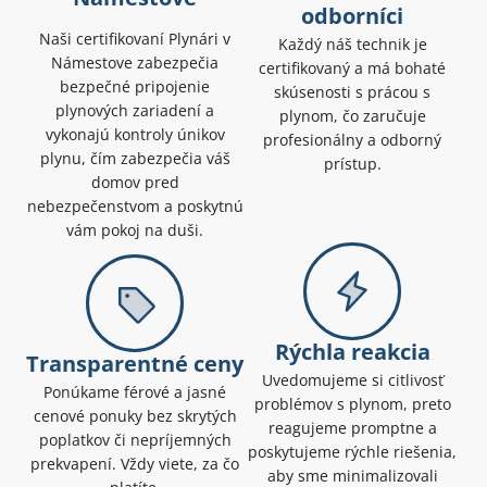
odborníci
Naši certifikovaní Plynári v
Každý náš technik je
Námestove zabezpečia
certifikovaný a má bohaté
bezpečné pripojenie
skúsenosti s prácou s
plynových zariadení a
plynom, čo zaručuje
vykonajú kontroly únikov
profesionálny a odborný
plynu, čím zabezpečia váš
prístup.
domov pred
nebezpečenstvom a poskytnú
vám pokoj na duši.
Rýchla reakcia
Transparentné ceny
Uvedomujeme si citlivosť
Ponúkame férové a jasné
problémov s plynom, preto
cenové ponuky bez skrytých
reagujeme promptne a
poplatkov či nepríjemných
poskytujeme rýchle riešenia,
prekvapení. Vždy viete, za čo
aby sme minimalizovali