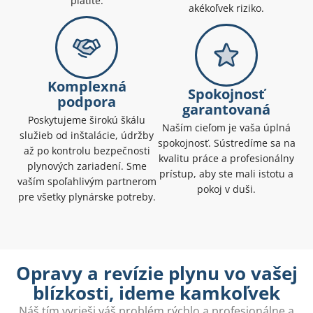
platíte.
akékoľvek riziko.
Komplexná
Spokojnosť
podpora
garantovaná
Poskytujeme širokú škálu
Naším cieľom je vaša úplná
služieb od inštalácie, údržby
spokojnosť. Sústredíme sa na
až po kontrolu bezpečnosti
kvalitu práce a profesionálny
plynových zariadení. Sme
prístup, aby ste mali istotu a
vaším spoľahlivým partnerom
pokoj v duši.
pre všetky plynárske potreby.
Opravy a revízie plynu vo vašej
blízkosti, ideme kamkoľvek
Náš tím vyrieši váš problém rýchlo a profesionálne a