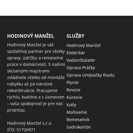
HODINOVÝ MANŽEL
SLUŽBY
Hodinový Manžel je váš
Hodinový Manžel
spoľahlivý partner pre všetky
Elektrikár
opravy, údržbu a remeselné
Vodoinštalatér
práce v domácnosti. S našimi
Oprava Práčky
skúsenými majstrami
Oprava Umývačky Riadu
zvládnete všetko od montáže
Plynár
nábytku až po náročné
Revizie
rekonštrukcie. Pracujeme
rýchlo, kvalitne a s úsmevom
Kúrenie
– vaša spokojnosť je pre nás
Kotly
prioritou.
Maľovanie
Remeselník
Hodinový Manžel s.r.o.
Sadrokartón
IČO: 51726971