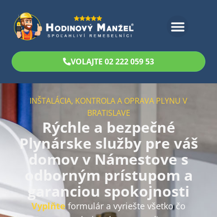
Bezplatný odhad
VOLAJTE 02 222 059 53
INŠTALÁCIA, KONTROLA A OPRAVA PLYNU V
BRATISLAVE
Rýchle a bezpečné
Plynárske služby pre váš
domov v Námestove s
odborným prístupom a
garanciou spokojnosti
Vyplňte
formulár a vyriešte všetko čo