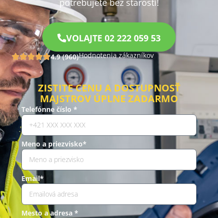
potrebujete bez starostí!
VOLAJTE 02 222 059 53
Hodnotenia zákazníkov
4.9 (960)
ZISTITE CENU A DOSTUPNOSŤ
MAJSTROV ÚPLNE ZADARMO
Telefónne číslo *
Meno a priezvisko*
Email*
Mesto a adresa *