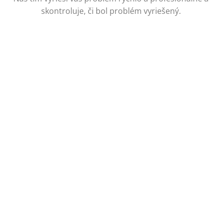
skontroluje, či bol problém vyriešený.