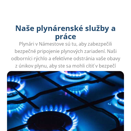
Naše plynárenské služby a
práce
Plynári v Námestove sú tu, aby zabezpečili
bezpečné pripojenie plynových zariadení. Naši
odborníci rýchlo a efektívne odstránia vaše obavy
z únikov plynu, aby ste sa mohli cítiť v bezpečí
doma.