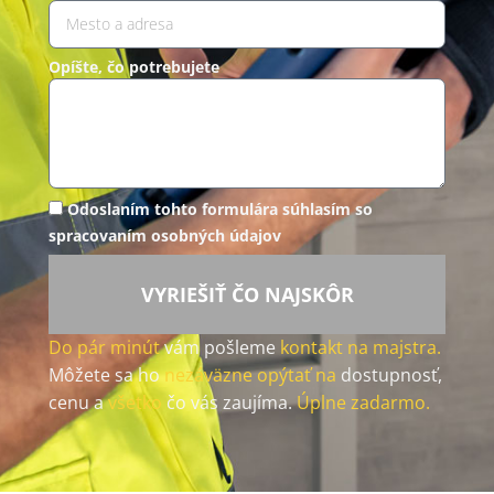
Opíšte, čo potrebujete
Odoslaním tohto formulára súhlasím so
spracovaním osobných údajov
VYRIEŠIŤ ČO NAJSKÔR
Do pár minút
vám pošleme
kontakt na majstra.
Môžete sa ho
nezáväzne opýtať na
dostupnosť,
cenu a
všetko
čo vás zaujíma.
Úplne zadarmo.