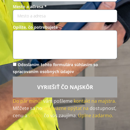
Mesto a adresa *
Opíšte, čo potrebujete
Odoslaním tohto formulára súhlasím so
spracovaním osobných údajov
VYRIEŠIŤ ČO NAJSKÔR
Do pár minút
vám pošleme
kontakt na majstra.
Môžete sa ho
nezáväzne opýtať na
dostupnosť,
cenu a
všetko
čo vás zaujíma.
Úplne zadarmo.