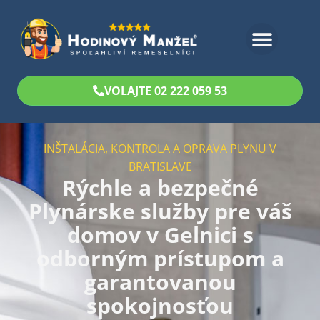
Bezplatný odhad
VOLAJTE 02 222 059 53
INŠTALÁCIA, KONTROLA A OPRAVA PLYNU V
BRATISLAVE
Rýchle a bezpečné
Plynárske služby pre váš
domov v Gelnici s
odborným prístupom a
garantovanou
spokojnosťou