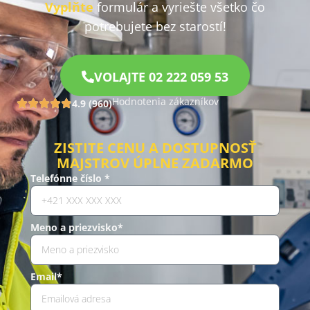
Vyplňte
formulár a vyriešte všetko čo
potrebujete bez starostí!
VOLAJTE 02 222 059 53
Hodnotenia zákazníkov
4.9 (960)
ZISTITE CENU A DOSTUPNOSŤ
MAJSTROV ÚPLNE ZADARMO
Telefónne číslo *
Meno a priezvisko*
Email*