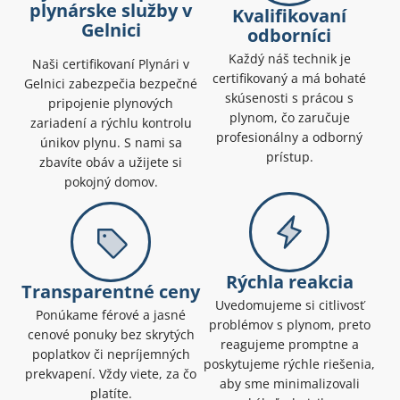
plynárske služby v
Kvalifikovaní
Gelnici
odborníci
Každý náš technik je
Naši certifikovaní Plynári v
certifikovaný a má bohaté
Gelnici zabezpečia bezpečné
skúsenosti s prácou s
pripojenie plynových
plynom, čo zaručuje
zariadení a rýchlu kontrolu
profesionálny a odborný
únikov plynu. S nami sa
prístup.
zbavíte obáv a užijete si
pokojný domov.
Rýchla reakcia
Transparentné ceny
Uvedomujeme si citlivosť
Ponúkame férové a jasné
problémov s plynom, preto
cenové ponuky bez skrytých
reagujeme promptne a
poplatkov či nepríjemných
poskytujeme rýchle riešenia,
prekvapení. Vždy viete, za čo
aby sme minimalizovali
platíte.