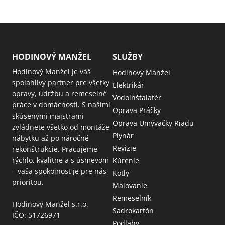
HODINOVÝ MANŽEL
SLUŽBY
Hodinový Manžel je váš
Hodinový Manžel
spoľahlivý partner pre všetky
Elektrikár
opravy, údržbu a remeselné
Vodoinštalatér
práce v domácnosti. S našimi
Oprava Práčky
skúsenými majstrami
Oprava Umývačky Riadu
zvládnete všetko od montáže
Plynár
nábytku až po náročné
Revizie
rekonštrukcie. Pracujeme
rýchlo, kvalitne a s úsmevom
Kúrenie
– vaša spokojnosť je pre nás
Kotly
prioritou.
Maľovanie
Remeselník
Hodinový Manžel s.r.o.
Sadrokartón
IČO: 51726971
Podlahy