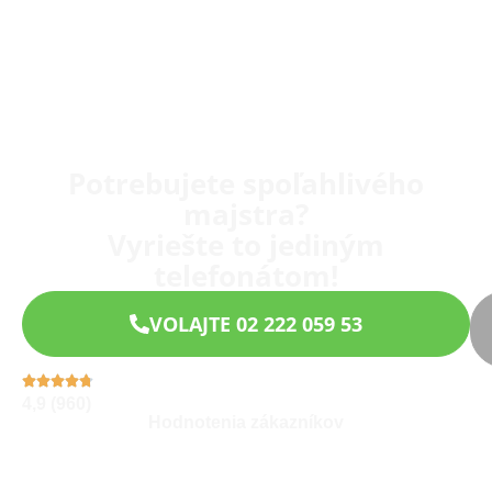
Potrebujete spoľahlivého
majstra?
Vyriešte to jediným
telefonátom!
VOLAJTE 02 222 059 53
4,9 (960)
Hodnotenia zákazníkov