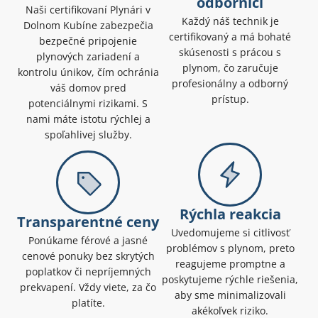
odborníci
Naši certifikovaní Plynári v
Každý náš technik je
Dolnom Kubíne zabezpečia
certifikovaný a má bohaté
bezpečné pripojenie
skúsenosti s prácou s
plynových zariadení a
plynom, čo zaručuje
kontrolu únikov, čím ochránia
profesionálny a odborný
váš domov pred
prístup.
potenciálnymi rizikami. S
nami máte istotu rýchlej a
spoľahlivej služby.
Rýchla reakcia
Transparentné ceny
Uvedomujeme si citlivosť
Ponúkame férové a jasné
problémov s plynom, preto
cenové ponuky bez skrytých
reagujeme promptne a
poplatkov či nepríjemných
poskytujeme rýchle riešenia,
prekvapení. Vždy viete, za čo
aby sme minimalizovali
platíte.
akékoľvek riziko.