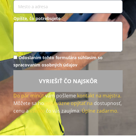
Opíšte, čo potrebujete
Odoslaním tohto formulára súhlasím so
spracovaním osobných údajov
VYRIEŠIŤ ČO NAJSKÔR
Do pár minút
vám pošleme
kontakt na majstra.
Môžete sa ho
nezáväzne opýtať na
dostupnosť,
cenu a
všetko
čo vás zaujíma.
Úplne zadarmo.