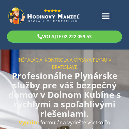
Bezplatný odhad
VOLAJTE 02 222 059 53
INŠTALÁCIA, KONTROLA A OPRAVA PLYNU V
BRATISLAVE
Profesionálne Plynárske
služby pre váš bezpečný
domov v Dolnom Kubíne s
rýchlymi a spoľahlivými
riešeniami.
Vyplňte
formulár a vyriešte všetko čo