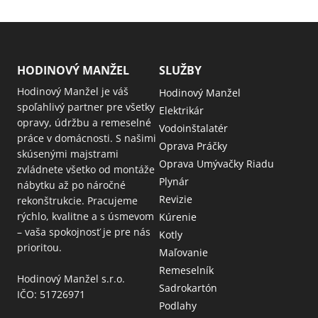
HODINOVÝ MANŽEL
SLUŽBY
Hodinový Manžel je váš
Hodinový Manžel
spoľahlivý partner pre všetky
Elektrikár
opravy, údržbu a remeselné
Vodoinštalatér
práce v domácnosti. S našimi
Oprava Práčky
skúsenými majstrami
Oprava Umývačky Riadu
zvládnete všetko od montáže
Plynár
nábytku až po náročné
Revizie
rekonštrukcie. Pracujeme
rýchlo, kvalitne a s úsmevom
Kúrenie
– vaša spokojnosť je pre nás
Kotly
prioritou.
Maľovanie
Remeselník
Hodinový Manžel s.r.o.
Sadrokartón
IČO: 51726971
Podlahy