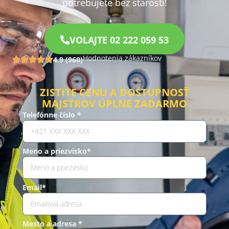
potrebujete bez starostí!
VOLAJTE 02 222 059 53
Hodnotenia zákazníkov
4.9 (960)
ZISTITE CENU A DOSTUPNOSŤ
MAJSTROV ÚPLNE ZADARMO
Telefónne číslo *
Meno a priezvisko*
Email*
Mesto a adresa *