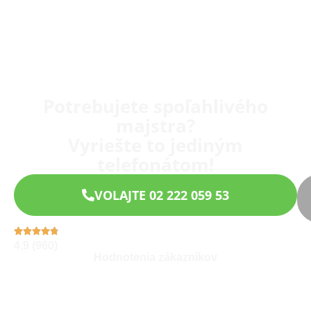
Potrebujete spoľahlivého
majstra?
Vyriešte to jediným
telefonátom!
VOLAJTE 02 222 059 53
4,9 (960)
Hodnotenia zákazníkov