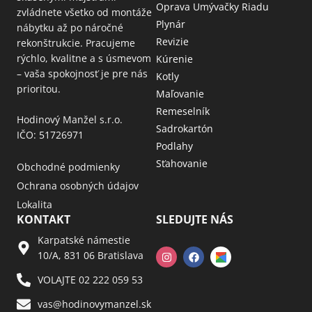
Oprava Umývačky Riadu
zvládnete všetko od montáže
Plynár
nábytku až po náročné
Revizie
rekonštrukcie. Pracujeme
rýchlo, kvalitne a s úsmevom
Kúrenie
– vaša spokojnosť je pre nás
Kotly
prioritou.
Maľovanie
Remeselník
Hodinový Manžel s.r.o.
Sadrokartón
IČO: 51726971
Podlahy
Sťahovanie
Obchodné podmienky
Ochrana osobných údajov
Lokalita
KONTAKT
SLEDUJTE NÁS
Karpatské námestie
10/A, 831 06 Bratislava
VOLAJTE 02 222 059 53​
vas@hodinovymanzel.sk​