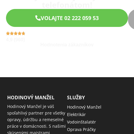
telefonátom!
VOLAJTE 02 222 059 53
4,9 (960)
Hodnotenia zákazníkov
HODINOVÝ MANŽEL
SLUŽBY
Hodinový Manžel je váš
Hodinový Manžel
spoľahlivý partner pre všetky
Elektrikár
opravy, údržbu a remeselné
Vodoinštalatér
práce v domácnosti. S našimi
Oprava Práčky
skúsenými majstrami