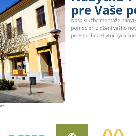
pre Vaše p
Naša služba montáže nábytku
pomoc pri zložení vášho no
priestor bez zbytočných komp
ons