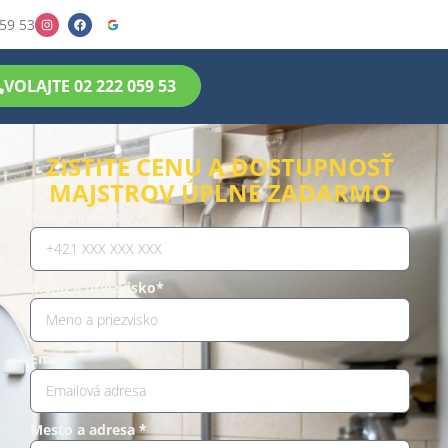
59 53
VOLAJTE 02 222 059 53
ZISTITE CENU A DOSTUPNOSŤ
MAJSTROV ÚPLNE ZADARMO
Telefónne číslo *
Meno a priezvisko*
Email*
Mesto a adresa *