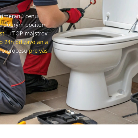
primeranú cenu
a dobrým pocitom
sti
u TOP majstrov
o 24h od zavolania
ho procesu
pre vás