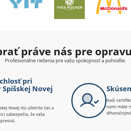
ybrať práve nás pre oprav
Profesionálne riešenia pre vašu spokojnosť a pohodlie.
chlosť pri
 Spišskej Novej
Skúsen
Naši certifik
nami máte is
ej Novej Vsi ušetríte čas a
dlhoročnými
íci zabezpečia, že vaša
 presná.