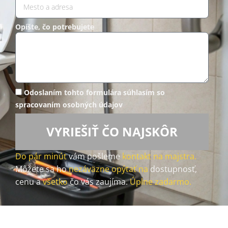
Opíšte, čo potrebujete
Odoslaním tohto formulára súhlasím so
spracovaním osobných údajov
VYRIEŠIŤ ČO NAJSKÔR
Do pár minút
vám pošleme
kontakt na majstra.
Môžete sa ho
nezáväzne opýtať na
dostupnosť,
cenu a
všetko
čo vás zaujíma.
Úplne zadarmo.