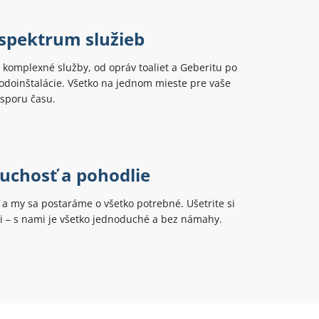
 spektrum služieb
komplexné služby, od opráv toaliet a Geberitu po
odoinštalácie. Všetko na jednom mieste pre vaše
úsporu času.
uchosť a pohodlie
ť a my sa postaráme o všetko potrebné. Ušetrite si
ti – s nami je všetko jednoduché a bez námahy.