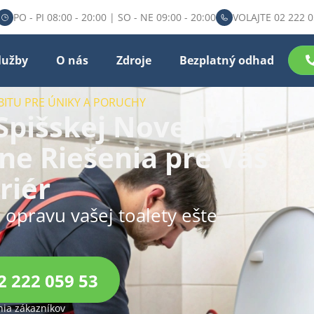
PO - PI 08:00 - 20:00 | SO - NE 09:00 - 20:00
VOLAJTE 02 222 0
lužby
O nás
Zdroje
Bezplatný odhad
BITU PRE ÚNIKY A PORUCHY
pišskej Novej Vsi –
vne Riešenia pre Váš
riér
u opravu vašej toalety ešte
2 222 059 53
ia zákazníkov