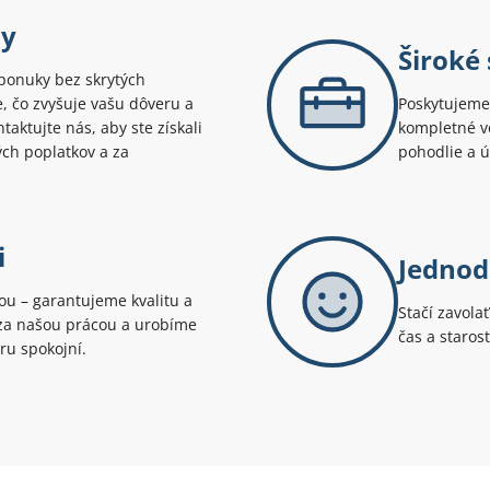
ny
Široké
ponuky bez skrytých
te, čo zvyšuje vašu dôveru a
Poskytujeme 
aktujte nás, aby ste získali
kompletné v
ých poplatkov a za
pohodlie a 
i
Jednod
tou – garantujeme kvalitu a
Stačí zavola
i za našou prácou a urobíme
čas a staros
ru spokojní.