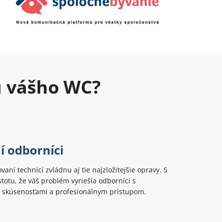
u vášho WC?
í odborníci
ovaní technici zvládnu aj tie najzložitejšie opravy. S
totu, že váš problém vyriešia odborníci s
 skúsenosťami a profesionálnym prístupom.