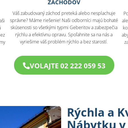
ZÁCHODOV
Váš zabudovaný záchod preteká alebo nesplachuje
Po
správne? Máme riešenie! Naši odborníci majú bohaté
aši
al
skúsenosti so všetkými typmi Geberitov a zabezpečia
ú
ko
rýchlu a efektívnu opravu. Spoľahnite sa na nás a
bez
aby
vyriešime váš problém rýchlo a bez starostí.
 my
z
VOLAJTE 02 222 059 53
Rýchla a K
Nábytku v 