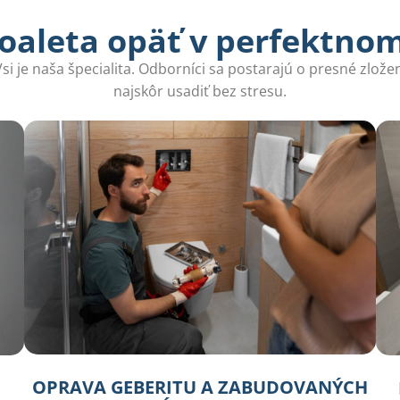
oaleta opäť v perfektno
i je naša špecialita. Odborníci sa postarajú o presné zloženi
najskôr usadiť bez stresu.
OPRAVA GEBERITU A ZABUDOVANÝCH