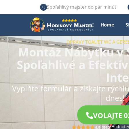
Spoľahlivý majster do pár minút
Home
S
OPRAVY TOALIET WC A GERE
Montáž Nábytku v S
Spoľahlivé a Efektí
Inte
Vyplňte formulár a získajte rýchl
dnes!
VOLAJTE 0
Hodnoten
4.9 (960)