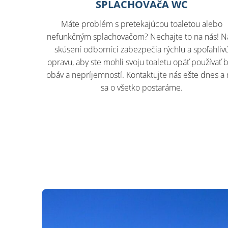
SPLACHOVAčA WC
Máte problém s pretekajúcou toaletou alebo
nefunkčným splachovačom? Nechajte to na nás! N
skúsení odborníci zabezpečia rýchlu a spoľahliv
opravu, aby ste mohli svoju toaletu opäť používať 
obáv a nepríjemností. Kontaktujte nás ešte dnes a
sa o všetko postaráme.