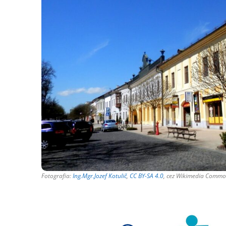
Fotografia:
Ing.Mgr.Jozef Kotulič
,
CC BY-SA 4.0
, cez Wikimedia Comm