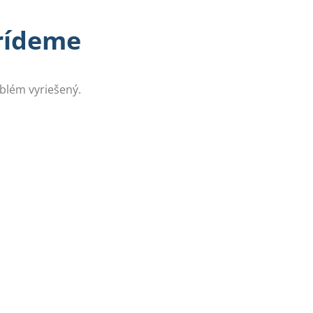
prídeme
oblém vyriešený.