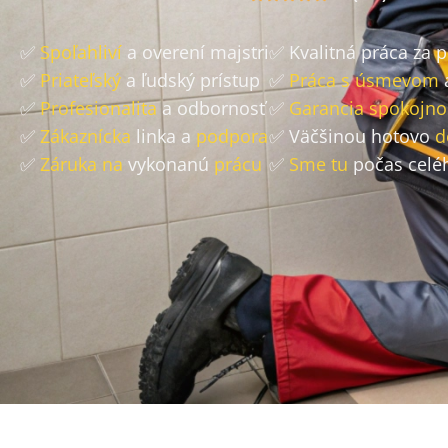
✅
Spoľahliví
a overení majstri
✅ Kvalitná práca za 
✅
Priateľský
a ľudský prístup
✅
Práca s úsmevom
✅
Profesionalita
a odbornosť
✅
Garancia spokojno
✅
Zákaznícka
linka a
podpora
✅ Väčšinou hotovo
d
✅
Záruka na
vykonanú
prácu
✅
Sme tu
počas celé