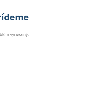
prídeme
oblém vyriešený.