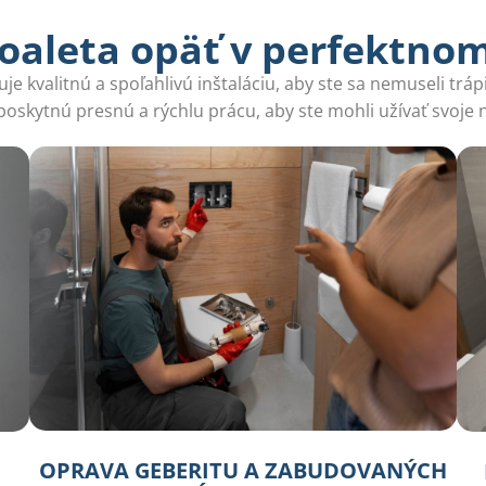
oaleta opäť v perfektno
e kvalitnú a spoľahlivú inštaláciu, aby ste sa nemuseli tráp
oskytnú presnú a rýchlu prácu, aby ste mohli užívať svoje 
OPRAVA GEBERITU A ZABUDOVANÝCH