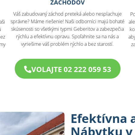
ZÁCHODOV
Váš zabudovaný záchod preteká alebo nesplachuje
Po
správne? Máme riešenie! Naši odborníci majú bohaté
aši
al
skúsenosti so všetkými typmi Geberitov a zabezpečia
ú
ko
rýchlu a efektívnu opravu. Spoľahnite sa na nás a
bez
aby
vyriešime váš problém rýchlo a bez starostí.
 my
z
VOLAJTE 02 222 059 53
Efektívna 
Nábytku v 