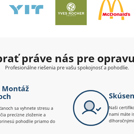
ybrať práve nás pre oprav
Profesionálne riešenia pre vašu spokojnosť a pohodlie.
a Montáž
Skúsen
och
Naši certifik
ťanoch sa vyhnete stresu a
nami máte is
ia precízne zloženie a
dlhoročnými
 prinesú pohodlie priamo do