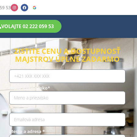
59 53
VOLAJTE 02 222 059 53
ZISTITE CENU A DOSTUPNOSŤ
MAJSTROV ÚPLNE ZADARMO
Telefónne číslo *
Meno a priezvisko*
Email*
Mesto a adresa *