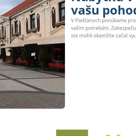
vašu poho
V Piešťanoch ponúkame prof
vašim potrebám. Zabezpečuj
ste mohli okamžite začať vyu