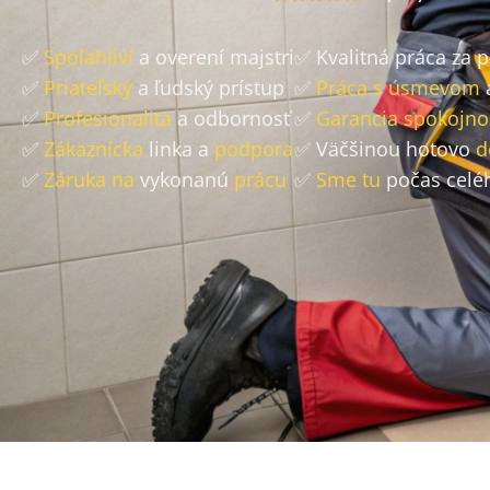
✅
Spoľahliví
a overení majstri
✅ Kvalitná práca za 
✅
Priateľský
a ľudský prístup
✅
Práca s úsmevom
✅
Profesionalita
a odbornosť
✅
Garancia spokojno
✅
Zákaznícka
linka a
podpora
✅ Väčšinou hotovo
d
✅
Záruka na
vykonanú
prácu
✅
Sme tu
počas celé