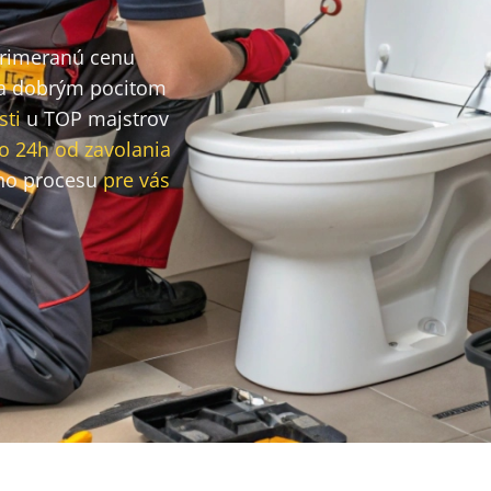
primeranú cenu
a dobrým pocitom
sti
u TOP majstrov
o 24h od zavolania
ho procesu
pre vás