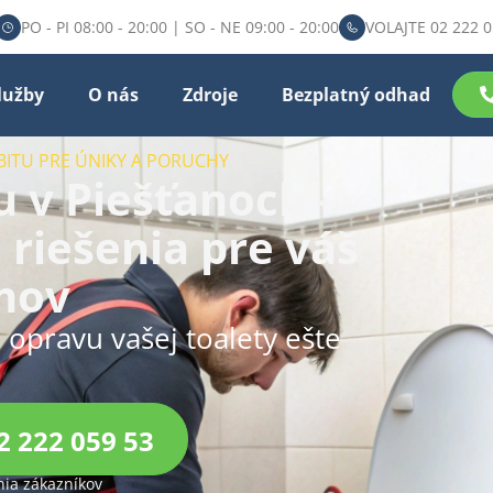
PO - PI 08:00 - 20:00 | SO - NE 09:00 - 20:00
VOLAJTE 02 222 0
lužby
O nás
Zdroje
Bezplatný odhad
BITU PRE ÚNIKY A PORUCHY
 v Piešťanoch –
 riešenia pre váš
mov
u opravu vašej toalety ešte
2 222 059 53
ia zákazníkov