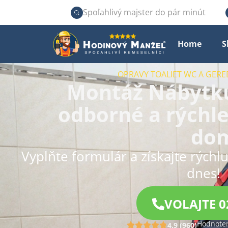
Spoľahlivý majster do pár minút
Home
S
OPRAVY TOALIET WC A GERE
Montáž Nábytku
odborné a rýchle
do
Vyplňte formulár a získajte rýchl
dnes!
VOLAJTE 0
Hodnoten
4.9 (960)