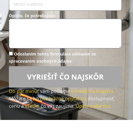
Opíšte, čo potrebujete
Odoslaním tohto formulára súhlasím so
spracovaním osobných údajov
VYRIEŠIŤ ČO NAJSKÔR
Do pár minút
vám pošleme
kontakt na majstra.
Môžete sa ho
nezáväzne opýtať na
dostupnosť,
cenu a
všetko
čo vás zaujíma.
Úplne zadarmo.