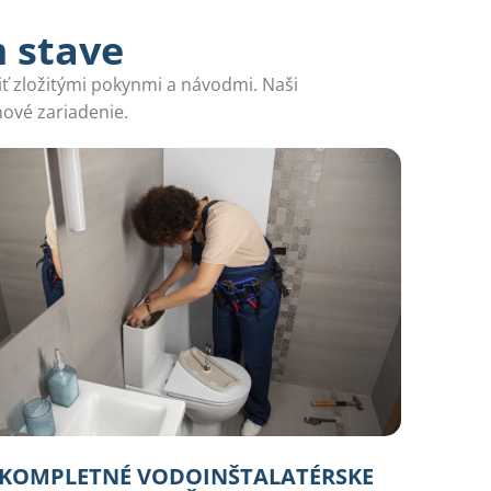
m stave
iť zložitými pokynmi a návodmi. Naši
nové zariadenie.
KOMPLETNÉ VODOINŠTALATÉRSKE