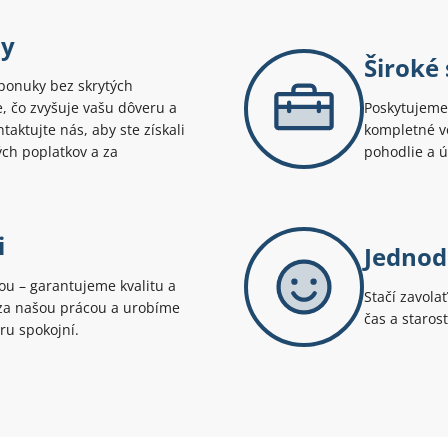
ny
Široké
ponuky bez skrytých
te, čo zvyšuje vašu dôveru a
Poskytujeme 
aktujte nás, aby ste získali
kompletné v
ých poplatkov a za
pohodlie a 
i
Jednod
tou – garantujeme kvalitu a
Stačí zavola
i za našou prácou a urobíme
čas a staros
ru spokojní.