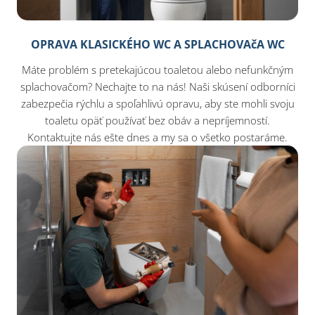
OPRAVA KLASICKÉHO WC A SPLACHOVAčA WC
Máte problém s pretekajúcou toaletou alebo nefunkčným
splachovačom? Nechajte to na nás! Naši skúsení odborníci
zabezpečia rýchlu a spoľahlivú opravu, aby ste mohli svoju
toaletu opäť používať bez obáv a nepríjemností.
Kontaktujte nás ešte dnes a my sa o všetko postaráme.