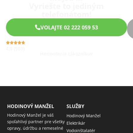
Vyriešte to jediným
telefonátom!
VOLAJTE 02 222 059 53
4,9 (960)
Hodnotenia zákazníkov
HODINOVÝ MANŽEL
SLUŽBY
Hodinový Manžel je váš
Hodinový Manžel
spoľahlivý partner pre všetky
Elektrikár
opravy, údržbu a remeselné
Vodoinštalatér