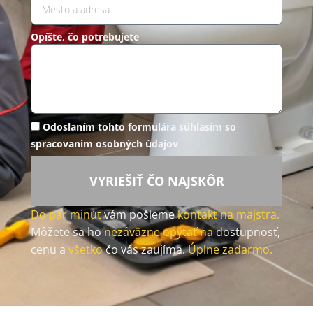
Opíšte, čo potrebujete
Odoslaním tohto formulára súhlasím so
spracovaním osobných údajov
VYRIEŠIŤ ČO NAJSKÔR
Do pár minút
vám pošleme
kontakt na majstra.
Môžete sa ho
nezáväzne opýtať na
dostupnosť,
cenu a
všetko
čo vás zaujíma.
Úplne zadarmo.