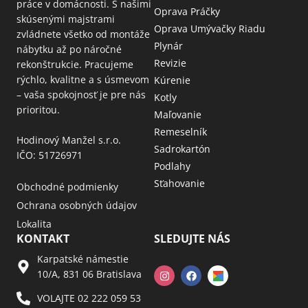
práce v domácnosti. S našimi
Oprava Práčky
skúsenými majstrami
Oprava Umývačky Riadu
zvládnete všetko od montáže
Plynár
nábytku až po náročné
Revizie
rekonštrukcie. Pracujeme
rýchlo, kvalitne a s úsmevom
Kúrenie
– vaša spokojnosť je pre nás
Kotly
prioritou.
Maľovanie
Remeselník
Hodinový Manžel s.r.o.
Sadrokartón
IČO: 51726971
Podlahy
Sťahovanie
Obchodné podmienky
Ochrana osobných údajov
Lokalita
KONTAKT
SLEDUJTE NÁS
Karpatské námestie
10/A, 831 06 Bratislava
VOLAJTE 02 222 059 53​