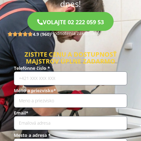
dnes!
VOLAJTE 02 222 059 53
Hodnotenia zákazníkov
4.9 (960)
ZISTITE CENU A DOSTUPNOSŤ
MAJSTROV ÚPLNE ZADARMO
Telefónne číslo *
Meno a priezvisko*
Email*
Mesto a adresa *