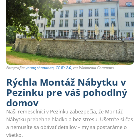
Fotografia:
young shanahan
,
CC BY 2.0
, cez Wikimedia Commons
Rýchla Montáž Nábytku v
Pezinku pre váš pohodlný
domov
Naši remeselníci v Pezinku zabezpečia, že Montáž
Nábytku prebehne hladko a bez stresu. Ušetríte si čas
a nemusíte sa obávať detailov – my sa postaráme o
všetko.