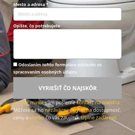
Mesto a adresa *
Opíšte, čo potrebujete
Odoslaním tohto formulára súhlasím so
spracovaním osobných údajov
VYRIEŠIŤ ČO NAJSKÔR
Do pár minút
vám pošleme
kontakt na majstra.
Môžete sa ho
nezáväzne opýtať na
dostupnosť,
cenu a
všetko
čo vás zaujíma.
Úplne zadarmo.