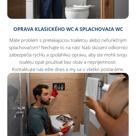
OPRAVA KLASICKÉHO WC A SPLACHOVAčA WC
Máte problém s pretekajúcou toaletou alebo nefunkčným
splachovačom? Nechajte to na nás! Naši skúsení odborníci
zabezpečia rýchlu a spoľahlivú opravu, aby ste mohli svoju
toaletu opäť používať bez obáv a nepríjemností.
Kontaktujte nás ešte dnes a my sa o všetko postaráme.