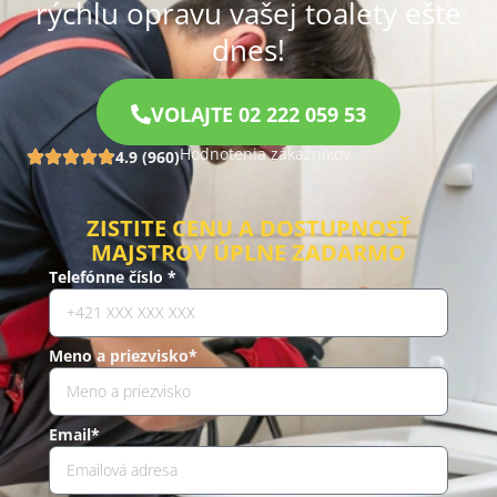
rýchlu opravu vašej toalety ešte
dnes!
VOLAJTE 02 222 059 53
Hodnotenia zákazníkov
4.9 (960)
ZISTITE CENU A DOSTUPNOSŤ
MAJSTROV ÚPLNE ZADARMO
Telefónne číslo *
Meno a priezvisko*
Email*