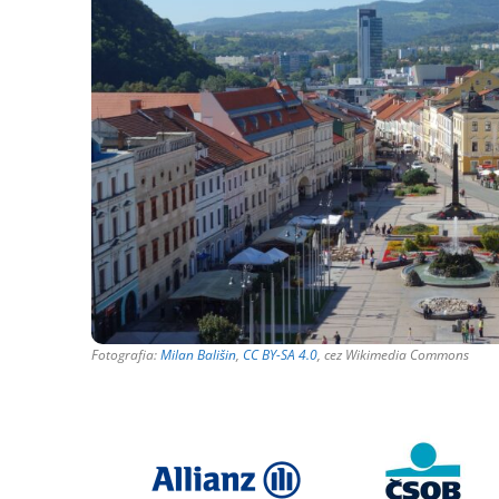
Fotografia:
Milan Bališin
,
CC BY-SA 4.0
, cez Wikimedia Commons