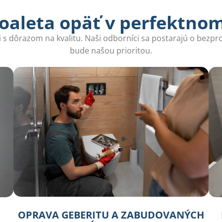
oaleta opäť v perfektno
 s dôrazom na kvalitu. Naši odborníci sa postarajú o bezp
bude našou prioritou.
OPRAVA GEBERITU A ZABUDOVANÝCH