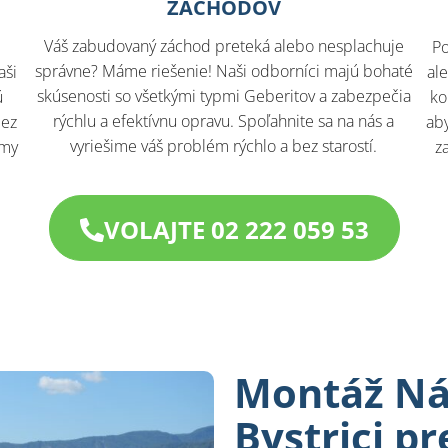
ZÁCHODOV
Váš zabudovaný záchod preteká alebo nesplachuje
Po
správne? Máme riešenie! Naši odborníci majú bohaté
aši
al
skúsenosti so všetkými typmi Geberitov a zabezpečia
ú
ko
rýchlu a efektívnu opravu. Spoľahnite sa na nás a
bez
aby
vyriešime váš problém rýchlo a bez starostí.
 my
z
VOLAJTE 02 222 059 53
Montáž Ná
Bystrici p