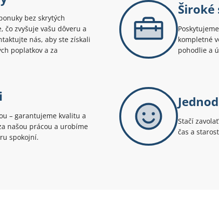
Široké
ponuky bez skrytých
te, čo zvyšuje vašu dôveru a
Poskytujeme 
aktujte nás, aby ste získali
kompletné v
ých poplatkov a za
pohodlie a 
i
Jednod
tou – garantujeme kvalitu a
Stačí zavola
i za našou prácou a urobíme
čas a staros
ru spokojní.