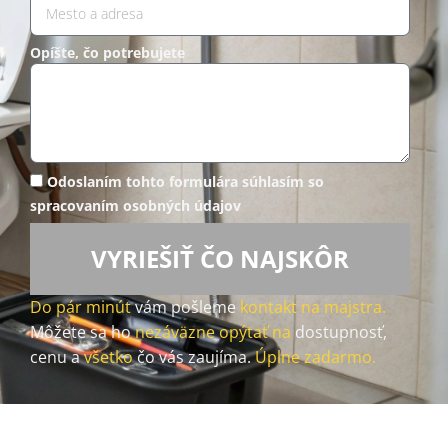
Opíšte, čo potrebujete
Odoslaním tohto formulára súhlasím so
spracovaním osobných údajov
VYRIEŠIŤ ČO NAJSKÔR
Do pár minút
vám pošleme
kontakt na majstra.
Môžete sa ho
nezáväzne opýtať na
dostupnosť,
cenu a
všetko
čo vás zaujíma.
Úplne zadarmo.