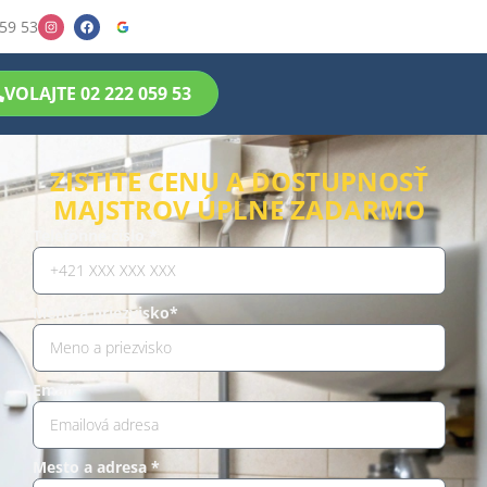
59 53
VOLAJTE 02 222 059 53
ZISTITE CENU A DOSTUPNOSŤ
MAJSTROV ÚPLNE ZADARMO
Telefónne číslo *
Meno a priezvisko*
Email*
Mesto a adresa *