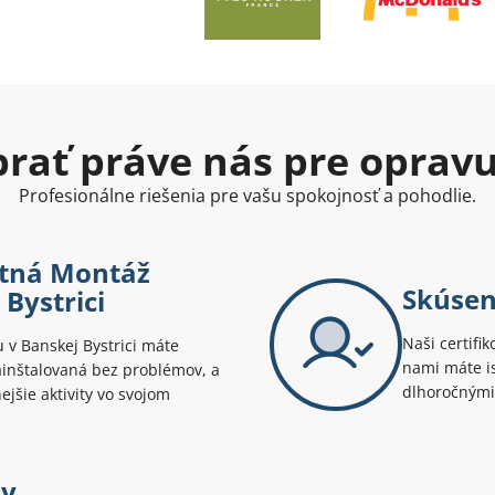
ybrať práve nás pre oprav
Profesionálne riešenia pre vašu spokojnosť a pohodlie.
stná Montáž
Skúsen
Bystrici
Naši certifik
v Banskej Bystrici máte
nami máte is
ainštalovaná bez problémov, a
dlhoročnými
ejšie aktivity vo svojom
ny