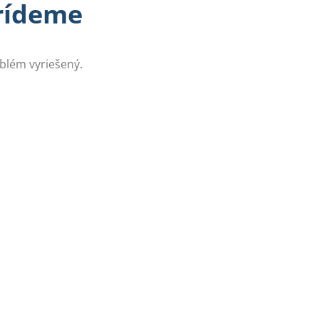
prídeme
oblém vyriešený.