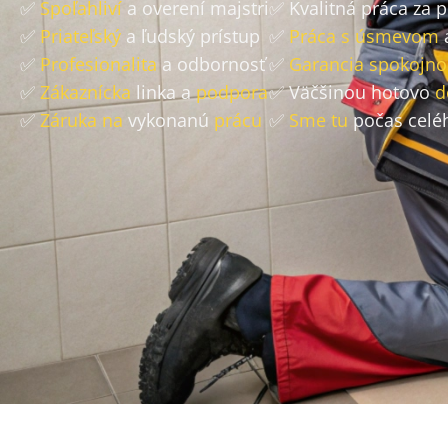
✅
Spoľahliví
a overení majstri
✅ Kvalitná práca za 
✅
Priateľský
a ľudský prístup
✅
Práca s úsmevom
✅
Profesionalita
a odbornosť
✅
Garancia spokojno
✅
Zákaznícka
linka a
podpora
✅ Väčšinou hotovo
d
✅
Záruka na
vykonanú
prácu
✅
Sme tu
počas celé