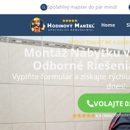
Spoľahlivý majster do pár minút
Home
S
OPRAVY TOALIET WC A GERE
Montáž Nábytku v 
Odborné Riešeni
Vyplňte formulár a získajte rýchl
dnes!
VOLAJTE 0
Hodnoten
4.9 (960)