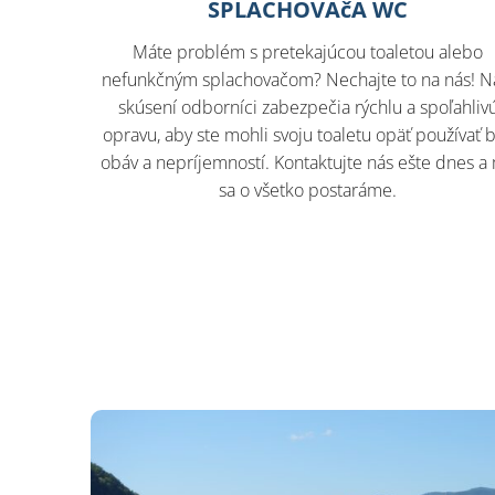
SPLACHOVAčA WC
Máte problém s pretekajúcou toaletou alebo
nefunkčným splachovačom? Nechajte to na nás! N
skúsení odborníci zabezpečia rýchlu a spoľahliv
opravu, aby ste mohli svoju toaletu opäť používať 
obáv a nepríjemností. Kontaktujte nás ešte dnes a
sa o všetko postaráme.