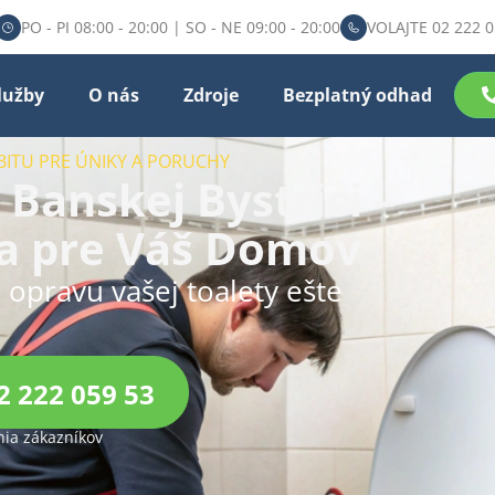
PO - PI 08:00 - 20:00 | SO - NE 09:00 - 20:00
VOLAJTE 02 222 0
lužby
O nás
Zdroje
Bezplatný odhad
BITU PRE ÚNIKY A PORUCHY
Banskej Bystrici –
a pre Váš Domov
u opravu vašej toalety ešte
2 222 059 53
ia zákazníkov