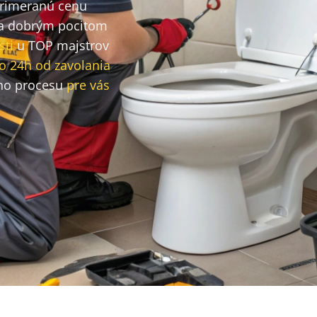
primeranú cenu
a dobrým pocitom
sti
u TOP majstrov
o 24h od zavolania
ho procesu
pre vás