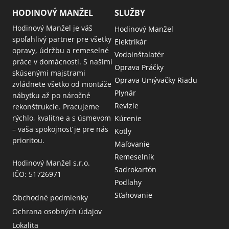
HODINOVÝ MANŽEL
SLUŽBY
Hodinový Manžel je váš
Hodinový Manžel
spoľahlivý partner pre všetky
Elektrikár
opravy, údržbu a remeselné
Vodoinštalatér
práce v domácnosti. S našimi
Oprava Práčky
skúsenými majstrami
Oprava Umývačky Riadu
zvládnete všetko od montáže
Plynár
nábytku až po náročné
Revizie
rekonštrukcie. Pracujeme
rýchlo, kvalitne a s úsmevom
Kúrenie
– vaša spokojnosť je pre nás
Kotly
prioritou.
Maľovanie
Remeselník
Hodinový Manžel s.r.o.
Sadrokartón
IČO: 51726971
Podlahy
Sťahovanie
Obchodné podmienky
Ochrana osobných údajov
Lokalita