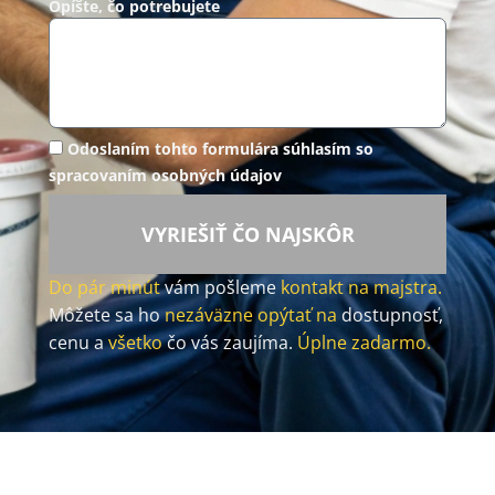
Opíšte, čo potrebujete
Odoslaním tohto formulára súhlasím so
spracovaním osobných údajov
VYRIEŠIŤ ČO NAJSKÔR
Do pár minút
vám pošleme
kontakt na majstra.
Môžete sa ho
nezáväzne opýtať na
dostupnosť,
cenu a
všetko
čo vás zaujíma.
Úplne zadarmo.