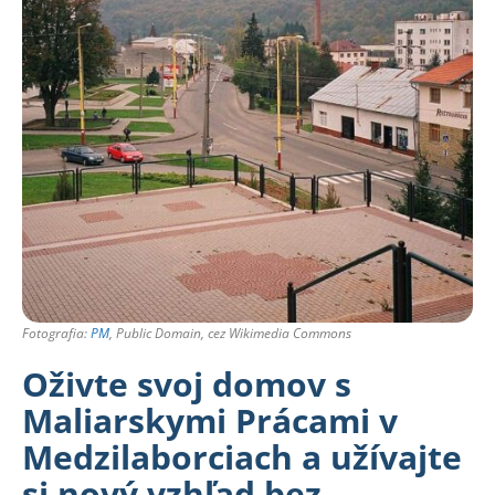
Fotografia:
PM
, Public Domain, cez Wikimedia Commons
Oživte svoj domov s
Maliarskymi Prácami v
Medzilaborciach a užívajte
si nový vzhľad bez