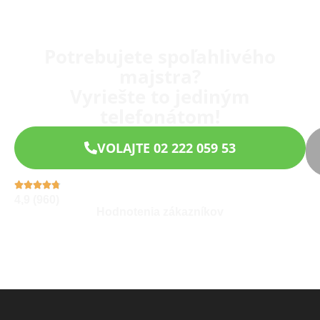
Potrebujete spoľahlivého
majstra?
Vyriešte to jediným
telefonátom!
VOLAJTE 02 222 059 53
4,9 (960)
Hodnotenia zákazníkov