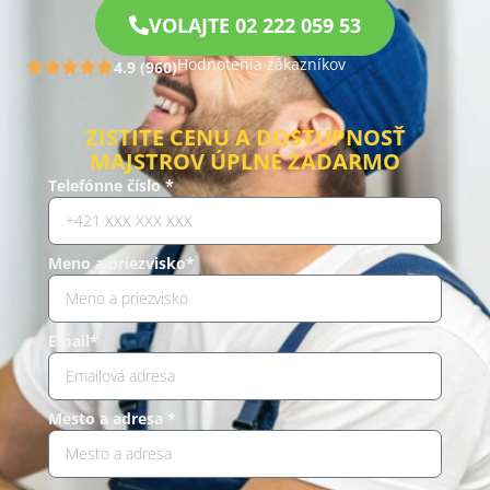
VOLAJTE 02 222 059 53
Hodnotenia zákazníkov
4.9 (960)
ZISTITE CENU A DOSTUPNOSŤ
MAJSTROV ÚPLNE ZADARMO
Telefónne číslo *
Meno a priezvisko*
Email*
Mesto a adresa *