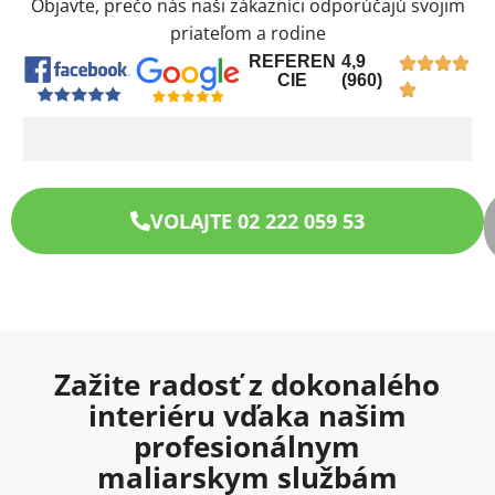
Objavte, prečo nás naši zákazníci odporúčajú svojim
priateľom a rodine
REFEREN
4,9
CIE
(960)
VOLAJTE 02 222 059 53
Zažite radosť z dokonalého
interiéru vďaka našim
profesionálnym
maliarskym službám