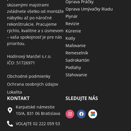
Oprava Práčky
skúsenými majstrami
Oprava Umývačky Riadu
zvládnete všetko od montáže
Plynár
nábytku až po náročné
Revizie
rekonštrukcie. Pracujeme
rýchlo, kvalitne a s úsmevom
Kúrenie
– vaša spokojnosť je pre nás
Kotly
prioritou.
Maľovanie
Remeselník
Hodinový Manžel s.r.o.
Sadrokartón
IČO: 51726971
Podlahy
Sťahovanie
Obchodné podmienky
Ochrana osobných údajov
Lokalita
KONTAKT
SLEDUJTE NÁS
Karpatské námestie
10/A, 831 06 Bratislava
VOLAJTE 02 222 059 53​