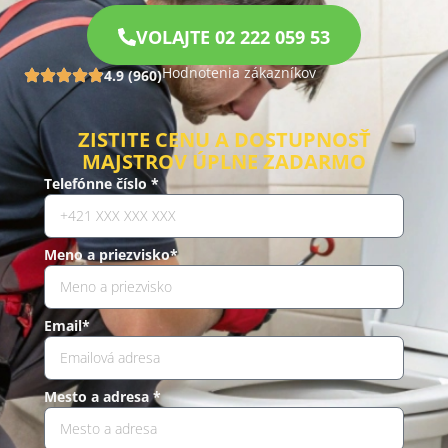
VOLAJTE 02 222 059 53
Hodnotenia zákazníkov
4.9 (960)
ZISTITE CENU A DOSTUPNOSŤ
MAJSTROV ÚPLNE ZADARMO
Telefónne číslo *
Meno a priezvisko*
Email*
Mesto a adresa *