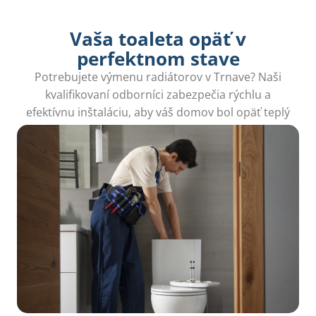
Vaša toaleta opäť v
perfektnom stave
Potrebujete výmenu radiátorov v Trnave? Naši
kvalifikovaní odborníci zabezpečia rýchlu a
efektívnu inštaláciu, aby váš domov bol opäť teplý
a príjemný.