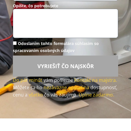
Opíšte, čo potrebujete
Odoslaním tohto formulára súhlasím so
spracovaním osobných údajov
VYRIEŠIŤ ČO NAJSKÔR
Do pár minút
vám pošleme
kontakt na majstra.
Môžete sa ho
nezáväzne opýtať na
dostupnosť,
cenu a
všetko
čo vás zaujíma.
Úplne zadarmo.