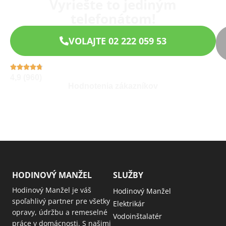
Vyriešte to jediným
telefonátom!
VOLAJTE 02 222 059 53
4,9 (960)
Hodnotenia zákazníkov
HODINOVÝ MANŽEL
SLUŽBY
Hodinový Manžel je váš
Hodinový Manžel
spoľahlivý partner pre všetky
Elektrikár
opravy, údržbu a remeselné
Vodoinštalatér
práce v domácnosti. S našimi