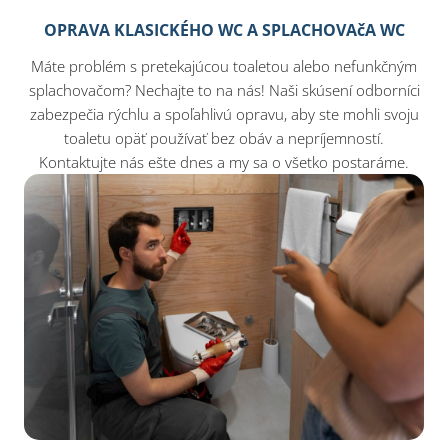
OPRAVA KLASICKÉHO WC A SPLACHOVAčA WC
Máte problém s pretekajúcou toaletou alebo nefunkčným
splachovačom? Nechajte to na nás! Naši skúsení odborníci
zabezpečia rýchlu a spoľahlivú opravu, aby ste mohli svoju
toaletu opäť používať bez obáv a nepríjemností.
Kontaktujte nás ešte dnes a my sa o všetko postaráme.