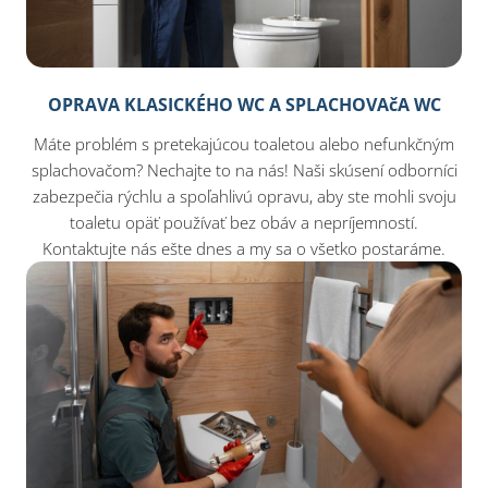
OPRAVA KLASICKÉHO WC A SPLACHOVAčA WC
Máte problém s pretekajúcou toaletou alebo nefunkčným
splachovačom? Nechajte to na nás! Naši skúsení odborníci
zabezpečia rýchlu a spoľahlivú opravu, aby ste mohli svoju
toaletu opäť používať bez obáv a nepríjemností.
Kontaktujte nás ešte dnes a my sa o všetko postaráme.