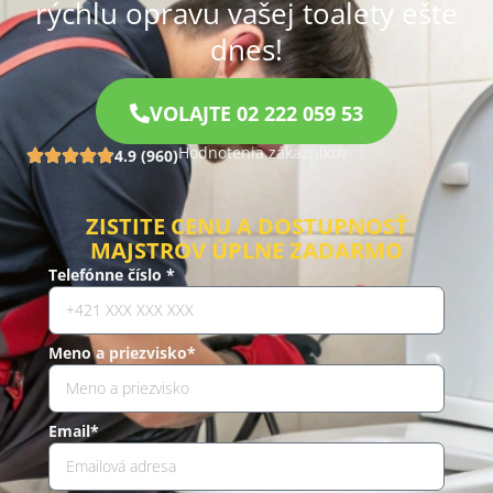
rýchlu opravu vašej toalety ešte
dnes!
VOLAJTE 02 222 059 53
Hodnotenia zákazníkov
4.9 (960)
ZISTITE CENU A DOSTUPNOSŤ
MAJSTROV ÚPLNE ZADARMO
Telefónne číslo *
Meno a priezvisko*
Email*