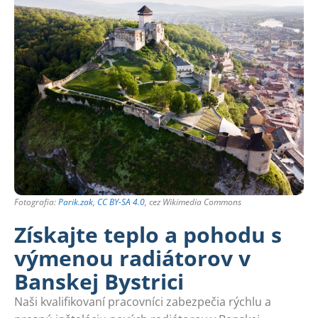
Fotografia:
Parik.zak
,
CC BY-SA 4.0
, cez Wikimedia Commons
Získajte teplo a pohodu s
výmenou radiátorov v
Banskej Bystrici
Naši kvalifikovaní pracovníci zabezpečia rýchlu a