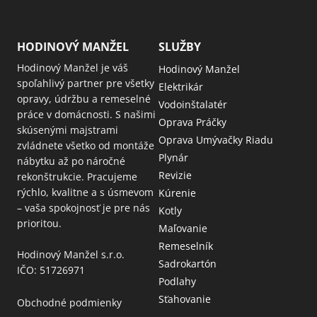
HODINOVÝ MANŽEL
SLUŽBY
Hodinový Manžel je váš
Hodinový Manžel
spoľahlivý partner pre všetky
Elektrikár
opravy, údržbu a remeselné
Vodoinštalatér
práce v domácnosti. S našimi
Oprava Práčky
skúsenými majstrami
Oprava Umývačky Riadu
zvládnete všetko od montáže
Plynár
nábytku až po náročné
Revizie
rekonštrukcie. Pracujeme
rýchlo, kvalitne a s úsmevom
Kúrenie
– vaša spokojnosť je pre nás
Kotly
prioritou.
Maľovanie
Remeselník
Hodinový Manžel s.r.o.
Sadrokartón
IČO: 51726971
Podlahy
Sťahovanie
Obchodné podmienky