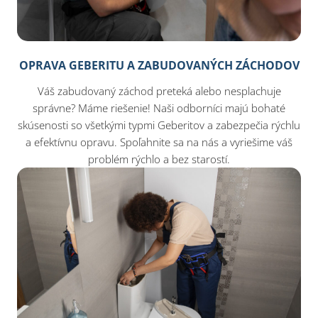
OPRAVA GEBERITU A ZABUDOVANÝCH ZÁCHODOV
Váš zabudovaný záchod preteká alebo nesplachuje
správne? Máme riešenie! Naši odborníci majú bohaté
skúsenosti so všetkými typmi Geberitov a zabezpečia rýchlu
a efektívnu opravu. Spoľahnite sa na nás a vyriešime váš
problém rýchlo a bez starostí.