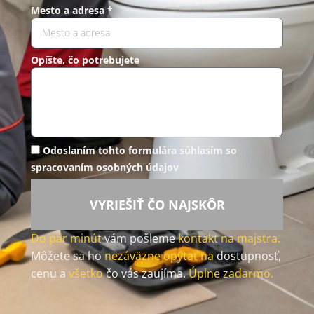
Mesto a adresa *
Opíšte, čo potrebujete
Odoslaním tohto formulára súhlasím so
spracovaním osobných údajov
VYRIEŠIŤ ČO NAJSKÔR
Do pár minút
vám pošleme
kontakt na majstra.
Môžete sa ho
nezáväzne opýtať na
dostupnosť,
cenu a
všetko
čo vás zaujíma.
Úplne zadarmo.