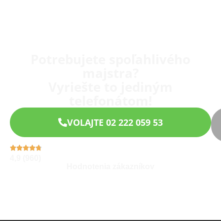
Potrebujete spoľahlivého
majstra?
Vyriešte to jediným
telefonátom!
VOLAJTE 02 222 059 53
4,9 (960)
Hodnotenia zákazníkov