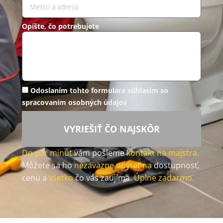
Opíšte, čo potrebujete
Odoslaním tohto formulára súhlasím so
spracovaním osobných údajov
VYRIEŠIŤ ČO NAJSKÔR
Do pár minút
vám pošleme
kontakt na majstra.
Môžete sa ho
nezáväzne opýtať na
dostupnosť,
cenu a
všetko
čo vás zaujíma.
Úplne zadarmo.