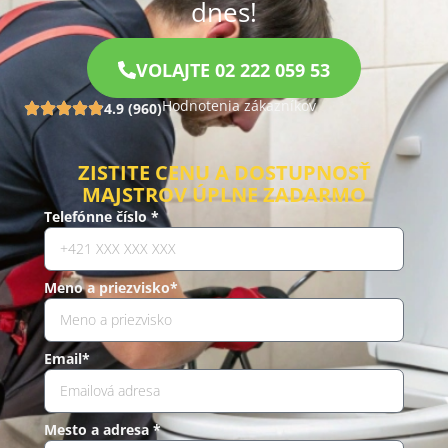
dnes!
VOLAJTE 02 222 059 53
Hodnotenia zákazníkov
4.9 (960)
ZISTITE CENU A DOSTUPNOSŤ
MAJSTROV ÚPLNE ZADARMO
Telefónne číslo *
Meno a priezvisko*
Email*
Mesto a adresa *