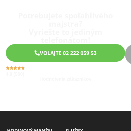
Potrebujete spoľahlivého
majstra?
Vyriešte to jediným
telefonátom!
VOLAJTE 02 222 059 53
4,9 (960)
Hodnotenia zákazníkov
HODINOVÝ MANŽEL
SLUŽBY