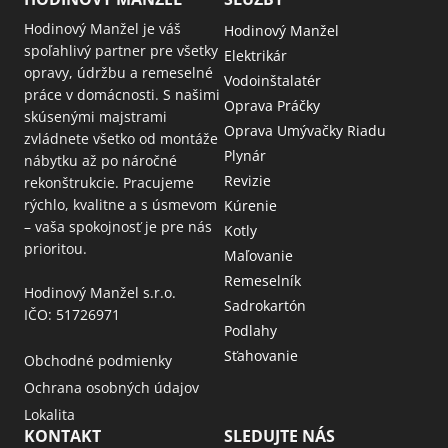
Hodinový Manžel je váš
Hodinový Manžel
spoľahlivý partner pre všetky
Elektrikár
opravy, údržbu a remeselné
Vodoinštalatér
práce v domácnosti. S našimi
Oprava Práčky
skúsenými majstrami
Oprava Umývačky Riadu
zvládnete všetko od montáže
Plynár
nábytku až po náročné
Revizie
rekonštrukcie. Pracujeme
rýchlo, kvalitne a s úsmevom
Kúrenie
– vaša spokojnosť je pre nás
Kotly
prioritou.
Maľovanie
Remeselník
Hodinový Manžel s.r.o.
Sadrokartón
IČO: 51726971
Podlahy
Sťahovanie
Obchodné podmienky
Ochrana osobných údajov
Lokalita
KONTAKT
SLEDUJTE NÁS