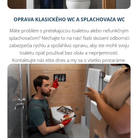
OPRAVA KLASICKÉHO WC A SPLACHOVAčA WC
Máte problém s pretekajúcou toaletou alebo nefunkčným
splachovačom? Nechajte to na nás! Naši skúsení odborníci
zabezpečia rýchlu a spoľahlivú opravu, aby ste mohli svoju
toaletu opäť používať bez obáv a nepríjemností.
Kontaktujte nás ešte dnes a my sa o všetko postaráme.