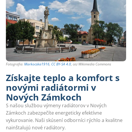
Fotografia:
Markocska1916
,
CC BY-SA 4.0
, cez Wikimedia Commons
Získajte teplo a komfort s
novými radiátormi v
Nových Zámkoch
S našou službou výmeny radiátorov v Nových
Zámkoch zabezpečíte energeticky efektívne
vykurovanie. Naši skúsení odborníci rýchlo a kvalitne
nainštalujú nové radiátory.