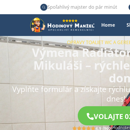
Spoľahlivý majster do pár minút
Home
S
OPRAVY TOALIET WC A GERE
Výmena Radiátor
Mikuláši – rýchle
do
Vyplňte formulár a získajte rýchl
dnes!
VOLAJTE 0
Hodnoten
4.9 (960)