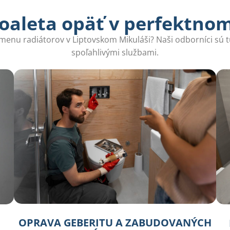
oaleta opäť v perfektno
ýmenu radiátorov v Liptovskom Mikuláši? Naši odborníci sú t
spoľahlivými službami.
OPRAVA GEBERITU A ZABUDOVANÝCH