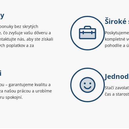
ny
Široké
ponuky bez skrytých
te, čo zvyšuje vašu dôveru a
Poskytujeme 
aktujte nás, aby ste získali
kompletné v
ých poplatkov a za
pohodlie a 
i
Jednod
tou – garantujeme kvalitu a
Stačí zavola
i za našou prácou a urobíme
čas a staros
ru spokojní.