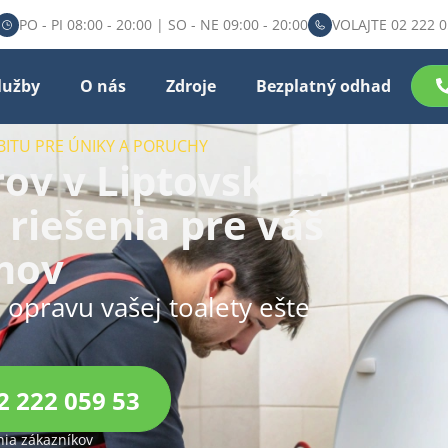
PO - PI 08:00 - 20:00 | SO - NE 09:00 - 20:00
VOLAJTE 02 222 0
lužby
O nás
Zdroje
Bezplatný odhad
BITU PRE ÚNIKY A PORUCHY
ov v Liptovskom
 riešenia pre váš
mov
u opravu vašej toalety ešte
2 222 059 53
ia zákazníkov