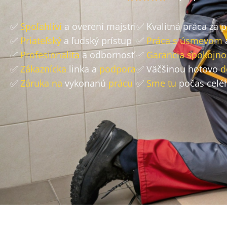
✅
Spoľahliví
a overení majstri
✅ Kvalitná práca za 
✅
Priateľský
a ľudský prístup
✅
Práca s úsmevom
✅
Profesionalita
a odbornosť
✅
Garancia spokojno
✅
Zákaznícka
linka a
podpora
✅ Väčšinou hotovo
d
✅
Záruka na
vykonanú
prácu
✅
Sme tu
počas celé