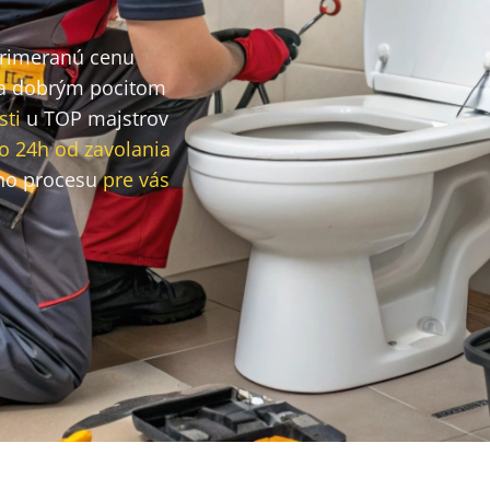
primeranú cenu
a dobrým pocitom
sti
u TOP majstrov
o 24h od zavolania
ho procesu
pre vás