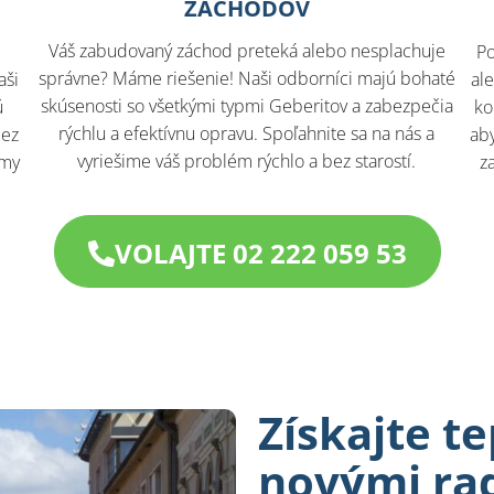
ZÁCHODOV
Váš zabudovaný záchod preteká alebo nesplachuje
Po
správne? Máme riešenie! Naši odborníci majú bohaté
aši
al
skúsenosti so všetkými typmi Geberitov a zabezpečia
ú
ko
rýchlu a efektívnu opravu. Spoľahnite sa na nás a
bez
aby
vyriešime váš problém rýchlo a bez starostí.
 my
z
VOLAJTE 02 222 059 53
Získajte te
novými rad