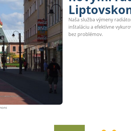
Liptovsko
Naša služba výmeny radiátor
inštaláciu a efektívne vykuro
bez problémov.
mmons