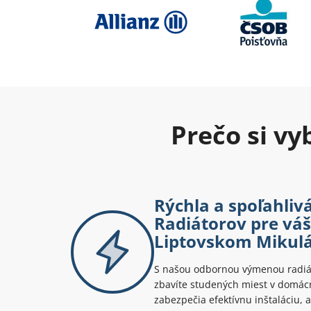
Prečo si v
Rýchla a spoľahli
Radiátorov pre vá
Liptovskom Mikulá
S našou odbornou výmenou radiát
zbavíte studených miest v domácn
zabezpečia efektívnu inštaláciu, ab