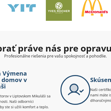
ybrať práve nás pre oprav
Profesionálne riešenia pre vašu spokojnosť a pohodlie.
vá Výmena
š domov v
Skúsen
ši
Naši certifik
nami máte is
orov v Liptovskom Mikuláši sa
dlhoročnými
osti. Naši odborníci
y ste si užili komfort a teplo.