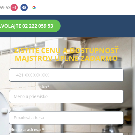
59 53
VOLAJTE 02 222 059 53
ZISTITE CENU A DOSTUPNOSŤ
MAJSTROV ÚPLNE ZADARMO
Telefónne číslo *
Meno a priezvisko*
Email*
Mesto a adresa *