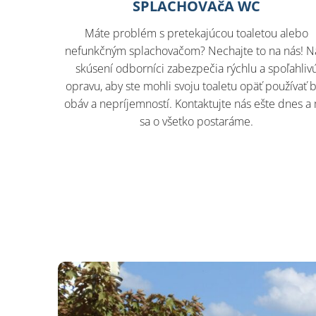
SPLACHOVAčA WC
Máte problém s pretekajúcou toaletou alebo
nefunkčným splachovačom? Nechajte to na nás! N
skúsení odborníci zabezpečia rýchlu a spoľahliv
opravu, aby ste mohli svoju toaletu opäť používať 
obáv a nepríjemností. Kontaktujte nás ešte dnes a
sa o všetko postaráme.