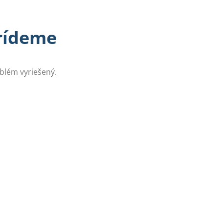
prídeme
oblém vyriešený.