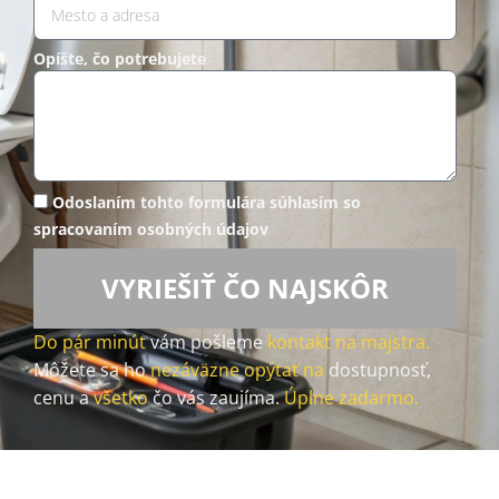
Opíšte, čo potrebujete
Odoslaním tohto formulára súhlasím so
spracovaním osobných údajov
VYRIEŠIŤ ČO NAJSKÔR
Do pár minút
vám pošleme
kontakt na majstra.
Môžete sa ho
nezáväzne opýtať na
dostupnosť,
cenu a
všetko
čo vás zaujíma.
Úplne zadarmo.