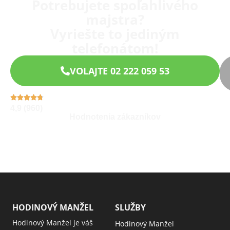
Potrebujete spoľahlivého
majstra?
Vyriešte to jediným
telefonátom!
VOLAJTE 02 222 059 53
4,9 (960)
Hodnotenia zákazníkov
HODINOVÝ MANŽEL
SLUŽBY
Hodinový Manžel je váš
Hodinový Manžel