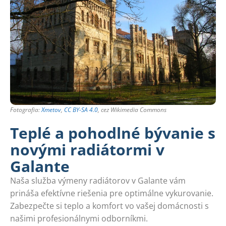
Fotografia:
Xmetov
,
CC BY-SA 4.0
, cez Wikimedia Commons
Teplé a pohodlné bývanie s
novými radiátormi v
Galante
Naša služba výmeny radiátorov v Galante vám
prináša efektívne riešenia pre optimálne vykurovanie.
Zabezpečte si teplo a komfort vo vašej domácnosti s
našimi profesionálnymi odborníkmi.