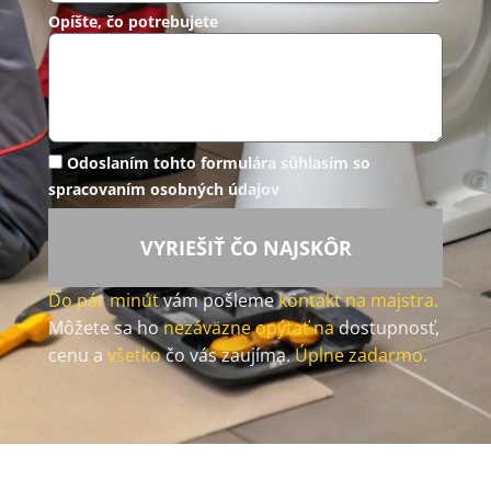
Opíšte, čo potrebujete
Odoslaním tohto formulára súhlasím so
spracovaním osobných údajov
VYRIEŠIŤ ČO NAJSKÔR
Do pár minút
vám pošleme
kontakt na majstra.
Môžete sa ho
nezáväzne opýtať na
dostupnosť,
cenu a
všetko
čo vás zaujíma.
Úplne zadarmo.