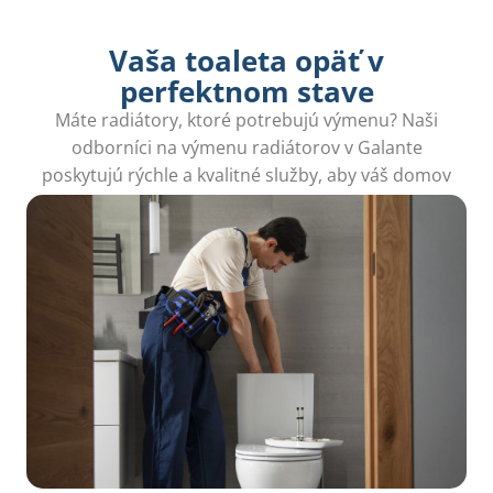
Vaša toaleta opäť v
perfektnom stave
Máte radiátory, ktoré potrebujú výmenu? Naši
odborníci na výmenu radiátorov v Galante
poskytujú rýchle a kvalitné služby, aby váš domov
zostal teplý a útulný. Spoľahnite sa na nás!