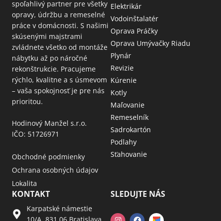
spoľahlivý partner pre všetky
Elektrikár
opravy, údržbu a remeselné
Vodoinštalatér
práce v domácnosti. S našimi
Oprava Práčky
skúsenými majstrami
Oprava Umývačky Riadu
zvládnete všetko od montáže
Plynár
nábytku až po náročné
Revizie
rekonštrukcie. Pracujeme
rýchlo, kvalitne a s úsmevom
Kúrenie
– vaša spokojnosť je pre nás
Kotly
prioritou.
Maľovanie
Remeselník
Hodinový Manžel s.r.o.
Sadrokartón
IČO: 51726971
Podlahy
Sťahovanie
Obchodné podmienky
Ochrana osobných údajov
Lokalita
KONTAKT
SLEDUJTE NÁS
Karpatské námestie
10/A, 831 06 Bratislava