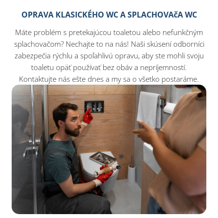
OPRAVA KLASICKÉHO WC A SPLACHOVAčA WC
Máte problém s pretekajúcou toaletou alebo nefunkčným
splachovačom? Nechajte to na nás! Naši skúsení odborníci
zabezpečia rýchlu a spoľahlivú opravu, aby ste mohli svoju
toaletu opäť používať bez obáv a nepríjemností.
Kontaktujte nás ešte dnes a my sa o všetko postaráme.