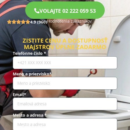
VOLAJTE 02 222 059 53
Hodnotenia zákazníkov
4.9 (960)
ZISTITE CENU A DOSTUPNOSŤ
MAJSTROV ÚPLNE ZADARMO
Telefónne číslo *
Meno a priezvisko*
Email*
Mesto a adresa *