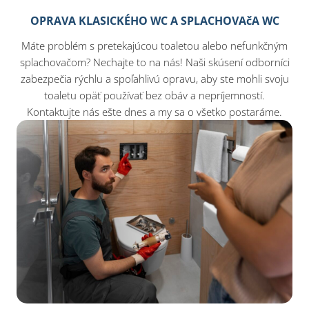
OPRAVA KLASICKÉHO WC A SPLACHOVAčA WC
Máte problém s pretekajúcou toaletou alebo nefunkčným
splachovačom? Nechajte to na nás! Naši skúsení odborníci
zabezpečia rýchlu a spoľahlivú opravu, aby ste mohli svoju
toaletu opäť používať bez obáv a nepríjemností.
Kontaktujte nás ešte dnes a my sa o všetko postaráme.