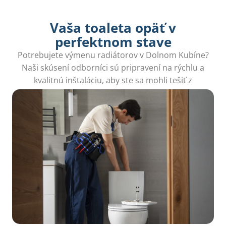
Vaša toaleta opäť v
perfektnom stave
Potrebujete výmenu radiátorov v Dolnom Kubíne?
Naši skúsení odborníci sú pripravení na rýchlu a
kvalitnú inštaláciu, aby ste sa mohli tešiť z
pohodlia svojho domova bez akýchkoľvek starostí.