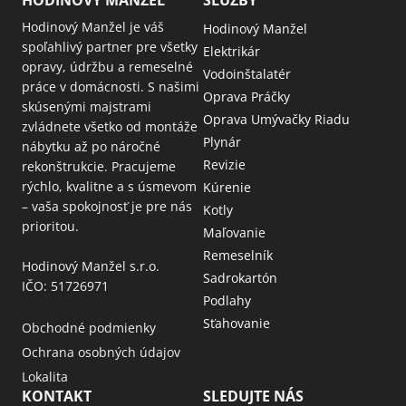
HODINOVÝ MANŽEL
SLUŽBY
Hodinový Manžel je váš
Hodinový Manžel
spoľahlivý partner pre všetky
Elektrikár
opravy, údržbu a remeselné
Vodoinštalatér
práce v domácnosti. S našimi
Oprava Práčky
skúsenými majstrami
Oprava Umývačky Riadu
zvládnete všetko od montáže
Plynár
nábytku až po náročné
Revizie
rekonštrukcie. Pracujeme
rýchlo, kvalitne a s úsmevom
Kúrenie
– vaša spokojnosť je pre nás
Kotly
prioritou.
Maľovanie
Remeselník
Hodinový Manžel s.r.o.
Sadrokartón
IČO: 51726971
Podlahy
Sťahovanie
Obchodné podmienky
Ochrana osobných údajov
Lokalita
KONTAKT
SLEDUJTE NÁS