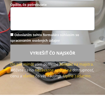
Opíšte, čo potrebujete
Odoslaním tohto formulára súhlasím so
spracovaním osobných údajov
VYRIEŠIŤ ČO NAJSKÔR
Do pár minút
vám pošleme
kontakt na majstra.
Môžete sa ho
nezáväzne opýtať na
dostupnosť,
cenu a
všetko
čo vás zaujíma.
Úplne zadarmo.