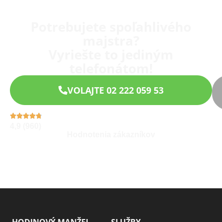
Potrebujete spoľahlivého
majstra?
Vyriešte to jediným
telefonátom!
VOLAJTE 02 222 059 53
4,9 (960)
Hodnotenia zákazníkov