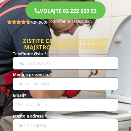
VOLAJTE 02 222 059 53
Hodnotenia zákazníkov
4.9 (960)
ZISTITE CENU A DOSTUPNOSŤ
MAJSTROV ÚPLNE ZADARMO
Telefónne číslo *
Meno a priezvisko*
Email*
Mesto a adresa *