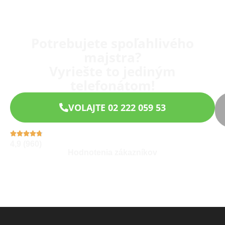
Potrebujete spoľahlivého
majstra?
Vyriešte to jediným
telefonátom!
VOLAJTE 02 222 059 53
4,9 (960)
Hodnotenia zákazníkov