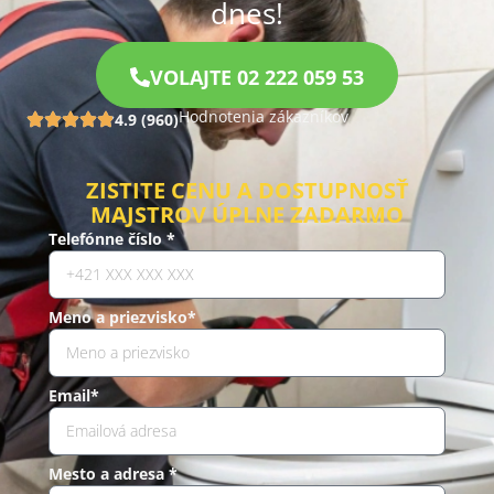
dnes!
VOLAJTE 02 222 059 53
Hodnotenia zákazníkov
4.9 (960)
ZISTITE CENU A DOSTUPNOSŤ
MAJSTROV ÚPLNE ZADARMO
Telefónne číslo *
Meno a priezvisko*
Email*
Mesto a adresa *