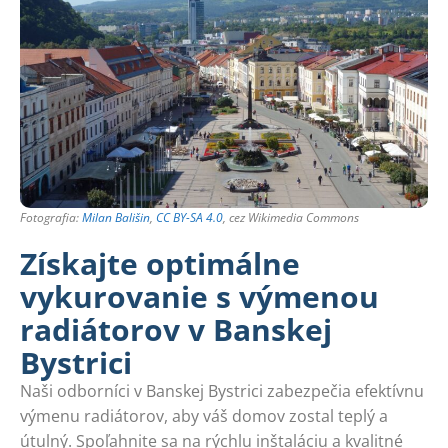
Fotografia:
Milan Bališin
,
CC BY-SA 4.0
, cez Wikimedia Commons
Získajte optimálne
vykurovanie s výmenou
radiátorov v Banskej
Bystrici
Naši odborníci v Banskej Bystrici zabezpečia efektívnu
výmenu radiátorov, aby váš domov zostal teplý a
útulný. Spoľahnite sa na rýchlu inštaláciu a kvalitné