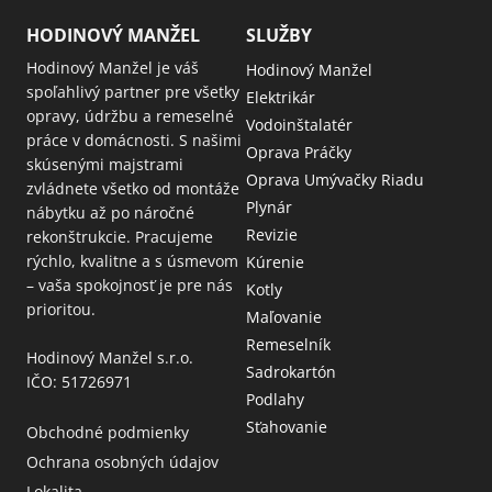
HODINOVÝ MANŽEL
SLUŽBY
Hodinový Manžel je váš
Hodinový Manžel
spoľahlivý partner pre všetky
Elektrikár
opravy, údržbu a remeselné
Vodoinštalatér
práce v domácnosti. S našimi
Oprava Práčky
skúsenými majstrami
Oprava Umývačky Riadu
zvládnete všetko od montáže
Plynár
nábytku až po náročné
Revizie
rekonštrukcie. Pracujeme
rýchlo, kvalitne a s úsmevom
Kúrenie
– vaša spokojnosť je pre nás
Kotly
prioritou.
Maľovanie
Remeselník
Hodinový Manžel s.r.o.
Sadrokartón
IČO: 51726971
Podlahy
Sťahovanie
Obchodné podmienky
Ochrana osobných údajov
Lokalita