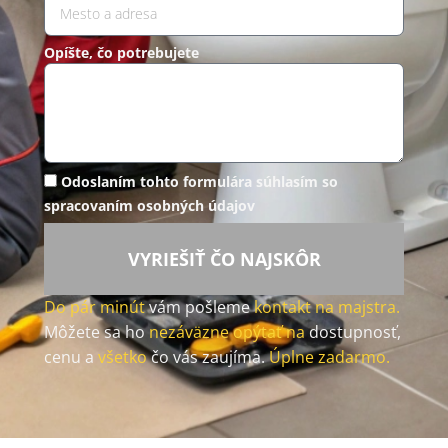
Opíšte, čo potrebujete
Odoslaním tohto formulára súhlasím so
spracovaním osobných údajov
VYRIEŠIŤ ČO NAJSKÔR
Do pár minút
vám pošleme
kontakt na majstra.
Môžete sa ho
nezáväzne opýtať na
dostupnosť,
cenu a
všetko
čo vás zaujíma.
Úplne zadarmo.