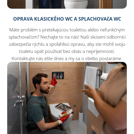
OPRAVA KLASICKÉHO WC A SPLACHOVAčA WC
Máte problém s pretekajúcou toaletou alebo nefunkčným
splachovačom? Nechajte to na nás! Naši skúsení odborníci
zabezpečia rýchlu a spoľahlivú opravu, aby ste mohli svoju
toaletu opäť používať bez obáv a nepríjemností.
Kontaktujte nás ešte dnes a my sa o všetko postaráme.