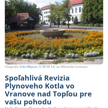
Fotografia:
Erika Mlejová
,
CC BY-SA 3.0
, cez Wikimedia Commons
Spoľahlivá Revizia
Plynoveho Kotla vo
Vranove nad Topľou pre
vašu pohodu