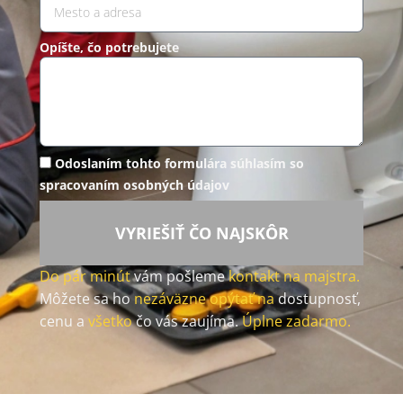
Opíšte, čo potrebujete
Odoslaním tohto formulára súhlasím so
spracovaním osobných údajov
VYRIEŠIŤ ČO NAJSKÔR
Do pár minút
vám pošleme
kontakt na majstra.
Môžete sa ho
nezáväzne opýtať na
dostupnosť,
cenu a
všetko
čo vás zaujíma.
Úplne zadarmo.