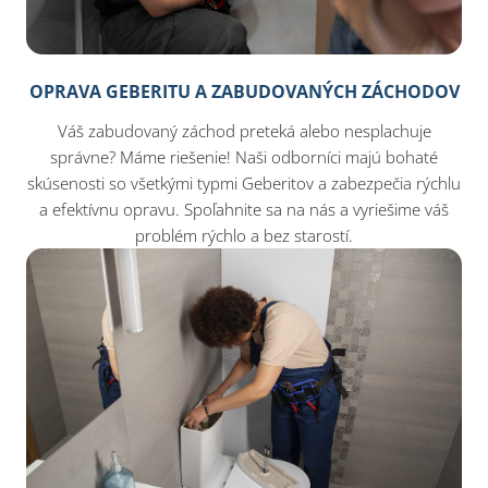
OPRAVA GEBERITU A ZABUDOVANÝCH ZÁCHODOV
Váš zabudovaný záchod preteká alebo nesplachuje
správne? Máme riešenie! Naši odborníci majú bohaté
skúsenosti so všetkými typmi Geberitov a zabezpečia rýchlu
a efektívnu opravu. Spoľahnite sa na nás a vyriešime váš
problém rýchlo a bez starostí.