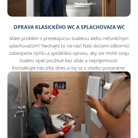
OPRAVA KLASICKÉHO WC A SPLACHOVAčA WC
Máte problém s pretekajúcou toaletou alebo nefunkčným
splachovačom? Nechajte to na nás! Naši skúsení odborníci
zabezpečia rýchlu a spoľahlivú opravu, aby ste mohli svoju
toaletu opäť používať bez obáv a nepríjemností.
Kontaktujte nás ešte dnes a my sa o všetko postaráme.