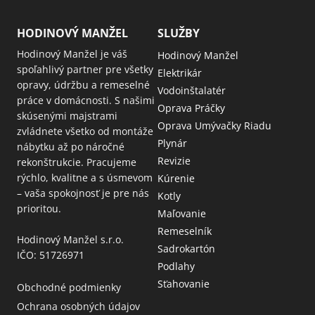
HODINOVÝ MANŽEL
SLUŽBY
Hodinový Manžel je váš
Hodinový Manžel
spoľahlivý partner pre všetky
Elektrikár
opravy, údržbu a remeselné
Vodoinštalatér
práce v domácnosti. S našimi
Oprava Práčky
skúsenými majstrami
Oprava Umývačky Riadu
zvládnete všetko od montáže
Plynár
nábytku až po náročné
Revizie
rekonštrukcie. Pracujeme
rýchlo, kvalitne a s úsmevom
Kúrenie
– vaša spokojnosť je pre nás
Kotly
prioritou.
Maľovanie
Remeselník
Hodinový Manžel s.r.o.
Sadrokartón
IČO: 51726971
Podlahy
Sťahovanie
Obchodné podmienky
Ochrana osobných údajov