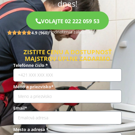
dnes!
VOLAJTE 02 222 059 53
Hodnotenia zákazníkov
4.9 (960)
ZISTITE CENU A DOSTUPNOSŤ
MAJSTROV ÚPLNE ZADARMO
Telefónne číslo *
Meno a priezvisko*
Email*
Mesto a adresa *