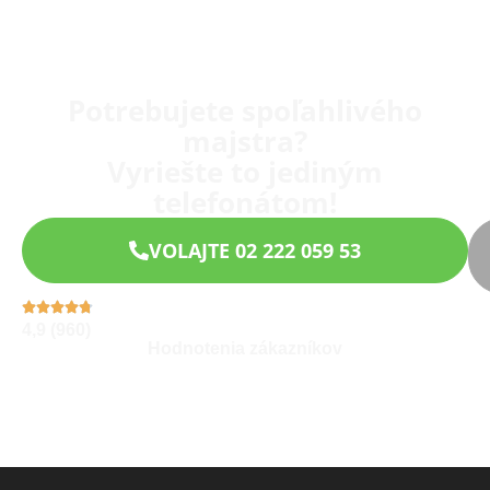
Potrebujete spoľahlivého
majstra?
Vyriešte to jediným
telefonátom!
VOLAJTE 02 222 059 53
4,9 (960)
Hodnotenia zákazníkov