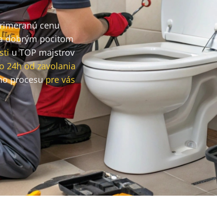
primeranú cenu
a dobrým pocitom
sti
u TOP majstrov
o 24h od zavolania
ho procesu
pre vás