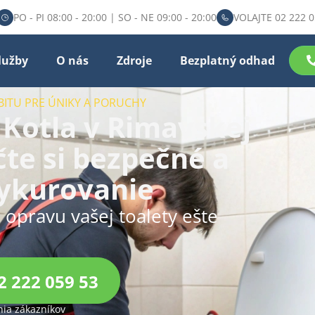
PO - PI 08:00 - 20:00 | SO - NE 09:00 - 20:00
VOLAJTE 02 222 0
lužby
O nás
Zdroje
Bezplatný odhad
BITU PRE ÚNIKY A PORUCHY
 Kotla v Rimavskej
te si bezpečné a
ykurovanie
u opravu vašej toalety ešte
2 222 059 53
ia zákazníkov