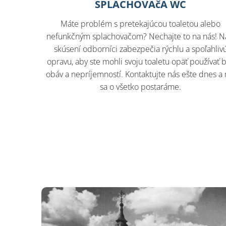
SPLACHOVAčA WC
Máte problém s pretekajúcou toaletou alebo
nefunkčným splachovačom? Nechajte to na nás! N
skúsení odborníci zabezpečia rýchlu a spoľahliv
opravu, aby ste mohli svoju toaletu opäť používať 
obáv a nepríjemností. Kontaktujte nás ešte dnes a
sa o všetko postaráme.