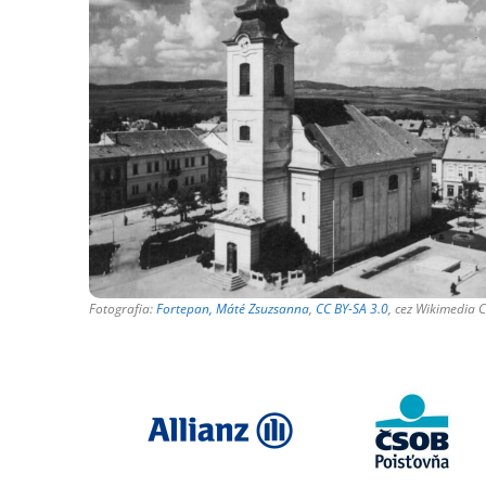
Fotografia:
Fortepan, Máté Zsuzsanna
,
CC BY-SA 3.0
, cez Wikimedia