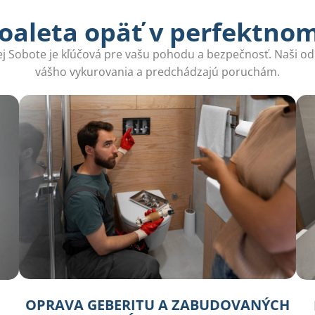
oaleta opäť v perfektno
ej Sobote je kľúčová pre vašu pohodu a bezpečnosť. Naši od
vášho vykurovania a predchádzajú poruchám.
OPRAVA GEBERITU A ZABUDOVANÝCH