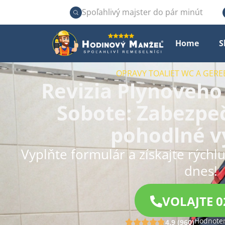
Spoľahlivý majster do pár minút
Home
S
OPRAVY TOALIET WC A GERE
Revizia Plynoveho
Sobote: Zabezpeč
pohodlné v
Vyplňte formulár a získajte rýchl
dnes!
VOLAJTE 0
Hodnoten
4.9 (960)