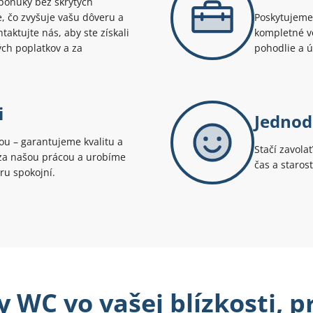
ponuky bez skrytých
te, čo zvyšuje vašu dôveru a
Poskytujeme 
aktujte nás, aby ste získali
kompletné v
ých poplatkov a za
pohodlie a 
i
Jednod
tou – garantujeme kvalitu a
Stačí zavola
i za našou prácou a urobíme
čas a staros
ru spokojní.
 WC vo vašej blízkosti, 