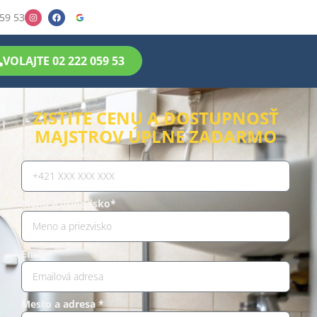
59 53
VOLAJTE 02 222 059 53
ZISTITE CENU A DOSTUPNOSŤ
MAJSTROV ÚPLNE ZADARMO
Telefónne číslo *
Meno a priezvisko*
Email*
Mesto a adresa *