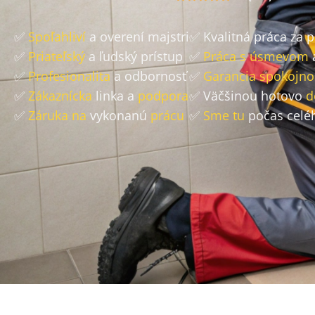
✅
Spoľahliví
a overení majstri
✅ Kvalitná práca za 
✅
Priateľský
a ľudský prístup
✅
Práca s úsmevom
✅
Profesionalita
a odbornosť
✅
Garancia spokojno
✅
Zákaznícka
linka a
podpora
✅ Väčšinou hotovo
d
✅
Záruka na
vykonanú
prácu
✅
Sme tu
počas celé