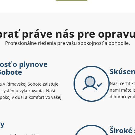
ybrať práve nás pre oprav
Profesionálne riešenia pre vašu spokojnosť a pohodlie.
osť o plynove
Skúsen
Sobote
Naši certifik
a v Rimavskej Sobote zaisťuje
nami máte is
 systému vykurovania. Naši
dlhoročnými
pokoj v duši a komfort vo vašej
ny
Široké