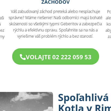
ZÁCHODOV
Váš zabudovaný záchod preteká alebo nesplachuje
Po
správne? Máme riešenie! Naši odborníci majú bohaté
aši
al
skúsenosti so všetkými typmi Geberitov a zabezpečia
ú
ko
rýchlu a efektívnu opravu. Spoľahnite sa na nás a
bez
aby
vyriešime váš problém rýchlo a bez starostí.
 my
z
VOLAJTE 02 222 059 53
Spoľahlivá
Kotla v Ri