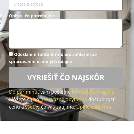
Opíšte, čo potrebujete
Odoslaním tohto formulára súhlasím so
spracovaním osobných údajov
VYRIEŠIŤ ČO NAJSKÔR
Do pár minút
vám pošleme
kontakt na majstra.
Môžete sa ho
nezáväzne opýtať na
dostupnosť,
cenu a
všetko
čo vás zaujíma.
Úplne zadarmo.