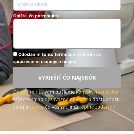
Opíšte, čo potrebujete
Odoslaním tohto formulára súhlasím so
spracovaním osobných údajov
VYRIEŠIŤ ČO NAJSKÔR
Do pár minút
vám pošleme
kontakt na majstra.
Môžete sa ho
nezáväzne opýtať na
dostupnosť,
cenu a
všetko
čo vás zaujíma.
Úplne zadarmo.