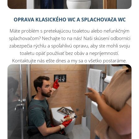
OPRAVA KLASICKÉHO WC A SPLACHOVAčA WC
Máte problém s pretekajúcou toaletou alebo nefunkčným
splachovačom? Nechajte to na nás! Naši skúsení odborníci
zabezpečia rýchlu a spoľahlivú opravu, aby ste mohli svoju
toaletu opäť používať bez obáv a nepríjemností.
Kontaktujte nás ešte dnes a my sa o všetko postaráme.