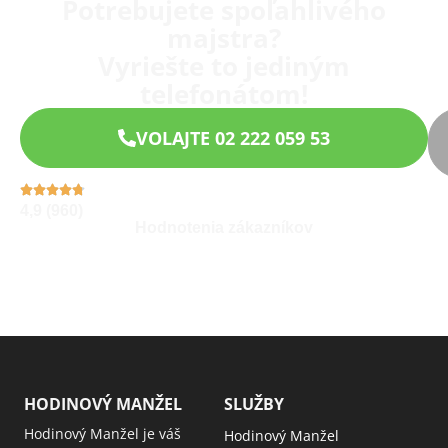
Potrebujete spoľahlivého
majstra?
Vyriešte to jediným
telefonátom!
VOLAJTE 02 222 059 53
4,9 (960)
Hodnotenia zákazníkov
HODINOVÝ MANŽEL
SLUŽBY
Hodinový Manžel je váš
Hodinový Manžel