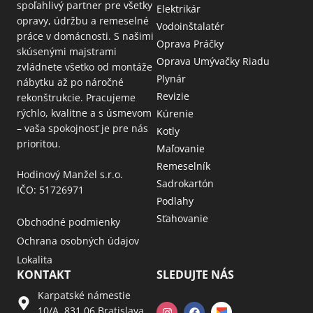
spoľahlivý partner pre všetky
Elektrikár
opravy, údržbu a remeselné
Vodoinštalatér
práce v domácnosti. S našimi
Oprava Práčky
skúsenými majstrami
Oprava Umývačky Riadu
zvládnete všetko od montáže
Plynár
nábytku až po náročné
Revizie
rekonštrukcie. Pracujeme
rýchlo, kvalitne a s úsmevom
Kúrenie
– vaša spokojnosť je pre nás
Kotly
prioritou.
Maľovanie
Remeselník
Hodinový Manžel s.r.o.
Sadrokartón
IČO: 51726971
Podlahy
Sťahovanie
Obchodné podmienky
Ochrana osobných údajov
Lokalita
KONTAKT
SLEDUJTE NÁS
Karpatské námestie
10/A, 831 06 Bratislava