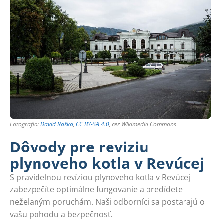
Fotografia:
David Raška
,
CC BY-SA 4.0
, cez Wikimedia Commons
Dôvody pre reviziu
plynoveho kotla v Revúcej
S pravidelnou revíziou plynoveho kotla v Revúcej
zabezpečíte optimálne fungovanie a predídete
neželaným poruchám. Naši odborníci sa postarajú o
vašu pohodu a bezpečnosť.