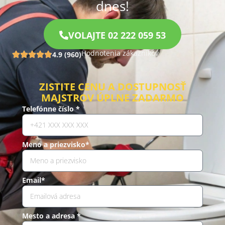
dnes!
VOLAJTE 02 222 059 53
Hodnotenia zákazníkov
4.9 (960)
ZISTITE CENU A DOSTUPNOSŤ
MAJSTROV ÚPLNE ZADARMO
Telefónne číslo *
Meno a priezvisko*
Email*
Mesto a adresa *