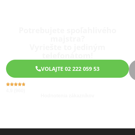
Potrebujete spoľahlivého
majstra?
Vyriešte to jediným
telefonátom!
VOLAJTE 02 222 059 53
4,9 (960)
Hodnotenia zákazníkov