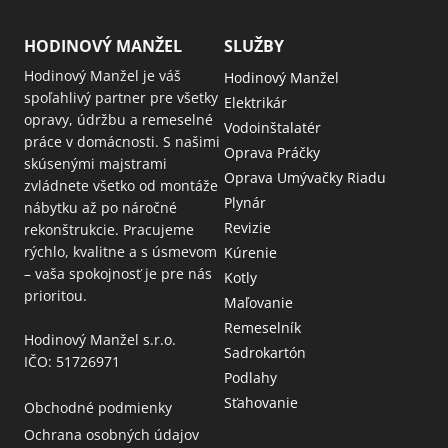
HODINOVÝ MANŽEL
SLUŽBY
Hodinový Manžel je váš
Hodinový Manžel
spoľahlivý partner pre všetky
Elektrikár
opravy, údržbu a remeselné
Vodoinštalatér
práce v domácnosti. S našimi
Oprava Práčky
skúsenými majstrami
Oprava Umývačky Riadu
zvládnete všetko od montáže
Plynár
nábytku až po náročné
Revizie
rekonštrukcie. Pracujeme
rýchlo, kvalitne a s úsmevom
Kúrenie
– vaša spokojnosť je pre nás
Kotly
prioritou.
Maľovanie
Remeselník
Hodinový Manžel s.r.o.
Sadrokartón
IČO: 51726971
Podlahy
Sťahovanie
Obchodné podmienky
Ochrana osobných údajov