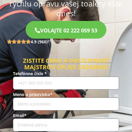
rýchlu opravu vašej toalety ešte
dnes!
VOLAJTE 02 222 059 53
Hodnotenia zákazníkov
4.9 (960)
ZISTITE CENU A DOSTUPNOSŤ
MAJSTROV ÚPLNE ZADARMO
Telefónne číslo *
Meno a priezvisko*
Email*