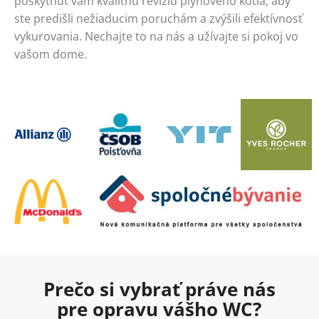
poskytnúť vám kvalitnú revíziu plynového kotla, aby
ste predišli nežiaducim poruchám a zvýšili efektívnosť
vykurovania. Nechajte to na nás a užívajte si pokoj vo
vašom dome.
Prečo si vybrať práve nás
pre opravu vášho WC?