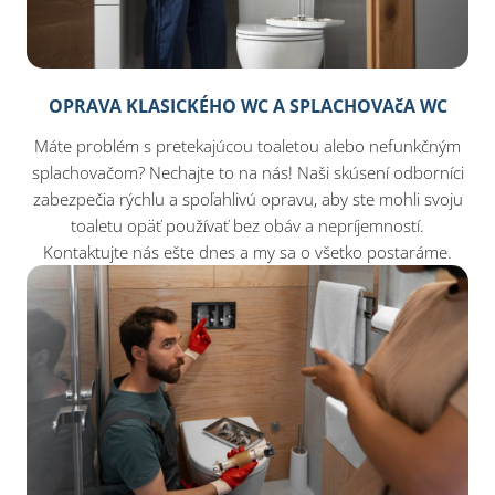
OPRAVA KLASICKÉHO WC A SPLACHOVAčA WC
Máte problém s pretekajúcou toaletou alebo nefunkčným
splachovačom? Nechajte to na nás! Naši skúsení odborníci
zabezpečia rýchlu a spoľahlivú opravu, aby ste mohli svoju
toaletu opäť používať bez obáv a nepríjemností.
Kontaktujte nás ešte dnes a my sa o všetko postaráme.