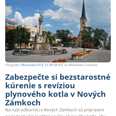
Fotografia:
Markocska1916
,
CC BY-SA 4.0
, cez Wikimedia Commons
Zabezpečte si bezstarostné
kúrenie s revíziou
plynového kotla v Nových
Zámkoch
Na naši odborníci v Nových Zámkoch sú pripravení