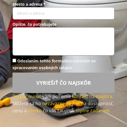
Mesto a adresa *
Opíšte, čo potrebujete
Odoslaním tohto formulára súhlasím so
spracovaním osobných údajov
VYRIEŠIŤ ČO NAJSKÔR
Do pár minút
vám pošleme
kontakt na majstra.
Môžete sa ho
nezáväzne opýtať na
dostupnosť,
cenu a
všetko
čo vás zaujíma.
Úplne zadarmo.