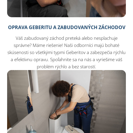
OPRAVA GEBERITU A ZABUDOVANÝCH ZÁCHODOV
Váš zabudovaný záchod preteká alebo nesplachuje
správne? Máme riešenie! Naši odborníci majú bohaté
skúsenosti so všetkými typmi Geberitov a zabezpečia rýchlu
a efektívnu opravu. Spoľahnite sa na nás a vyriešime váš
problém rýchlo a bez starostí.