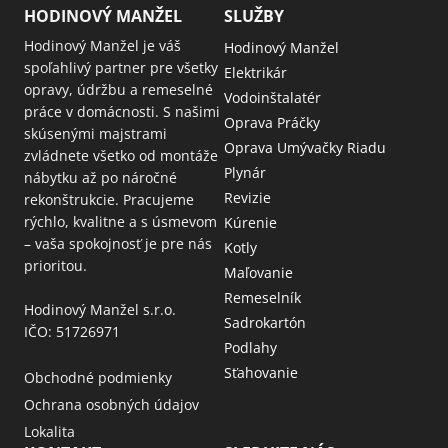
HODINOVÝ MANŽEL
SLUŽBY
Hodinový Manžel je váš
Hodinový Manžel
spoľahlivý partner pre všetky
Elektrikár
opravy, údržbu a remeselné
Vodoinštalatér
práce v domácnosti. S našimi
Oprava Práčky
skúsenými majstrami
Oprava Umývačky Riadu
zvládnete všetko od montáže
Plynár
nábytku až po náročné
Revizie
rekonštrukcie. Pracujeme
rýchlo, kvalitne a s úsmevom
Kúrenie
– vaša spokojnosť je pre nás
Kotly
prioritou.
Maľovanie
Remeselník
Hodinový Manžel s.r.o.
Sadrokartón
IČO: 51726971
Podlahy
Sťahovanie
Obchodné podmienky
Ochrana osobných údajov
Lokalita