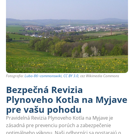
Fotografia:
Lubo-86~commonswiki
,
CC BY 3.0
, cez Wikimedia Commons
Bezpečná Revizia
Plynoveho Kotla na Myjave
pre vašu pohodu
Pravidelná Revizia Plynoveho Kotla na Myjave je
zásadná pre prevenciu porúch a zabezpečenie
optimálneho výkonu. Naši odborníci sa postarajú o