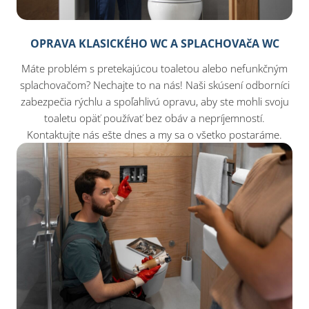
OPRAVA KLASICKÉHO WC A SPLACHOVAčA WC
Máte problém s pretekajúcou toaletou alebo nefunkčným
splachovačom? Nechajte to na nás! Naši skúsení odborníci
zabezpečia rýchlu a spoľahlivú opravu, aby ste mohli svoju
toaletu opäť používať bez obáv a nepríjemností.
Kontaktujte nás ešte dnes a my sa o všetko postaráme.