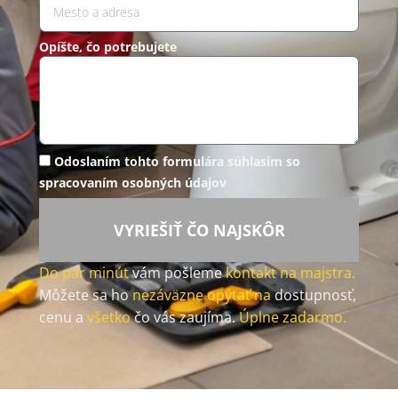
Opíšte, čo potrebujete
Odoslaním tohto formulára súhlasím so
spracovaním osobných údajov
VYRIEŠIŤ ČO NAJSKÔR
Do pár minút
vám pošleme
kontakt na majstra.
Môžete sa ho
nezáväzne opýtať na
dostupnosť,
cenu a
všetko
čo vás zaujíma.
Úplne zadarmo.