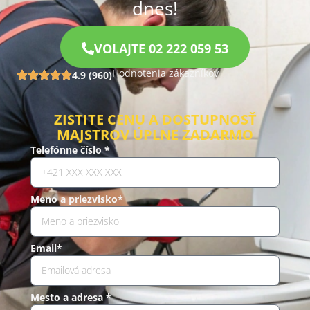
dnes!
VOLAJTE 02 222 059 53
Hodnotenia zákazníkov
4.9 (960)
ZISTITE CENU A DOSTUPNOSŤ
MAJSTROV ÚPLNE ZADARMO
Telefónne číslo *
Meno a priezvisko*
Email*
Mesto a adresa *