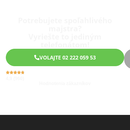
Potrebujete spoľahlivého
majstra?
Vyriešte to jediným
telefonátom!
VOLAJTE 02 222 059 53
4,9 (960)
Hodnotenia zákazníkov