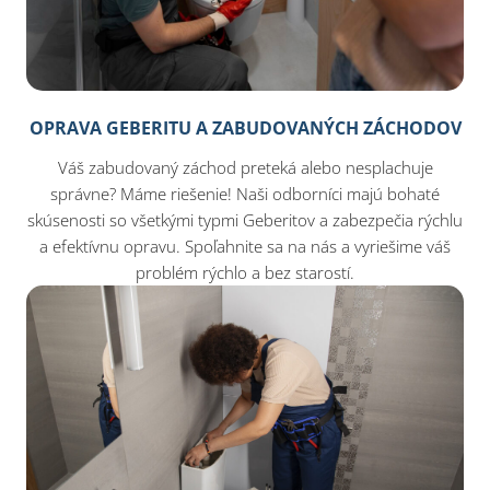
OPRAVA GEBERITU A ZABUDOVANÝCH ZÁCHODOV
Váš zabudovaný záchod preteká alebo nesplachuje
správne? Máme riešenie! Naši odborníci majú bohaté
skúsenosti so všetkými typmi Geberitov a zabezpečia rýchlu
a efektívnu opravu. Spoľahnite sa na nás a vyriešime váš
problém rýchlo a bez starostí.