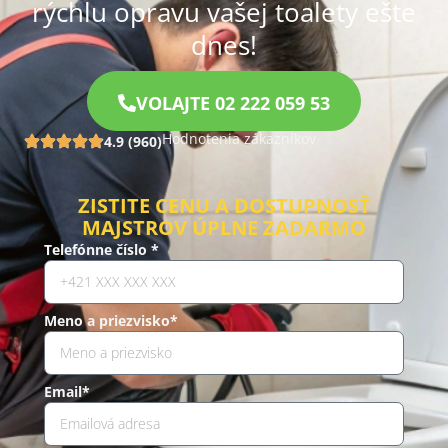
rýchlu opravu vašej toalety ešte
dnes!
VOLAJTE 02 222 059 53
Hodnotenia zákazníkov
4.9 (960)
ZISTITE CENU A DOSTUPNOSŤ
MAJSTROV ÚPLNE ZADARMO
Telefónne číslo *
Meno a priezvisko*
Email*