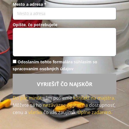
Mesto a adresa *
Opíšte, čo potrebujete
Odoslaním tohto formulára súhlasím so
spracovaním osobných údajov
VYRIEŠIŤ ČO NAJSKÔR
Do pár minút
vám pošleme
kontakt na majstra.
Môžete sa ho
nezáväzne opýtať na
dostupnosť,
cenu a
všetko
čo vás zaujíma.
Úplne zadarmo.