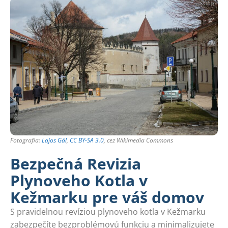
Fotografia:
Lajos Gál
,
CC BY-SA 3.0
, cez Wikimedia Commons
Bezpečná Revizia
Plynoveho Kotla v
Kežmarku pre váš domov
S pravidelnou revíziou plynoveho kotla v Kežmarku
zabezpečíte bezproblémovú funkciu a minimalizujete