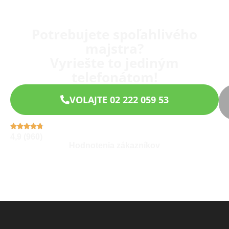
Potrebujete spoľahlivého
majstra?
Vyriešte to jediným
telefonátom!
VOLAJTE 02 222 059 53
4,9 (960)
Hodnotenia zákazníkov