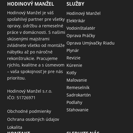
HODINOVÝ MANŽEL
SLUŽBY
Hodinový Manžel je váš
Hodinový Manžel
spoľahlivý partner pre všetky
Elektrikár
opravy, údržbu a remeselné
Vodoinštalatér
práce v domácnosti. S našimi
Oprava Práčky
skúsenými majstrami
Oprava Umývačky Riadu
zvládnete všetko od montáže
Plynár
nábytku až po náročné
Revizie
rekonštrukcie. Pracujeme
rýchlo, kvalitne a s úsmevom
Kúrenie
– vaša spokojnosť je pre nás
Kotly
prioritou.
Maľovanie
Remeselník
Hodinový Manžel s.r.o.
Sadrokartón
IČO: 51726971
Podlahy
Sťahovanie
Obchodné podmienky
Ochrana osobných údajov
Lokalita