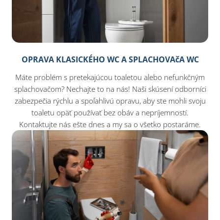
OPRAVA KLASICKÉHO WC A SPLACHOVAčA WC
Máte problém s pretekajúcou toaletou alebo nefunkčným
splachovačom? Nechajte to na nás! Naši skúsení odborníci
zabezpečia rýchlu a spoľahlivú opravu, aby ste mohli svoju
toaletu opäť používať bez obáv a nepríjemností.
Kontaktujte nás ešte dnes a my sa o všetko postaráme.