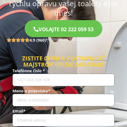
rýchlu opravu vašej toalety ešte
dnes!
VOLAJTE 02 222 059 53
Hodnotenia zákazníkov
4.9 (960)
ZISTITE CENU A DOSTUPNOSŤ
MAJSTROV ÚPLNE ZADARMO
Telefónne číslo *
Meno a priezvisko*
Email*