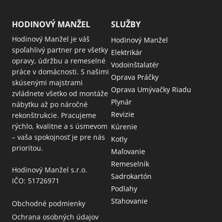
HODINOVÝ MANŽEL
SLUŽBY
Hodinový Manžel je váš
Hodinový Manžel
spoľahlivý partner pre všetky
Elektrikár
opravy, údržbu a remeselné
Vodoinštalatér
práce v domácnosti. S našimi
Oprava Práčky
skúsenými majstrami
Oprava Umývačky Riadu
zvládnete všetko od montáže
Plynár
nábytku až po náročné
Revizie
rekonštrukcie. Pracujeme
rýchlo, kvalitne a s úsmevom
Kúrenie
– vaša spokojnosť je pre nás
Kotly
prioritou.
Maľovanie
Remeselník
Hodinový Manžel s.r.o.
Sadrokartón
IČO: 51726971
Podlahy
Sťahovanie
Obchodné podmienky
Ochrana osobných údajov