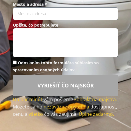
Mesto a adresa *
Opíšte, čo potrebujete
Odoslaním tohto formulára súhlasím so
spracovaním osobných údajov
VYRIEŠIŤ ČO NAJSKÔR
Do pár minút
vám pošleme
kontakt na majstra.
Môžete sa ho
nezáväzne opýtať na
dostupnosť,
cenu a
všetko
čo vás zaujíma.
Úplne zadarmo.