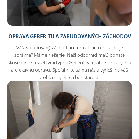
OPRAVA GEBERITU A ZABUDOVANÝCH ZÁCHODOV
Váš zabudovaný záchod preteká alebo nesplachuje
správne? Máme riešenie! Naši odborníci majú bohaté
skúsenosti so všetkými typmi Geberitov a zabezpečia rýchlu
a efektívnu opravu. Spoľahnite sa na nás a vyriešime váš
problém rýchlo a bez starostí.