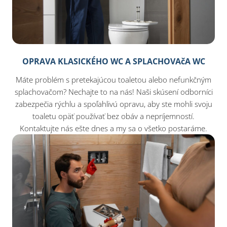
OPRAVA KLASICKÉHO WC A SPLACHOVAčA WC
Máte problém s pretekajúcou toaletou alebo nefunkčným
splachovačom? Nechajte to na nás! Naši skúsení odborníci
zabezpečia rýchlu a spoľahlivú opravu, aby ste mohli svoju
toaletu opäť používať bez obáv a nepríjemností.
Kontaktujte nás ešte dnes a my sa o všetko postaráme.