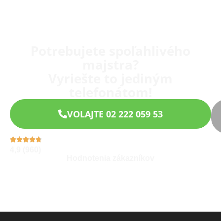
Potrebujete spoľahlivého
majstra?
Vyriešte to jediným
telefonátom!
VOLAJTE 02 222 059 53
4,9 (960)
Hodnotenia zákazníkov