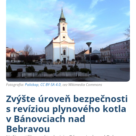
Fotografia:
Palickap
,
CC BY-SA 4.0
, cez Wikimedia Commons
Zvýšte úroveň bezpečnosti
s revíziou plynového kotla
v Bánovciach nad
Bebravou