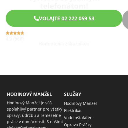
telefonátom!
VOLAJTE 02 222 059 53
4,9 (960)
Hodnotenia zákazníkov
HODINOVÝ MANŽEL
SLUŽBY
Hodinový Manžel je váš
Hodinový Manžel
spoľahlivý partner pre všetky
Elektrikár
opravy, údržbu a remeselné
Vodoinštalatér
práce v domácnosti. S našimi
Oprava Práčky
skúsenými majstrami