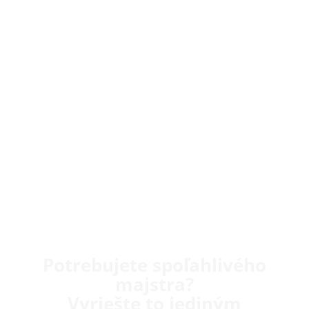
Potrebujete spoľahlivého
majstra?
Vyriešte to jediným