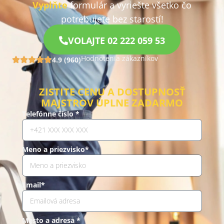
Vyplňte
formulár a vyriešte všetko čo
potrebujete bez starostí!
VOLAJTE 02 222 059 53
Hodnotenia zákazníkov
4.9 (960)
ZISTITE CENU A DOSTUPNOSŤ
MAJSTROV ÚPLNE ZADARMO
Telefónne číslo *
Meno a priezvisko*
Email*
Mesto a adresa *