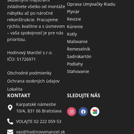
Oprava Umývačky Riadu
zvládnete všetko od montáže
Plynár
nábytku až po náročné
Revizie
rekonštrukcie. Pracujeme
rýchlo, kvalitne a s úsmevom
Kúrenie
– vaša spokojnosť je pre nás
Kotly
prioritou.
Maľovanie
Remeselník
Hodinový Manžel s.r.o.
Sadrokartón
IČO: 51726971
Podlahy
Sťahovanie
Obchodné podmienky
Ochrana osobných údajov
Lokalita
KONTAKT
SLEDUJTE NÁS
Karpatské námestie
10/A, 831 06 Bratislava
VOLAJTE 02 222 059 53​
vas@hodinovymanzel.sk​