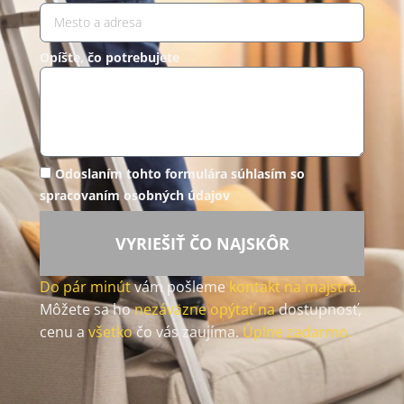
Opíšte, čo potrebujete
Odoslaním tohto formulára súhlasím so
spracovaním osobných údajov
VYRIEŠIŤ ČO NAJSKÔR
Do pár minút
vám pošleme
kontakt na majstra.
Môžete sa ho
nezáväzne opýtať na
dostupnosť,
cenu a
všetko
čo vás zaujíma.
Úplne zadarmo.