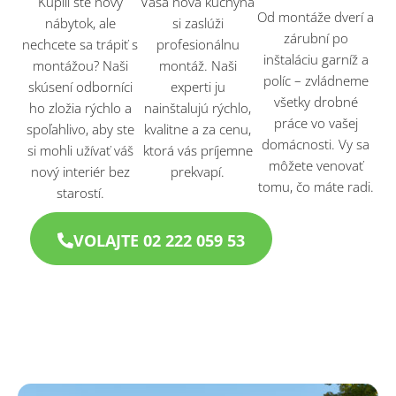
Kúpili ste nový
Vaša nová kuchyňa
Od montáže dverí a
nábytok, ale
si zaslúži
zárubní po
nechcete sa trápiť s
profesionálnu
inštaláciu garníž a
montážou? Naši
montáž. Naši
políc – zvládneme
skúsení odborníci
experti ju
všetky drobné
ho zložia rýchlo a
nainštalujú rýchlo,
práce vo vašej
spoľahlivo, aby ste
kvalitne a za cenu,
domácnosti. Vy sa
si mohli užívať váš
ktorá vás príjemne
môžete venovať
nový interiér bez
prekvapí.
tomu, čo máte radi.
starostí.
VOLAJTE 02 222 059 53