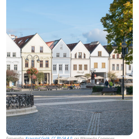
Fotografia:
Krzysztof Golik
,
CC BY-SA 4.0
, cez Wikimedia Commons