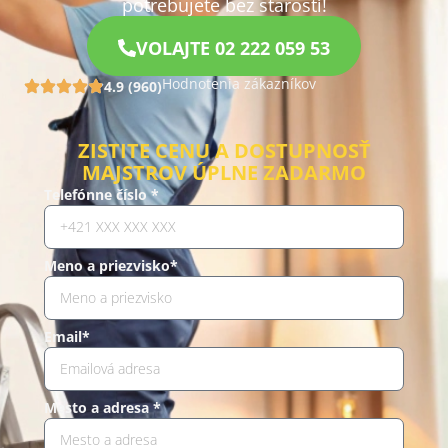
potrebujete bez starostí!
VOLAJTE 02 222 059 53
Hodnotenia zákazníkov
4.9 (960)
ZISTITE CENU A DOSTUPNOSŤ
MAJSTROV ÚPLNE ZADARMO
Telefónne číslo *
Meno a priezvisko*
Email*
Mesto a adresa *