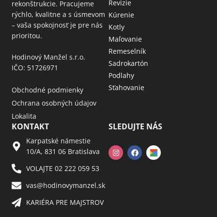
Revizie
rekonštrukcie. Pracujeme
rýchlo, kvalitne a s úsmevom
Kúrenie
– vaša spokojnosť je pre nás
Kotly
prioritou.
Maľovanie
Remeselník
Hodinový Manžel s.r.o.
Sadrokartón
IČO: 51726971
Podlahy
Sťahovanie
Obchodné podmienky
Ochrana osobných údajov
Lokalita
KONTAKT
SLEDUJTE NÁS
Karpatské námestie
10/A, 831 06 Bratislava
VOLAJTE 02 222 059 53​
vas@hodinovymanzel.sk​
KARIÉRA PRE MAJSTROV​