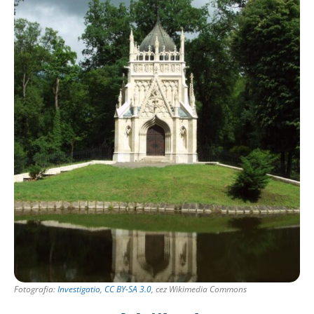
Fotografia:
Investigatio
,
CC BY-SA 3.0
, cez Wikimedia Commons