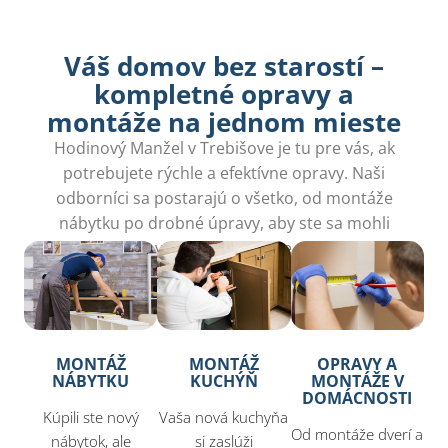
Váš domov bez starostí –
kompletné opravy a
montáže na jednom mieste​
Hodinový Manžel v Trebišove je tu pre vás, ak
potrebujete rýchle a efektívne opravy. Naši
odborníci sa postarajú o všetko, od montáže
nábytku po drobné úpravy, aby ste sa mohli
venovať tomu, čo máte radi.
MONTÁŽ
MONTÁŽ
OPRAVY A
NÁBYTKU
KUCHÝŇ
MONTÁŽE V
DOMÁCNOSTI
Kúpili ste nový
Vaša nová kuchyňa
Od montáže dverí a
nábytok, ale
si zaslúži