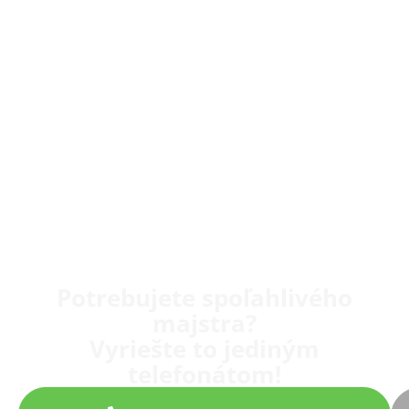
Potrebujete spoľahlivého
majstra?
Vyriešte to jediným
telefonátom!