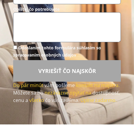
Opíšte, čo potrebujete
Odoslaním tohto formulára súhlasím so
spracovaním osobných údajov
VYRIEŠIŤ ČO NAJSKÔR
Do pár minút
vám pošleme
kontakt na majstra.
Môžete sa ho
nezáväzne opýtať na
dostupnosť,
cenu a
všetko
čo vás zaujíma.
Úplne zadarmo.