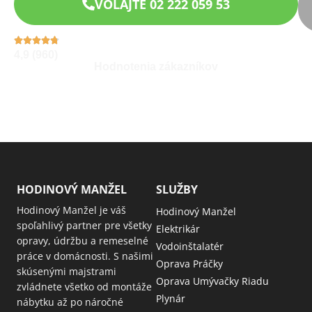
VOLAJTE 02 222 059 53
4,9 (960)
Hodnotenia zákazníkov
HODINOVÝ MANŽEL
SLUŽBY
Hodinový Manžel je váš
Hodinový Manžel
spoľahlivý partner pre všetky
Elektrikár
opravy, údržbu a remeselné
Vodoinštalatér
práce v domácnosti. S našimi
Oprava Práčky
skúsenými majstrami
Oprava Umývačky Riadu
zvládnete všetko od montáže
Plynár
nábytku až po náročné