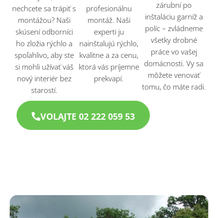
zárubní po
nechcete sa trápiť s
profesionálnu
inštaláciu garníž a
montážou? Naši
montáž. Naši
políc – zvládneme
skúsení odborníci
experti ju
všetky drobné
ho zložia rýchlo a
nainštalujú rýchlo,
práce vo vašej
spoľahlivo, aby ste
kvalitne a za cenu,
domácnosti. Vy sa
si mohli užívať váš
ktorá vás príjemne
môžete venovať
nový interiér bez
prekvapí.
tomu, čo máte radi.
starostí.
VOLAJTE 02 222 059 53