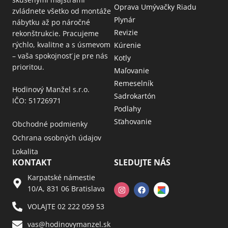
Oprava Umývačky Riadu
zvládnete všetko od montáže
Plynár
nábytku až po náročné
Revizie
rekonštrukcie. Pracujeme
rýchlo, kvalitne a s úsmevom
Kúrenie
– vaša spokojnosť je pre nás
Kotly
prioritou.
Maľovanie
Remeselník
Hodinový Manžel s.r.o.
Sadrokartón
IČO: 51726971
Podlahy
Sťahovanie
Obchodné podmienky
Ochrana osobných údajov
Lokalita
KONTAKT
SLEDUJTE NÁS
Karpatské námestie
10/A, 831 06 Bratislava
VOLAJTE 02 222 059 53​
vas@hodinovymanzel.sk​