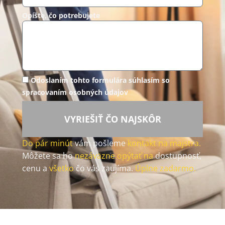
Opíšte, čo potrebujete
Odoslaním tohto formulára súhlasím so
spracovaním osobných údajov
VYRIEŠIŤ ČO NAJSKÔR
Do pár minút
vám pošleme
kontakt na majstra.
Môžete sa ho
nezáväzne opýtať na
dostupnosť,
cenu a
všetko
čo vás zaujíma.
Úplne zadarmo.