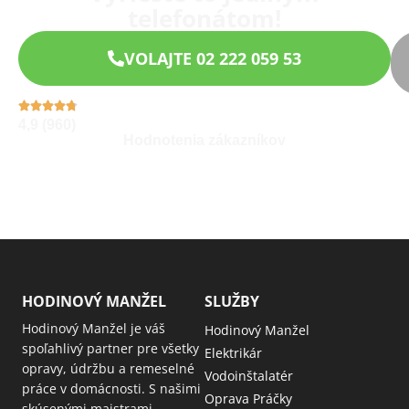
telefonátom!
VOLAJTE 02 222 059 53
4,9 (960)
Hodnotenia zákazníkov
HODINOVÝ MANŽEL
SLUŽBY
Hodinový Manžel je váš
Hodinový Manžel
spoľahlivý partner pre všetky
Elektrikár
opravy, údržbu a remeselné
Vodoinštalatér
práce v domácnosti. S našimi
Oprava Práčky
skúsenými majstrami