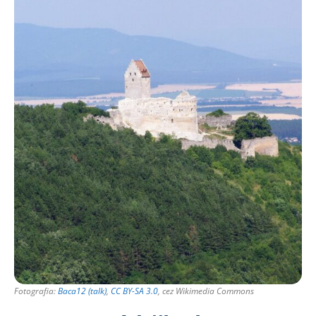
Fotografia:
Baca12 (talk)
,
CC BY-SA 3.0
, cez Wikimedia Commons