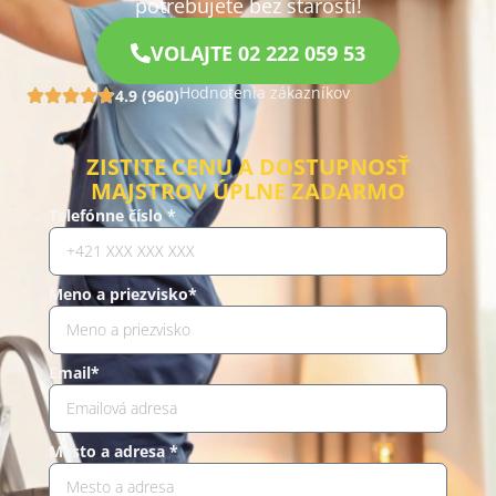
potrebujete bez starostí!
VOLAJTE 02 222 059 53
Hodnotenia zákazníkov
4.9 (960)
ZISTITE CENU A DOSTUPNOSŤ
MAJSTROV ÚPLNE ZADARMO
Telefónne číslo *
Meno a priezvisko*
Email*
Mesto a adresa *