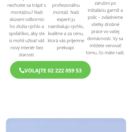
zárubní po
nechcete sa trápiť s
profesionálnu
inštaláciu garníž a
montážou? Naši
montáž. Naši
políc – zvládneme
skúsení odborníci
experti ju
všetky drobné
ho zložia rýchlo a
nainštalujú rýchlo,
práce vo vašej
spoľahlivo, aby ste
kvalitne a za cenu,
domácnosti. Vy sa
si mohli užívať váš
ktorá vás príjemne
môžete venovať
nový interiér bez
prekvapí.
tomu, čo máte radi.
starostí.
VOLAJTE 02 222 059 53