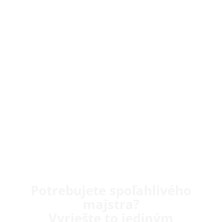
Potrebujete spoľahlivého
majstra?
Vyriešte to jediným