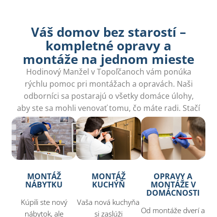
Váš domov bez starostí –
kompletné opravy a
montáže na jednom mieste​
Hodinový Manžel v Topoľčanoch vám ponúka
rýchlu pomoc pri montážach a opravách. Naši
odborníci sa postarajú o všetky domáce úlohy,
aby ste sa mohli venovať tomu, čo máte radi. Stačí
zavolať!
MONTÁŽ
MONTÁŽ
OPRAVY A
NÁBYTKU
KUCHÝŇ
MONTÁŽE V
DOMÁCNOSTI
Kúpili ste nový
Vaša nová kuchyňa
Od montáže dverí a
nábytok, ale
si zaslúži