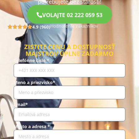
potrebujete bez starostí!
VOLAJTE 02 222 059 53
Hodnotenia zákazníkov
4.9 (960)
ZISTITE CENU A DOSTUPNOSŤ
MAJSTROV ÚPLNE ZADARMO
Telefónne číslo *
Meno a priezvisko*
Email*
Mesto a adresa *