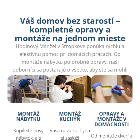
Váš domov bez starostí –
kompletné opravy a
montáže na jednom mieste​
Hodinový Manžel v Stropkove ponúka rýchlu a
efektívnu pomoc pri domácich prácach. Od
montáže nábytku po drobné opravy, naši
odborníci sa postarajú o všetko, aby ste sa mohli
venovať dôležitejším veciam.
MONTÁŽ
MONTÁŽ
OPRAVY A
NÁBYTKU
KUCHÝŇ
MONTÁŽE V
DOMÁCNOSTI
Kúpili ste nový
Vaša nová kuchyňa
Od montáže dverí a
nábytok, ale
si zaslúži