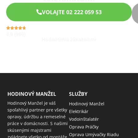
VOLAJTE 02 222 059 53
4,9 (960)
Hodnotenia zákazníkov
HODINOVÝ MANŽEL
SLUŽBY
Hodinový Manžel je váš
Hodinový Manžel
spoľahlivý partner pre všetky
Elektrikár
opravy, údržbu a remeselné
Vodoinštalatér
práce v domácnosti. S našimi
Oprava Práčky
skúsenými majstrami
Oprava Umývačky Riadu
zvládnete všetko od montáže