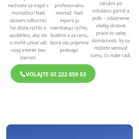
zárubní po
nechcete sa trápiť s
profesionálnu
inštaláciu garníž a
montážou? Naši
montáž. Naši
políc – zvládneme
skúsení odborníci
experti ju
všetky drobné
ho zložia rýchlo a
nainštalujú rýchlo,
práce vo vašej
spoľahlivo, aby ste
kvalitne a za cenu,
domácnosti. Vy sa
si mohli užívať váš
ktorá vás príjemne
môžete venovať
nový interiér bez
prekvapí.
tomu, čo máte radi.
starostí.
VOLAJTE 02 222 059 53