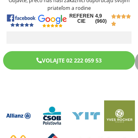
Objavte, prečo nás naši zákazníci odporúčajú svojim
priateľom a rodine
REFEREN
4,9
CIE
(960)
VOLAJTE 02 222 059 53