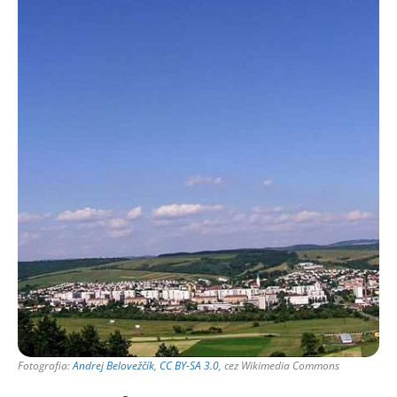
Fotografia:
Andrej Belovežčík
,
CC BY-SA 3.0
, cez Wikimedia Commons