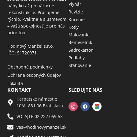
Plynár
nábytku až po náročné
Revizie
rekonštrukcie. Pracujeme
rýchlo, kvalitne a s úsmevom
Kúrenie
– vaša spokojnosť je pre nás
Kotly
prioritou.
Maľovanie
Remeselník
Hodinový Manžel s.r.o.
Sadrokartón
IČO: 51726971
Podlahy
Sťahovanie
Obchodné podmienky
Ochrana osobných údajov
Lokalita
KONTAKT
SLEDUJTE NÁS
Karpatské námestie
10/A, 831 06 Bratislava
VOLAJTE 02 222 059 53​
vas@hodinovymanzel.sk​