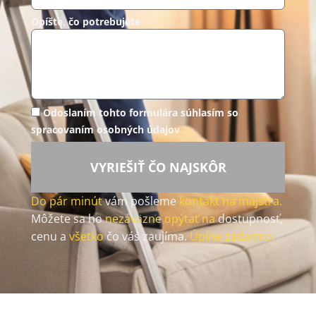
Opíšte, čo potrebujete
Odoslaním tohto formulára súhlasím so
spracovaním osobných údajov
VYRIEŠIŤ ČO NAJSKÔR
Do pár minút
vám pošleme
kontakt na majstra.
Môžete sa ho
nezáväzne opýtať na
dostupnosť,
cenu a
všetko
čo vás zaujíma.
Úplne zadarmo.