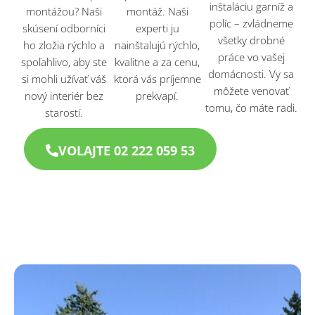
inštaláciu garníž a
montážou? Naši
montáž. Naši
políc – zvládneme
skúsení odborníci
experti ju
všetky drobné
ho zložia rýchlo a
nainštalujú rýchlo,
práce vo vašej
spoľahlivo, aby ste
kvalitne a za cenu,
domácnosti. Vy sa
si mohli užívať váš
ktorá vás príjemne
môžete venovať
nový interiér bez
prekvapí.
tomu, čo máte radi.
starostí.
VOLAJTE 02 222 059 53