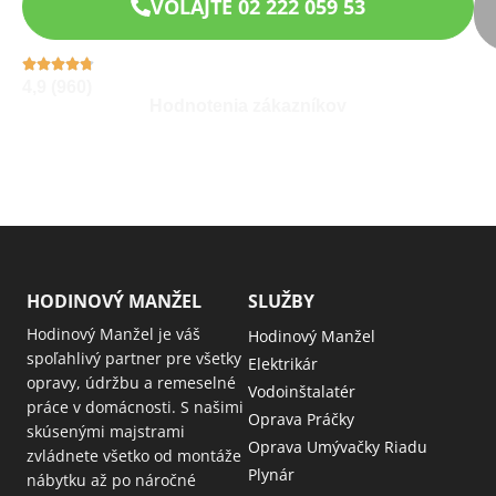
VOLAJTE 02 222 059 53
4,9 (960)
Hodnotenia zákazníkov
HODINOVÝ MANŽEL
SLUŽBY
Hodinový Manžel je váš
Hodinový Manžel
spoľahlivý partner pre všetky
Elektrikár
opravy, údržbu a remeselné
Vodoinštalatér
práce v domácnosti. S našimi
Oprava Práčky
skúsenými majstrami
Oprava Umývačky Riadu
zvládnete všetko od montáže
Plynár
nábytku až po náročné