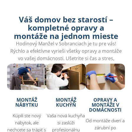
Váš domov bez starostí –
kompletné opravy a
montáže na jednom mieste​
Hodinový Manžel v Sobranciach je tu pre vás!
Rýchlo a efektívne vyrieši všetky opravy a montáže
vo vašej domácnosti. Ušetrite si čas a stres,
zavolajte nám a my sa postaráme o všetko!
MONTÁŽ
MONTÁŽ
OPRAVY A
NÁBYTKU
KUCHÝŇ
MONTÁŽE V
DOMÁCNOSTI
Kúpili ste nový
Vaša nová kuchyňa
Od montáže dverí a
nábytok, ale
si zaslúži
zárubní po
nechcete sa trápiť s
profesionálnu