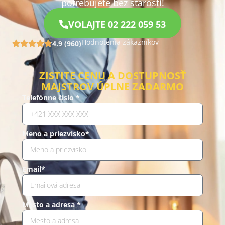
potrebujete bez starostí!
VOLAJTE 02 222 059 53
Hodnotenia zákazníkov
4.9 (960)
ZISTITE CENU A DOSTUPNOSŤ
MAJSTROV ÚPLNE ZADARMO
Telefónne číslo *
Meno a priezvisko*
Email*
Mesto a adresa *