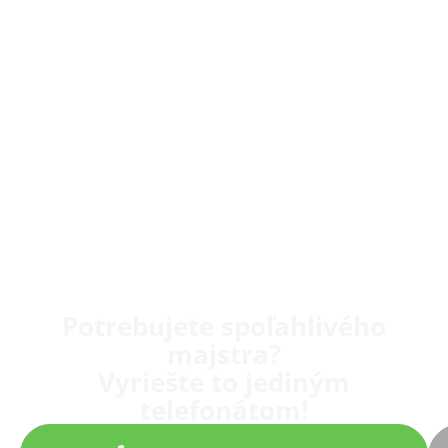
Potrebujete spoľahlivého
majstra?
Vyriešte to jediným
telefonátom!