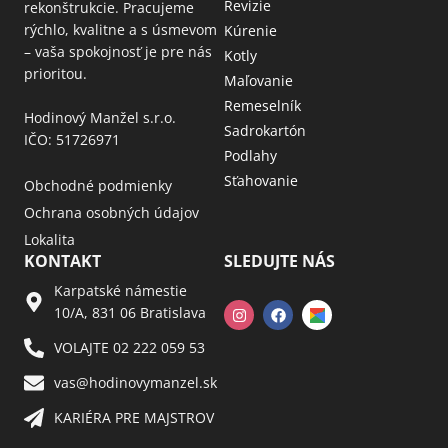
Revizie
rekonštrukcie. Pracujeme
rýchlo, kvalitne a s úsmevom
Kúrenie
– vaša spokojnosť je pre nás
Kotly
prioritou.
Maľovanie
Remeselník
Hodinový Manžel s.r.o.
Sadrokartón
IČO: 51726971
Podlahy
Sťahovanie
Obchodné podmienky
Ochrana osobných údajov
Lokalita
KONTAKT
SLEDUJTE NÁS
Karpatské námestie
10/A, 831 06 Bratislava
VOLAJTE 02 222 059 53​
vas@hodinovymanzel.sk​
KARIÉRA PRE MAJSTROV​