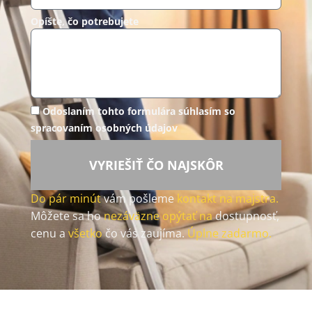
Opíšte, čo potrebujete
Odoslaním tohto formulára súhlasím so
spracovaním osobných údajov
VYRIEŠIŤ ČO NAJSKÔR
Do pár minút
vám pošleme
kontakt na majstra.
Môžete sa ho
nezáväzne opýtať na
dostupnosť,
cenu a
všetko
čo vás zaujíma.
Úplne zadarmo.