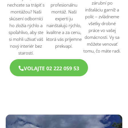
zárubní po
nechcete sa trápiť s
profesionálnu
inštaláciu garníž a
montážou? Naši
montáž. Naši
políc – zvládneme
skúsení odborníci
experti ju
všetky drobné
ho zložia rýchlo a
nainštalujú rýchlo,
práce vo vašej
spoľahlivo, aby ste
kvalitne a za cenu,
domácnosti. Vy sa
si mohli užívať váš
ktorá vás príjemne
môžete venovať
nový interiér bez
prekvapí.
tomu, čo máte radi.
starostí.
VOLAJTE 02 222 059 53