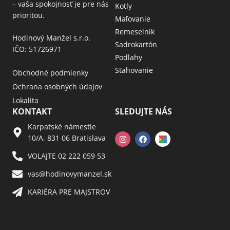
– vaša spokojnosť je pre nás
Kotly
prioritou.
Maľovanie
Remeselník
Hodinový Manžel s.r.o.
Sadrokartón
IČO: 51726971
Podlahy
Sťahovanie
Obchodné podmienky
Ochrana osobných údajov
Lokalita
KONTAKT
SLEDUJTE NÁS
Karpatské námestie
10/A, 831 06 Bratislava
VOLAJTE 02 222 059 53​
vas@hodinovymanzel.sk​
KARIÉRA PRE MAJSTROV​