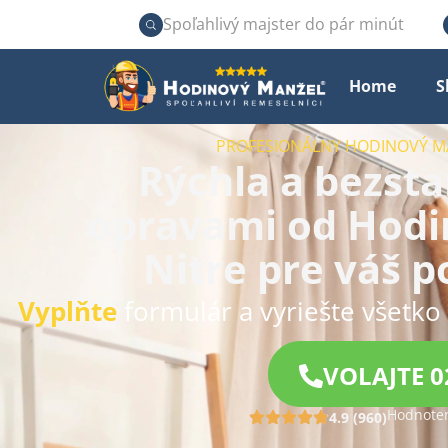
Spoľahlivý majster do pár minút
Home
S
PROFESIONÁLNY HODINOVÝ MA
Rýchla a bezst
opravami od Hodi
Nitre pre váš 
Vyplňte
formulár a vyriešte všetko 
VOLAJTE 0
Hodnoten
4.9 (960)