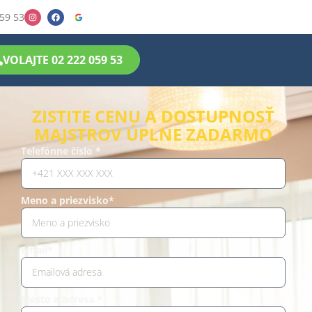
59 53
VOLAJTE 02 222 059 53
ZISTITE CENU A DOSTUPNOSŤ
MAJSTROV ÚPLNE ZADARMO
Telefónne číslo *
Meno a priezvisko*
Email*
Mesto a adresa *