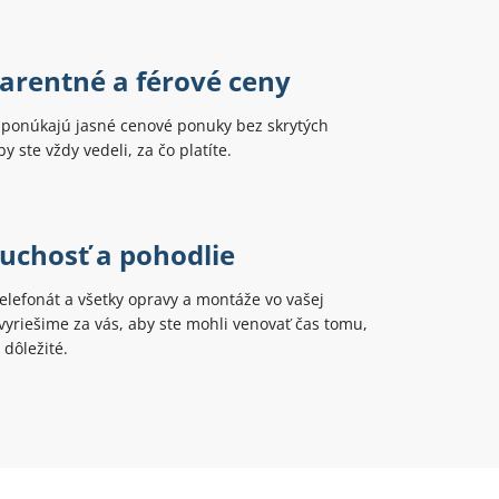
arentné a férové ceny
i ponúkajú jasné cenové ponuky bez skrytých
y ste vždy vedeli, za čo platíte.
uchosť a pohodlie
telefonát a všetky opravy a montáže vo vašej
yriešime za vás, aby ste mohli venovať čas tomu,
 dôležité.