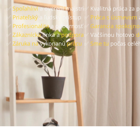
✅
Spoľahliví
a overení majstri
✅ Kvalitná práca za 
✅
Priateľský
a ľudský prístup
✅
Práca s úsmevom
✅
Profesionalita
a odbornosť
✅
Garancia spokojno
✅
Zákaznícka
linka a
podpora
✅ Väčšinou hotovo
d
✅
Záruka na
vykonanú
prácu
✅
Sme tu
počas celé