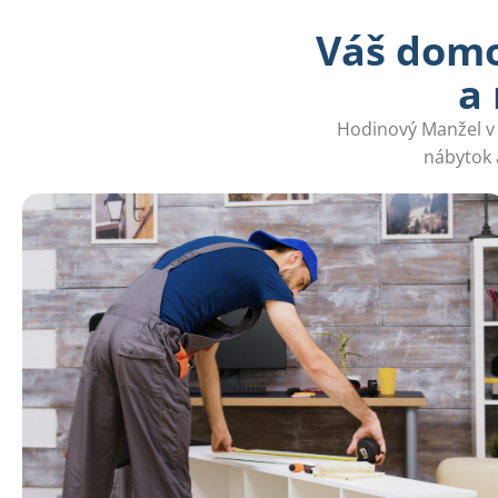
Váš domo
a
Hodinový Manžel v N
nábytok 