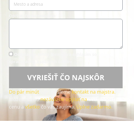
Opíšte, čo potrebujete
Odoslaním tohto formulára súhlasím so
spracovaním osobných údajov
VYRIEŠIŤ ČO NAJSKÔR
Do pár minút
vám pošleme
kontakt na majstra.
Môžete sa ho
nezáväzne opýtať na
dostupnosť,
cenu a
všetko
čo vás zaujíma.
Úplne zadarmo.