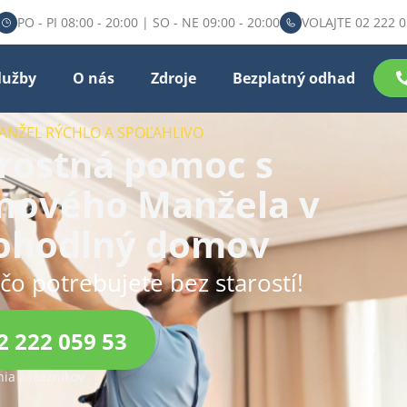
PO - PI 08:00 - 20:00 | SO - NE 09:00 - 20:00
VOLAJTE 02 222 0
lužby
O nás
Zdroje
Bezplatný odhad
NŽEL RÝCHLO A SPOĽAHLIVO​
arostná pomoc s
nového Manžela v
pohodlný domov
čo potrebujete bez starostí!
2 222 059 53
ia zákazníkov