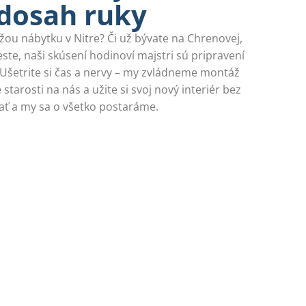
 dosah ruky
u nábytku v Nitre? Či už bývate na Chrenovej,
te, naši skúsení hodinoví majstri sú pripravení
. Ušetrite si čas a nervy – my zvládneme montáž
 starosti na nás a užite si svoj nový interiér bez
vať a my sa o všetko postaráme.