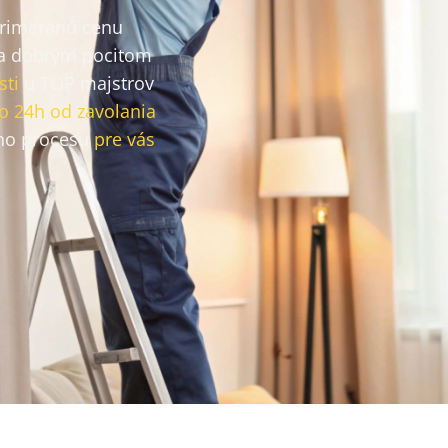
primeranú cenu
a dobrým pocitom
sti
u TOP majstrov
o 24h od zavolania
ho procesu
pre vás