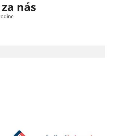
 za nás
rodine