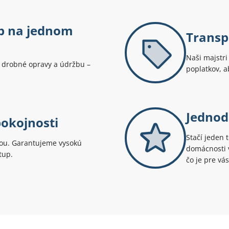
eb na jednom
Transp
Naši majstr
 drobné opravy a údržbu –
poplatkov, ab
Jednod
pokojnosti
Stačí jeden 
itou. Garantujeme vysokú
domácnosti v
tup.
čo je pre vás