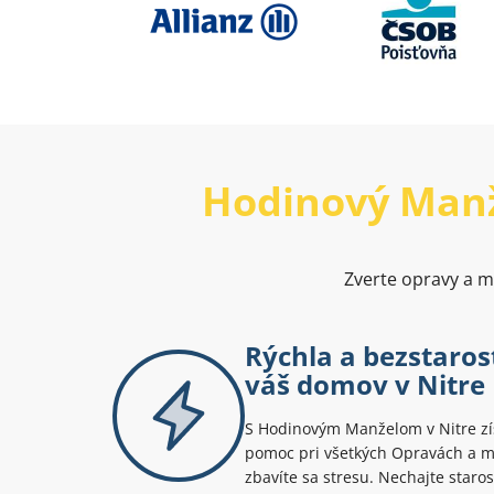
Hodinový Man
Zverte opravy a mo
Rýchla a bezstaro
váš domov v Nitre
S Hodinovým Manželom v Nitre zís
pomoc pri všetkých Opravách a mo
zbavíte sa stresu. Nechajte staros