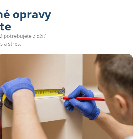
né opravy
e​
ž potrebujete zložiť
 a stres.