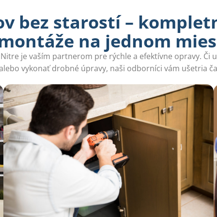
v bez starostí – komplet
 montáže na jednom miest
itre je vaším partnerom pre rýchle a efektívne opravy. Či u
alebo vykonať drobné úpravy, naši odborníci vám ušetria čas