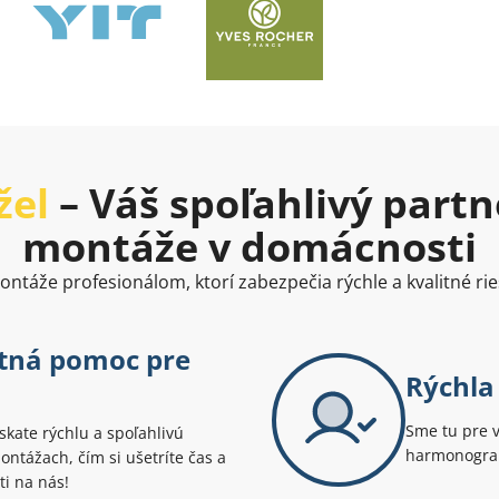
žel
– Váš spoľahlivý partn
montáže v domácnosti
ntáže profesionálom, ktorí zabezpečia rýchle a kvalitné rie
stná pomoc pre
Rýchla 
Sme tu pre 
kate rýchlu a spoľahlivú
harmonogram
ntážach, čím si ušetríte čas a
ti na nás!