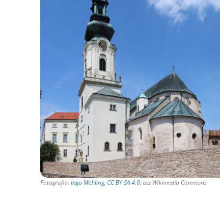
Fotografia:
Ingo Mehling
,
CC BY-SA 4.0
, cez Wikimedia Commons