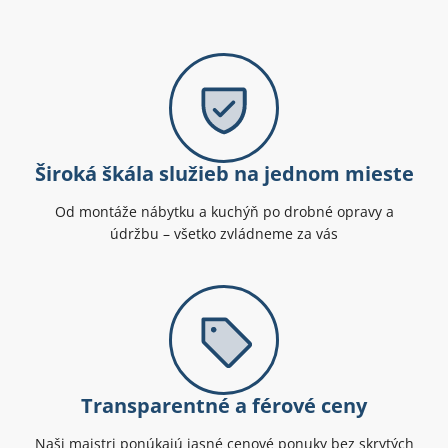
Široká škála služieb na jednom mieste
Od montáže nábytku a kuchýň po drobné opravy a
údržbu – všetko zvládneme za vás
Transparentné a férové ceny
Naši majstri ponúkajú jasné cenové ponuky bez skrytých