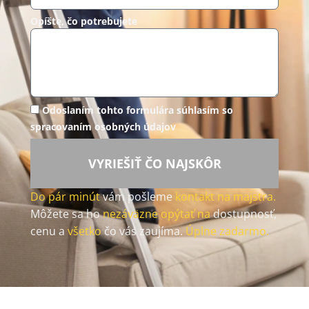
Opíšte, čo potrebujete
Odoslaním tohto formulára súhlasím so
spracovaním osobných údajov
VYRIEŠIŤ ČO NAJSKÔR
Do pár minút
vám pošleme
kontakt na majstra.
Môžete sa ho
nezáväzne opýtať na
dostupnosť,
cenu a
všetko
čo vás zaujíma.
Úplne zadarmo.