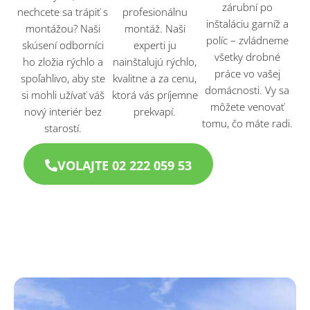
zárubní po
nechcete sa trápiť s
profesionálnu
inštaláciu garníž a
montážou? Naši
montáž. Naši
políc – zvládneme
skúsení odborníci
experti ju
všetky drobné
ho zložia rýchlo a
nainštalujú rýchlo,
práce vo vašej
spoľahlivo, aby ste
kvalitne a za cenu,
domácnosti. Vy sa
si mohli užívať váš
ktorá vás príjemne
môžete venovať
nový interiér bez
prekvapí.
tomu, čo máte radi.
starostí.
VOLAJTE 02 222 059 53