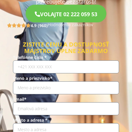
potrebujete bez starostí!
VOLAJTE 02 222 059 53
Hodnotenia zákazníkov
4.9 (960)
ZISTITE CENU A DOSTUPNOSŤ
MAJSTROV ÚPLNE ZADARMO
Telefónne číslo *
Meno a priezvisko*
Email*
Mesto a adresa *