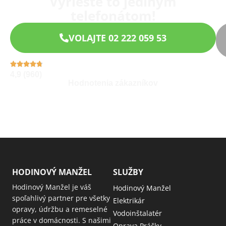
Vyriešte to jediným
telefonátom!
VOLAJTE 02 222 059 53
4,9 (960)
Hodnotenia zákazníkov
HODINOVÝ MANŽEL
SLUŽBY
Hodinový Manžel je váš
Hodinový Manžel
spoľahlivý partner pre všetky
Elektrikár
opravy, údržbu a remeselné
Vodoinštalatér
práce v domácnosti. S našimi
Oprava Práčky