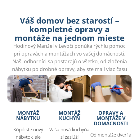
Váš domov bez starostí –
kompletné opravy a
montáže na jednom mieste​
Hodinový Manžel v Levoči ponúka rýchlu pomoc
pri opravách a montážach vo vašej domácnosti.
Naši odborníci sa postarajú o všetko, od zloženia
nábytku po drobné opravy, aby ste mali viac času
na seba.
MONTÁŽ
MONTÁŽ
OPRAVY A
NÁBYTKU
KUCHÝŇ
MONTÁŽE V
DOMÁCNOSTI
Kúpili ste nový
Vaša nová kuchyňa
Od montáže dverí a
nábytok, ale
si zaslúži