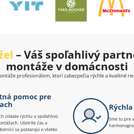
žel
– Váš spoľahlivý partn
montáže v domácnosti
ntáže profesionálom, ktorí zabezpečia rýchle a kvalitné rie
stná pomoc pre
iach
Rýchla 
 získate rýchlu a spoľahlivú
Sme tu pre 
ntážach. Ušetríte čas a
harmonogram
borníci sa postarajú o všetko