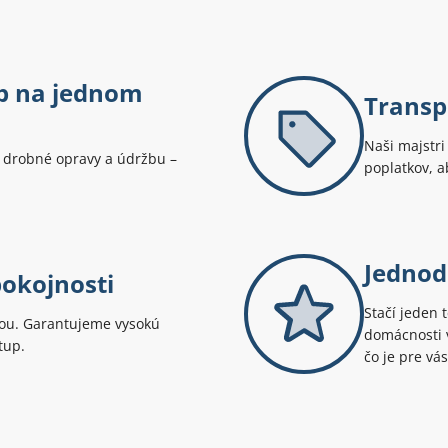
eb na jednom
Transp
Naši majstr
 drobné opravy a údržbu –
poplatkov, ab
Jednod
pokojnosti
Stačí jeden 
itou. Garantujeme vysokú
domácnosti v
tup.
čo je pre vás