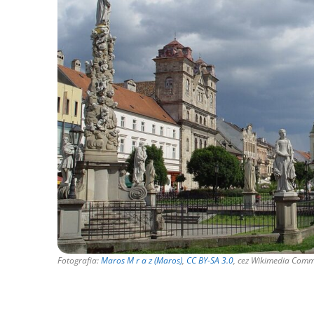
Fotografia:
Maros M r a z (Maros)
,
CC BY-SA 3.0
, cez Wikimedia Com