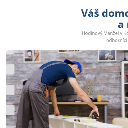
Váš domo
a
Hodinový Manžel v Ko
odborníci 