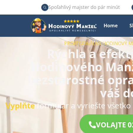
Spoľahlivý majster do pár minút
Home
S
PROFESIONÁLNY HODINOVÝ MA
Rýchla a efek
Hodinového Manže
bezstarostné opr
váš 
Vyplňte
formulár a vyriešte všetko 
VOLAJTE 0