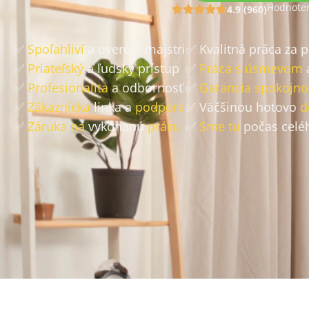
Hodnoten
4.9 (960)
✅
Spoľahliví
a overení majstri
✅ Kvalitná práca za 
✅
Priateľský
a ľudský prístup
✅
Práca s úsmevom
✅
Profesionalita
a odbornosť
✅
Garancia spokojno
✅
Zákaznícka
linka a
podpora
✅ Väčšinou hotovo
d
✅
Záruka na
vykonanú
prácu
✅
Sme tu
počas celé