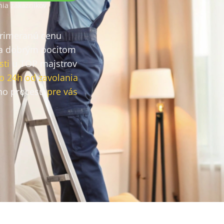
ia zákazníkov
primeranú cenu
a dobrým pocitom
sti
u TOP majstrov
o 24h od zavolania
ho procesu
pre vás