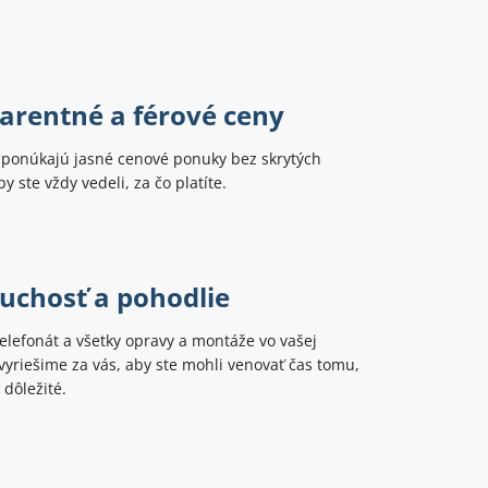
arentné a férové ceny
i ponúkajú jasné cenové ponuky bez skrytých
y ste vždy vedeli, za čo platíte.
uchosť a pohodlie
telefonát a všetky opravy a montáže vo vašej
yriešime za vás, aby ste mohli venovať čas tomu,
 dôležité.