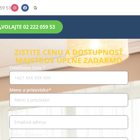
59 53
VOLAJTE 02 222 059 53
ZISTITE CENU A DOSTUPNOSŤ
MAJSTROV ÚPLNE ZADARMO
Telefónne číslo *
Meno a priezvisko*
Email*
Mesto a adresa *