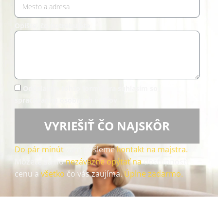
Opíšte, čo potrebujete
Odoslaním tohto formulára súhlasím so
spracovaním osobných údajov
VYRIEŠIŤ ČO NAJSKÔR
Do pár minút
vám pošleme
kontakt na majstra.
Môžete sa ho
nezáväzne opýtať na
dostupnosť,
cenu a
všetko
čo vás zaujíma.
Úplne zadarmo.