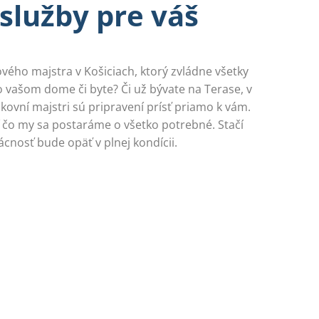
 služby pre váš
vého majstra v Košiciach, ktorý zvládne všetky
vašom dome či byte? Či už bývate na Terase, v
ikovní majstri sú pripravení prísť priamo k vám.
aľ čo my sa postaráme o všetko potrebné. Stačí
cnosť bude opäť v plnej kondícii.