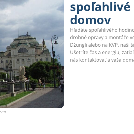
spoľahlivé
domov
Hľadáte spoľahlivého hodino
drobné opravy a montáže vo 
Džungli alebo na KVP, naši š
Ušetríte čas a energiu, zati
nás kontaktovať a vaša domá
mons