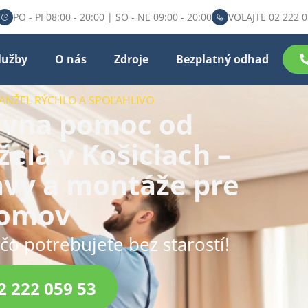
PO - PI 08:00 - 20:00 | SO - NE 09:00 - 20:00
VOLAJTE 02 222 0
lužby
O nás
Zdroje
Bezplatný odhad
NŽEL RÝCHLO A SPOĽAHLIVO​
tívna pomoc od
la v Košiciach –
avy a montáže pre
domov
čo potrebujete bez starostí!
2 222 059 53