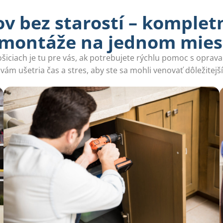
v bez starostí – komplet
 montáže na jednom miest
šiciach je tu pre vás, ak potrebujete rýchlu pomoc s oprav
vám ušetria čas a stres, aby ste sa mohli venovať dôležitej