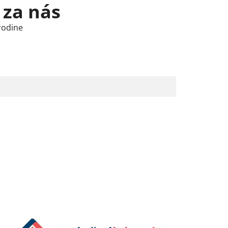
 za nás
rodine