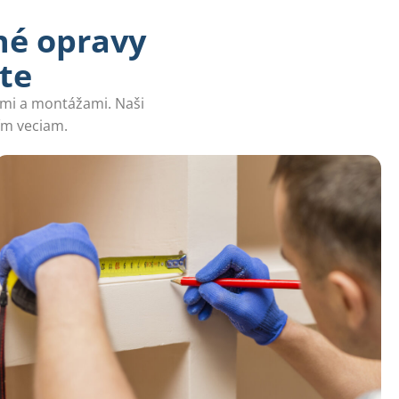
né opravy
e​
ami a montážami. Naši
ším veciam.