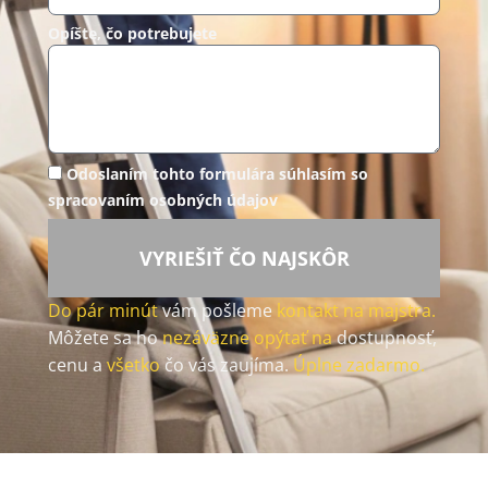
Opíšte, čo potrebujete
Odoslaním tohto formulára súhlasím so
spracovaním osobných údajov
VYRIEŠIŤ ČO NAJSKÔR
Do pár minút
vám pošleme
kontakt na majstra.
Môžete sa ho
nezáväzne opýtať na
dostupnosť,
cenu a
všetko
čo vás zaujíma.
Úplne zadarmo.