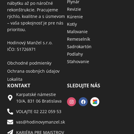
Plynár
nábytku až po náročné
Revizie
rekonštrukcie. Pracujeme
rýchlo, kvalitne a s úsmevom
Kúrenie
– vaša spokojnosť je pre nás
Kotly
prioritou.
Maľovanie
Remeselník
Hodinový Manžel s.r.o.
Sadrokartón
IČO: 51726971
Podlahy
Sťahovanie
Obchodné podmienky
Ochrana osobných údajov
Lokalita
KONTAKT
SLEDUJTE NÁS
Karpatské námestie
10/A, 831 06 Bratislava
VOLAJTE 02 222 059 53​
vas@hodinovymanzel.sk​
KARIÉRA PRE MAJSTROV​