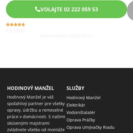
VOLAJTE 02 222 059 53
4,9 (960)
Hodnotenia zákazníkov
HODINOVÝ MANŽEL
SLUŽBY
Hodinový Manžel je váš
Hodinový Manžel
spoľahlivý partner pre všetky
Elektrikár
opravy, údržbu a remeselné
Vodoinštalatér
práce v domácnosti. S našimi
Oprava Práčky
skúsenými majstrami
Oprava Umývačky Riadu
zvládnete všetko od montáže