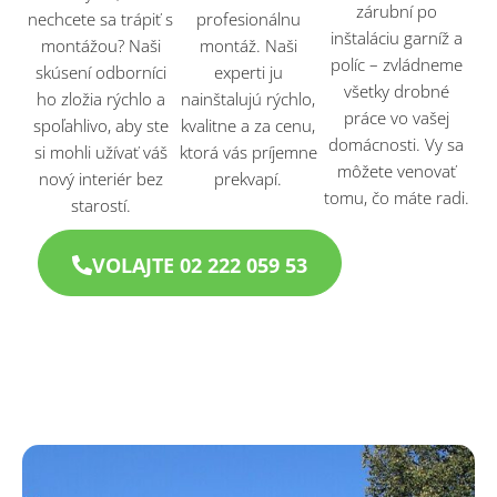
zárubní po
nechcete sa trápiť s
profesionálnu
inštaláciu garníž a
montážou? Naši
montáž. Naši
políc – zvládneme
skúsení odborníci
experti ju
všetky drobné
ho zložia rýchlo a
nainštalujú rýchlo,
práce vo vašej
spoľahlivo, aby ste
kvalitne a za cenu,
domácnosti. Vy sa
si mohli užívať váš
ktorá vás príjemne
môžete venovať
nový interiér bez
prekvapí.
tomu, čo máte radi.
starostí.
VOLAJTE 02 222 059 53