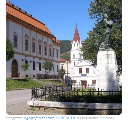
Fotografia:
Ing.Mgr.Jozef Kotulič
,
CC BY-SA 3.0
, cez Wikimedia Commons