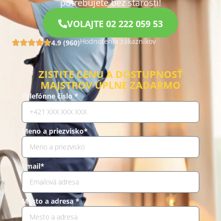
potrebujete bez starostí!
VOLAJTE 02 222 059 53
Hodnotenia zákazníkov
4.9 (960)
ZISTITE CENU A DOSTUPNOSŤ
MAJSTROV ÚPLNE ZADARMO
Telefónne číslo *
Meno a priezvisko*
Email*
Mesto a adresa *