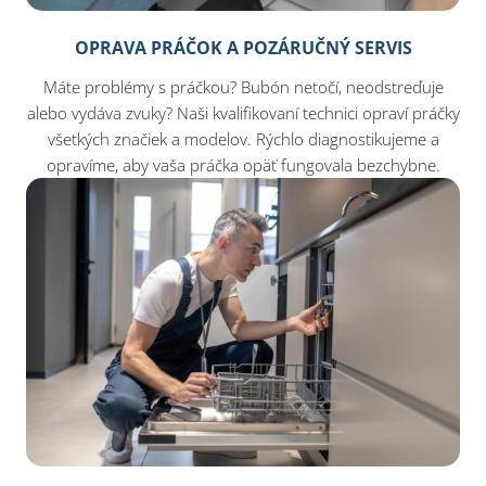
OPRAVA PRÁČOK A POZÁRUČNÝ SERVIS
Máte problémy s práčkou? Bubón netočí, neodstreďuje
alebo vydáva zvuky? Naši kvalifikovaní technici opraví práčky
všetkých značiek a modelov. Rýchlo diagnostikujeme a
opravíme, aby vaša práčka opäť fungovala bezchybne.