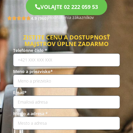
VOLAJTE 02 222 059 53
Hodnotenia zákazníkov
4.9 (960)
ZISTITE CENU A DOSTUPNOSŤ
MAJSTROV ÚPLNE ZADARMO
Telefónne číslo *
Meno a priezvisko*
Email*
Mesto a adresa *