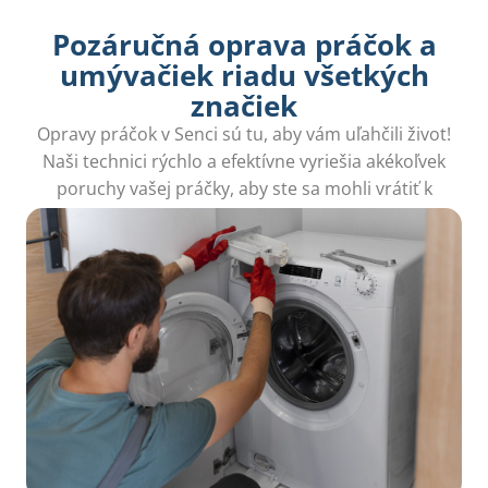
Pozáručná oprava práčok a
umývačiek riadu všetkých
značiek
Opravy práčok v Senci sú tu, aby vám uľahčili život!
Naši technici rýchlo a efektívne vyriešia akékoľvek
poruchy vašej práčky, aby ste sa mohli vrátiť k
bezstarostnému praniu. Zavolajte nám!