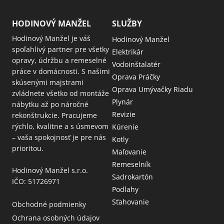
HODINOVÝ MANŽEL
SLUŽBY
Hodinový Manžel je váš
Hodinový Manžel
spoľahlivý partner pre všetky
Elektrikár
opravy, údržbu a remeselné
Vodoinštalatér
práce v domácnosti. S našimi
Oprava Práčky
skúsenými majstrami
Oprava Umývačky Riadu
zvládnete všetko od montáže
Plynár
nábytku až po náročné
Revizie
rekonštrukcie. Pracujeme
rýchlo, kvalitne a s úsmevom
Kúrenie
– vaša spokojnosť je pre nás
Kotly
prioritou.
Maľovanie
Remeselník
Hodinový Manžel s.r.o.
Sadrokartón
IČO: 51726971
Podlahy
Sťahovanie
Obchodné podmienky
Ochrana osobných údajov