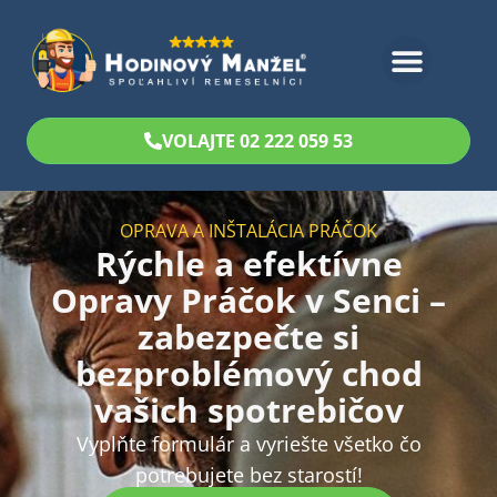
Bezplatný odhad
VOLAJTE 02 222 059 53
OPRAVA A INŠTALÁCIA PRÁČOK
Rýchle a efektívne
Opravy Práčok v Senci –
zabezpečte si
bezproblémový chod
vašich spotrebičov
Vyplňte formulár a vyriešte všetko čo
potrebujete bez starostí!