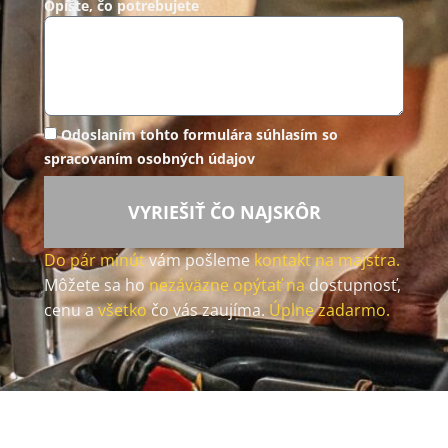
Opíšte, čo potrebujete
Odoslaním tohto formulára súhlasím so
spracovaním osobných údajov
VYRIEŠIŤ ČO NAJSKÔR
Do pár minút
vám pošleme
kontakt na majstra.
Môžete sa ho
nezáväzne opýtať na
dostupnosť,
cenu a
všetko
čo vás zaujíma.
Úplne zadarmo.