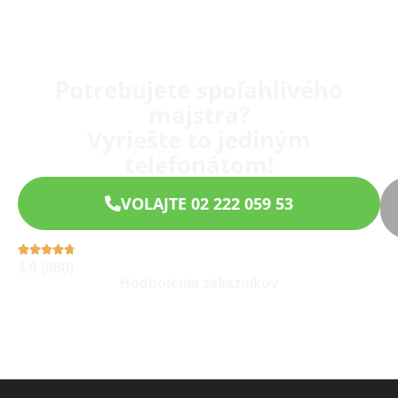
Potrebujete spoľahlivého
majstra?
Vyriešte to jediným
telefonátom!
VOLAJTE 02 222 059 53
4,9 (960)
Hodnotenia zákazníkov