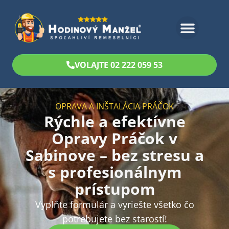
Bezplatný odhad
VOLAJTE 02 222 059 53
OPRAVA A INŠTALÁCIA PRÁČOK
Rýchle a efektívne
Opravy Práčok v
Sabinove – bez stresu a
s profesionálnym
prístupom
Vyplňte formulár a vyriešte všetko čo
potrebujete bez starostí!