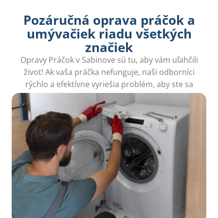
Pozáručná oprava práčok a
umývačiek riadu všetkých
značiek
Opravy Práčok v Sabinove sú tu, aby vám uľahčili
život! Ak vaša práčka nefunguje, naši odborníci
rýchlo a efektívne vyriešia problém, aby ste sa
mohli vrátiť k bezstarostnému praniu.