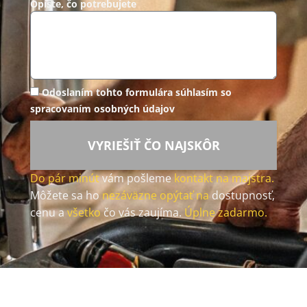
Opíšte, čo potrebujete
Odoslaním tohto formulára súhlasím so
spracovaním osobných údajov
VYRIEŠIŤ ČO NAJSKÔR
Do pár minút
vám pošleme
kontakt na majstra.
Môžete sa ho
nezáväzne opýtať na
dostupnosť,
cenu a
všetko
čo vás zaujíma.
Úplne zadarmo.