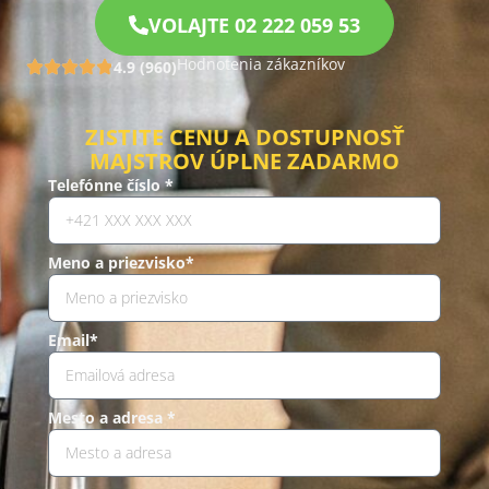
VOLAJTE 02 222 059 53
Hodnotenia zákazníkov
4.9 (960)
ZISTITE CENU A DOSTUPNOSŤ
MAJSTROV ÚPLNE ZADARMO
Telefónne číslo *
Meno a priezvisko*
Email*
Mesto a adresa *