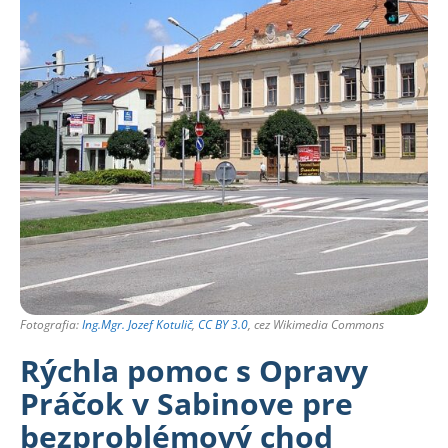
Fotografia:
Ing.Mgr. Jozef Kotulič
,
CC BY 3.0
, cez Wikimedia Commons
Rýchla pomoc s Opravy
Práčok v Sabinove pre
bezproblémový chod