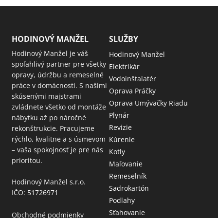
HODINOVÝ MANŽEL
SLUŽBY
Hodinový Manžel je váš
Hodinový Manžel
spoľahlivý partner pre všetky
Elektrikár
opravy, údržbu a remeselné
Vodoinštalatér
práce v domácnosti. S našimi
Oprava Práčky
skúsenými majstrami
Oprava Umývačky Riadu
zvládnete všetko od montáže
Plynár
nábytku až po náročné
Revizie
rekonštrukcie. Pracujeme
rýchlo, kvalitne a s úsmevom
Kúrenie
– vaša spokojnosť je pre nás
Kotly
prioritou.
Maľovanie
Remeselník
Hodinový Manžel s.r.o.
Sadrokartón
IČO: 51726971
Podlahy
Sťahovanie
Obchodné podmienky