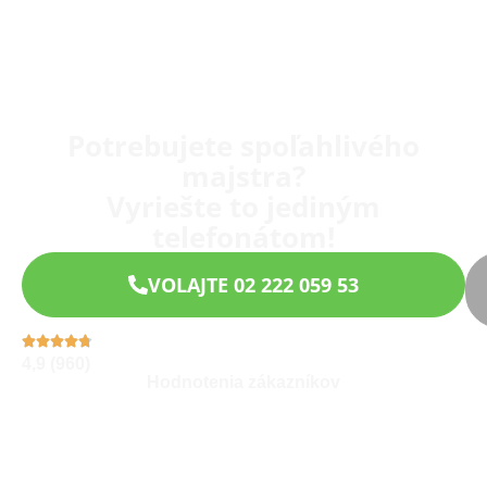
Potrebujete spoľahlivého
majstra?
Vyriešte to jediným
telefonátom!
VOLAJTE 02 222 059 53
4,9 (960)
Hodnotenia zákazníkov