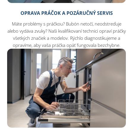
OPRAVA PRÁČOK A POZÁRUČNÝ SERVIS
Máte problémy s práčkou? Bubón netočí, neodstreďuje
alebo vydáva zvuky? Naši kvalifikovaní technici opraví práčky
všetkých značiek a modelov. Rýchlo diagnostikujeme a
opravíme, aby vaša práčka opäť fungovala bezchybne.