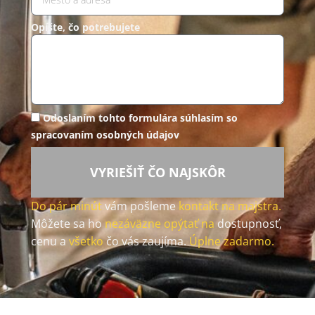
Opíšte, čo potrebujete
Odoslaním tohto formulára súhlasím so
spracovaním osobných údajov
VYRIEŠIŤ ČO NAJSKÔR
Do pár minút
vám pošleme
kontakt na majstra.
Môžete sa ho
nezáväzne opýtať na
dostupnosť,
cenu a
všetko
čo vás zaujíma.
Úplne zadarmo.