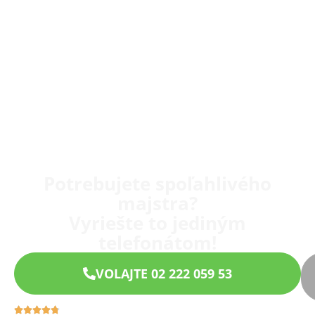
Potrebujete spoľahlivého
majstra?
Vyriešte to jediným
telefonátom!
VOLAJTE 02 222 059 53