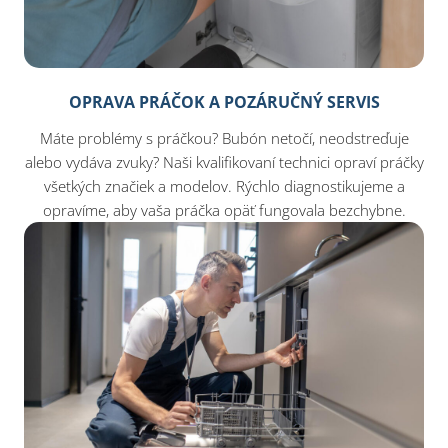
OPRAVA PRÁČOK A POZÁRUČNÝ SERVIS
Máte problémy s práčkou? Bubón netočí, neodstreďuje
alebo vydáva zvuky? Naši kvalifikovaní technici opraví práčky
všetkých značiek a modelov. Rýchlo diagnostikujeme a
opravíme, aby vaša práčka opäť fungovala bezchybne.