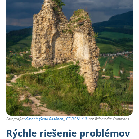
Fotografia:
Ximonic (Simo Räsänen)
,
CC BY-SA 4.0
, cez Wikimedia Commons
Rýchle riešenie problémov