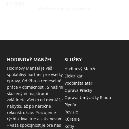
4,9 (960)
Hodnotenia zákazníkov
HODINOVÝ MANŽEL
SLUŽBY
Hodinový Manžel je váš
Hodinový Manžel
spoľahlivý partner pre všetky
Elektrikár
opravy, údržbu a remeselné
Vodoinštalatér
práce v domácnosti. S našimi
Oprava Práčky
skúsenými majstrami
Oprava Umývačky Riadu
zvládnete všetko od montáže
Plynár
nábytku až po náročné
Revizie
rekonštrukcie. Pracujeme
rýchlo, kvalitne a s úsmevom
Kúrenie
– vaša spokojnosť je pre nás
Kotly