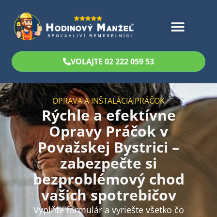
Bezplatný odhad
VOLAJTE 02 222 059 53
OPRAVA A INŠTALÁCIA PRÁČOK
Rýchle a efektívne
Opravy Práčok v
Považskej Bystrici –
zabezpečte si
bezproblémový chod
vašich spotrebičov
Vyplňte formulár a vyriešte všetko čo