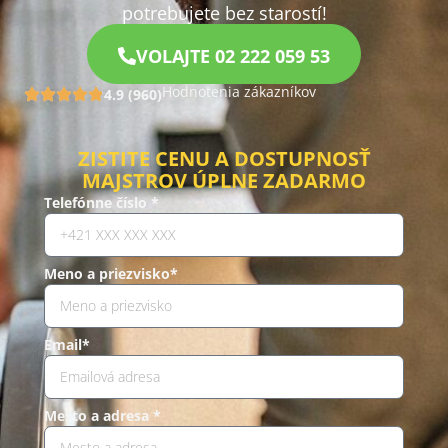
potrebujete bez starostí!
VOLAJTE 02 222 059 53
Hodnotenia zákazníkov
4.9 (960)
ZISTITE CENU A DOSTUPNOSŤ
MAJSTROV ÚPLNE ZADARMO
Telefónne číslo *
Meno a priezvisko*
Email*
Mesto a adresa *