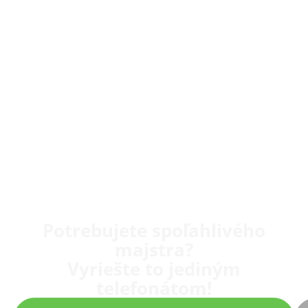
Potrebujete spoľahlivého
majstra?
Vyriešte to jediným
telefonátom!