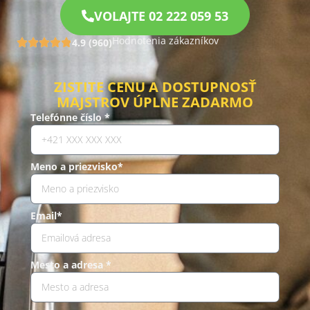
VOLAJTE 02 222 059 53
Hodnotenia zákazníkov
4.9 (960)
ZISTITE CENU A DOSTUPNOSŤ
MAJSTROV ÚPLNE ZADARMO
Telefónne číslo *
Meno a priezvisko*
Email*
Mesto a adresa *