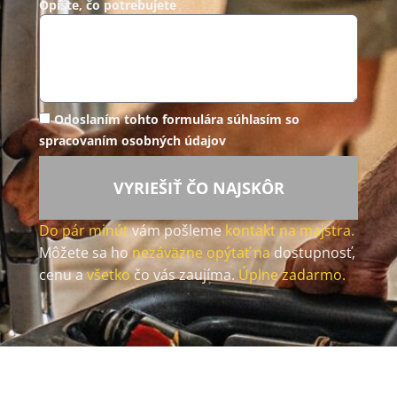
Opíšte, čo potrebujete
Odoslaním tohto formulára súhlasím so
spracovaním osobných údajov
VYRIEŠIŤ ČO NAJSKÔR
Do pár minút
vám pošleme
kontakt na majstra.
Môžete sa ho
nezáväzne opýtať na
dostupnosť,
cenu a
všetko
čo vás zaujíma.
Úplne zadarmo.