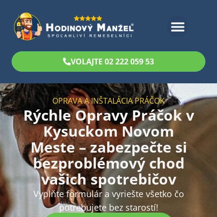
Bezplatný odhad
VOLAJTE 02 222 059 53
OPRAVA A INŠTALÁCIA PRÁČOK
Rýchle Opravy Práčok v
Kysuckom Novom
Meste – zabezpečte si
bezproblémový chod
vašich spotrebičov
Vyplňte formulár a vyriešte všetko čo
potrebujete bez starostí!