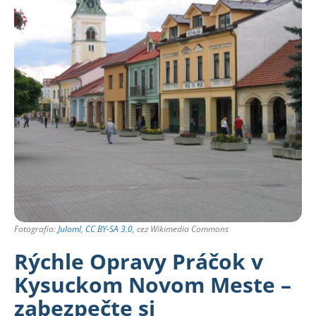
Fotografia:
Juloml
,
CC BY-SA 3.0
, cez Wikimedia Commons
Rýchle Opravy Práčok v
Kysuckom Novom Meste –
zabezpečte si