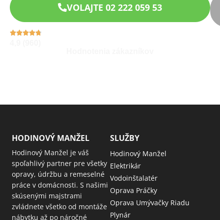
VOLAJTE 02 222 059 53
4,9 (960)
Hodnotenia zákazníkov
HODINOVÝ MANŽEL
SLUŽBY
Hodinový Manžel je váš
Hodinový Manžel
spoľahlivý partner pre všetky
Elektrikár
opravy, údržbu a remeselné
Vodoinštalatér
práce v domácnosti. S našimi
Oprava Práčky
skúsenými majstrami
Oprava Umývačky Riadu
zvládnete všetko od montáže
Plynár
nábytku až po náročné