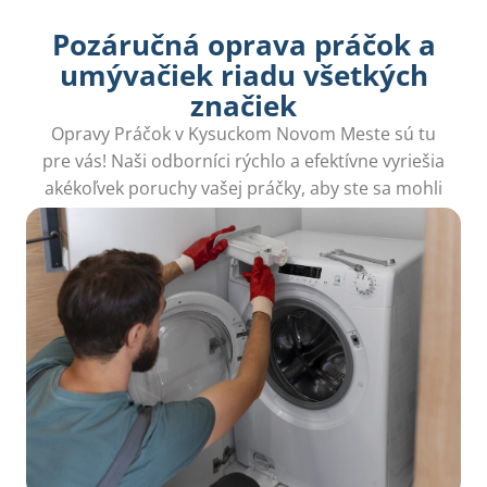
Pozáručná oprava práčok a
umývačiek riadu všetkých
značiek
Opravy Práčok v Kysuckom Novom Meste sú tu
pre vás! Naši odborníci rýchlo a efektívne vyriešia
akékoľvek poruchy vašej práčky, aby ste sa mohli
venovať dôležitejším veciam vo vašej domácnosti.