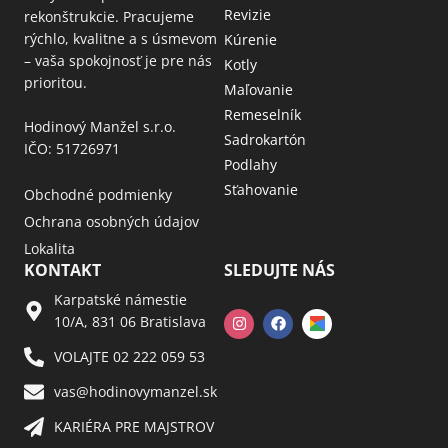
Revizie
rekonštrukcie. Pracujeme
rýchlo, kvalitne a s úsmevom
Kúrenie
– vaša spokojnosť je pre nás
Kotly
prioritou.
Maľovanie
Remeselník
Hodinový Manžel s.r.o.
Sadrokartón
IČO: 51726971
Podlahy
Sťahovanie
Obchodné podmienky
Ochrana osobných údajov
Lokalita
KONTAKT
SLEDUJTE NÁS
Karpatské námestie
10/A, 831 06 Bratislava
VOLAJTE 02 222 059 53​
vas@hodinovymanzel.sk​
KARIÉRA PRE MAJSTROV​