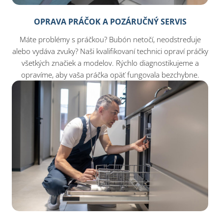
OPRAVA PRÁČOK A POZÁRUČNÝ SERVIS
Máte problémy s práčkou? Bubón netočí, neodstreďuje
alebo vydáva zvuky? Naši kvalifikovaní technici opraví práčky
všetkých značiek a modelov. Rýchlo diagnostikujeme a
opravíme, aby vaša práčka opäť fungovala bezchybne.