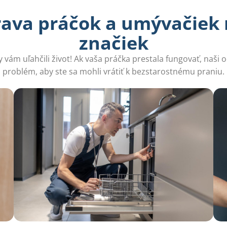
ava práčok a umývačiek 
značiek
vám uľahčili život! Ak vaša práčka prestala fungovať, naši o
problém, aby ste sa mohli vrátiť k bezstarostnému praniu.