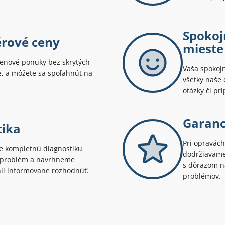
Spokoj
érové ceny
mieste
enové ponuky bez skrytých
Vaša spokojn
te, a môžete sa spoľahnúť na
všetky naše 
otázky či pr
Garanci
tika
Pri opravách
 kompletnú diagnostiku
dodržiavame 
ý problém a navrhneme
s dôrazom na
hli informovane rozhodnúť.
problémov.