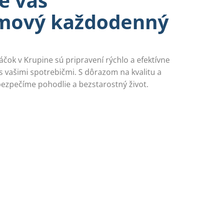
e váš
mový každodenný
čok v Krupine sú pripravení rýchlo a efektívne
s vašimi spotrebičmi. S dôrazom na kvalitu a
ezpečíme pohodlie a bezstarostný život.