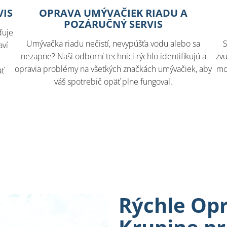
VIS
OPRAVA UMÝVAČIEK RIADU A
POZÁRUČNÝ SERVIS
ďuje
Umývačka riadu nečistí, nevypúšťa vodu alebo sa
S
aví
nezapne? Naši odborní technici rýchlo identifikujú a
zvu
opravia problémy na všetkých značkách umývačiek, aby
mo
äť
váš spotrebič opäť plne fungoval.
Rýchle Opr