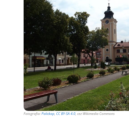
Fotografia:
Palickap
,
CC BY-SA 4.0
, cez Wikimedia Commons