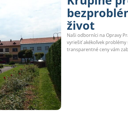
Krupine pr
bezproblé
život
Naši odborníci na Opravy Prá
vyriešiť akékoľvek problémy 
transparentné ceny vám zab