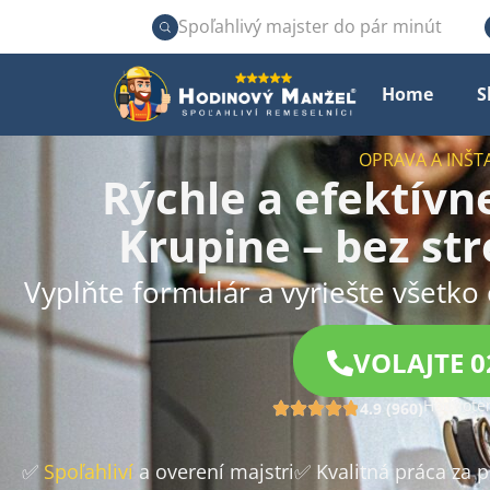
Spoľahlivý majster do pár minút
Home
S
OPRAVA A INŠT
Rýchle a efektívn
Krupine – bez st
Vyplňte formulár a vyriešte všetko 
VOLAJTE 0
Hodnoten
4.9 (960)
✅
Spoľahliví
a overení majstri
✅ Kvalitná práca za 