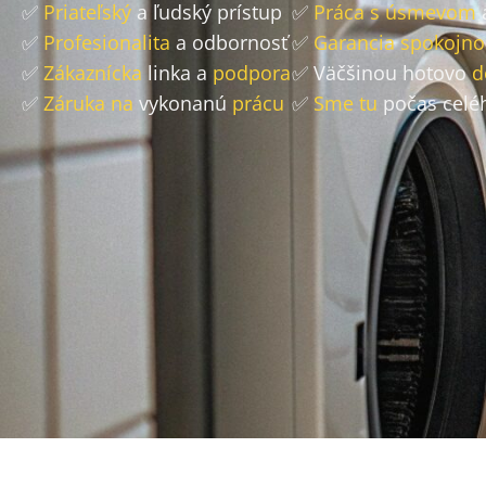
✅
Priateľský
a ľudský prístup
✅
Práca s úsmevom
✅
Profesionalita
a odbornosť
✅
Garancia spokojno
✅
Zákaznícka
linka a
podpora
✅ Väčšinou hotovo
d
✅
Záruka na
vykonanú
prácu
✅
Sme tu
počas celé