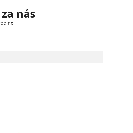
 za nás
rodine