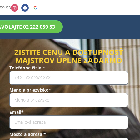
59 53
VOLAJTE 02 222 059 53
ZISTITE CENU A DOSTUPNOSŤ
MAJSTROV ÚPLNE ZADARMO
Telefónne číslo *
Meno a priezvisko*
Email*
Mesto a adresa *