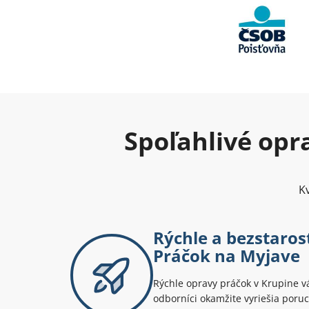
Spoľahlivé opr
Kv
Rýchle a bezstaro
Práčok na Myjave
Rýchle opravy práčok v Krupine vá
odborníci okamžite vyriešia poruc