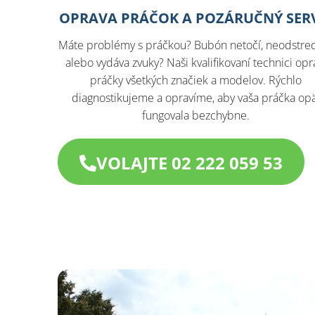
OPRAVA PRÁČOK A POZÁRUČNÝ SER
Máte problémy s práčkou? Bubón netočí, neodstre
alebo vydáva zvuky? Naši kvalifikovaní technici opr
práčky všetkých značiek a modelov. Rýchlo
diagnostikujeme a opravíme, aby vaša práčka op
fungovala bezchybne.
VOLAJTE 02 222 059 53