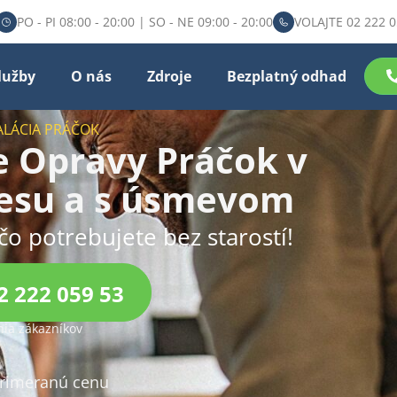
PO - PI 08:00 - 20:00 | SO - NE 09:00 - 20:00
VOLAJTE 02 222 0
lužby
O nás
Zdroje
Bezplatný odhad
ALÁCIA PRÁČOK
e Opravy Práčok v
resu a s úsmevom
čo potrebujete bez starostí!
2 222 059 53
ia zákazníkov
primeranú cenu