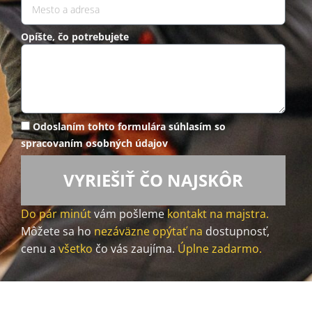
Opíšte, čo potrebujete
Odoslaním tohto formulára súhlasím so
spracovaním osobných údajov
VYRIEŠIŤ ČO NAJSKÔR
Do pár minút
vám pošleme
kontakt na majstra.
Môžete sa ho
nezáväzne opýtať na
dostupnosť,
cenu a
všetko
čo vás zaujíma.
Úplne zadarmo.