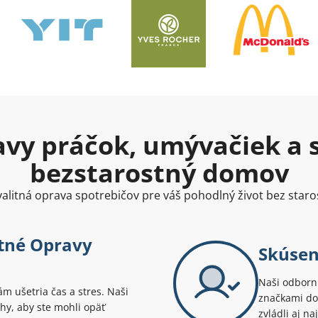
avy práčok, umývačiek a s
bezstarostný domov
alitná oprava spotrebičov pre váš pohodlný život bez staro
stné Opravy
Skúsení
Naši odborní
m ušetria čas a stres. Naši
značkami dom
hy, aby ste mohli opäť
zvládli aj na