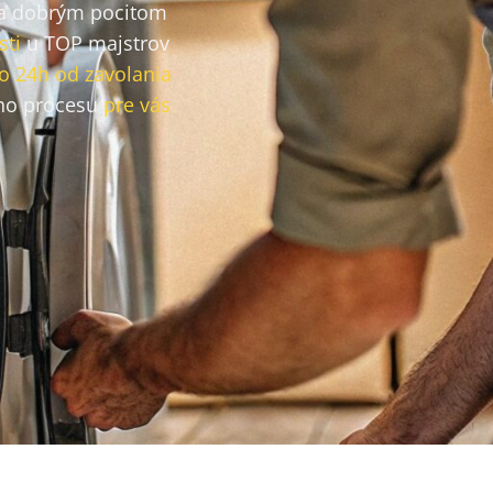
a dobrým pocitom
sti
u TOP majstrov
o 24h od zavolania
ho procesu
pre vás