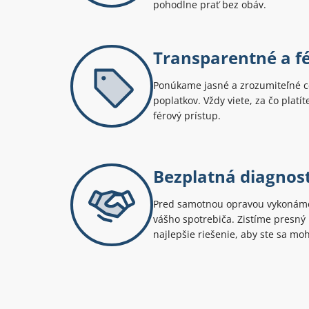
pohodlne prať bez obáv.
Transparentné a f
Ponúkame jasné a zrozumiteľné c
poplatkov. Vždy viete, za čo platí
férový prístup.
Bezplatná diagnos
Pred samotnou opravou vykonáme
vášho spotrebiča. Zistíme presn
najlepšie riešenie, aby ste sa mo