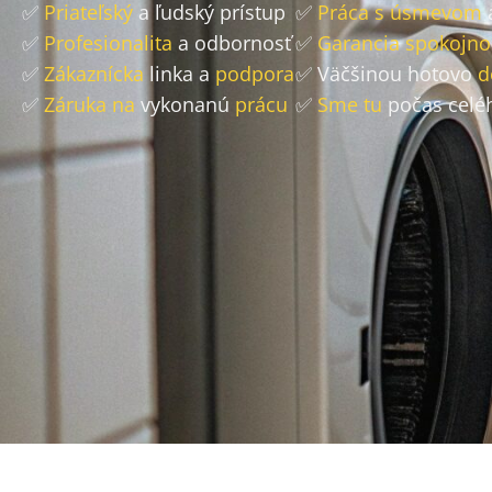
✅
Priateľský
a ľudský prístup
✅
Práca s úsmevom
✅
Profesionalita
a odbornosť
✅
Garancia spokojno
✅
Zákaznícka
linka a
podpora
✅ Väčšinou hotovo
d
✅
Záruka na
vykonanú
prácu
✅
Sme tu
počas celé