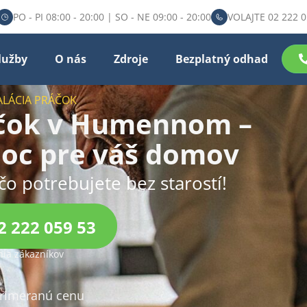
PO - PI 08:00 - 20:00 | SO - NE 09:00 - 20:00
VOLAJTE 02 222 0
lužby
O nás
Zdroje
Bezplatný odhad
ALÁCIA PRÁČOK
áčok v Humennom –
oc pre váš domov
čo potrebujete bez starostí!
2 222 059 53
ia zákazníkov
primeranú cenu