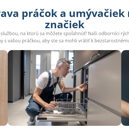
ava práčok a umývačiek 
značiek
užbou, na ktorú sa môžete spoľahnúť! Naši odborníci rýchlo
 s vašou práčkou, aby ste sa mohli vrátiť k bezstarostném