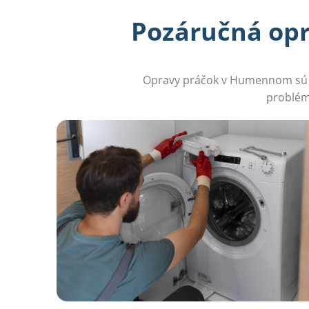
Pozáručná opr
Opravy práčok v Humennom sú sl
problémy