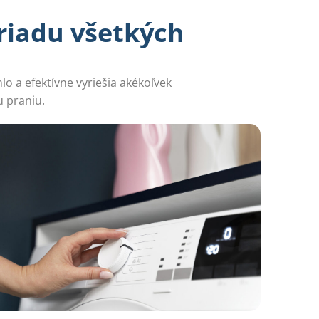
riadu všetkých
 a efektívne vyriešia akékoľvek
u praniu.