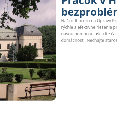
Práčok v 
bezprobl
Naši odborníci na Opravy P
rýchle a efektívne riešenia 
našou pomocou ušetríte čas
domácnosti. Nechajte staros