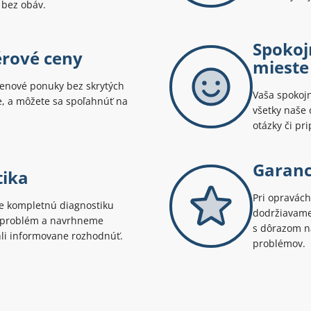
 bez obáv.
Spokoj
érové ceny
mieste
enové ponuky bez skrytých
Vaša spokojn
te, a môžete sa spoľahnúť na
všetky naše 
otázky či pr
Garanci
tika
Pri opravách
 kompletnú diagnostiku
dodržiavame 
ý problém a navrhneme
s dôrazom na
hli informovane rozhodnúť.
problémov.