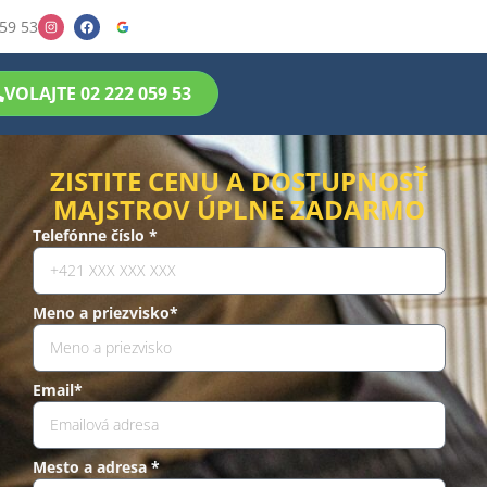
59 53
VOLAJTE 02 222 059 53
ZISTITE CENU A DOSTUPNOSŤ
MAJSTROV ÚPLNE ZADARMO
Telefónne číslo *
Meno a priezvisko*
Email*
Mesto a adresa *