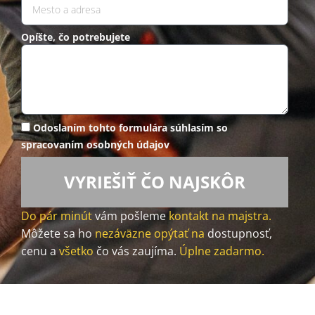
Opíšte, čo potrebujete
Odoslaním tohto formulára súhlasím so
spracovaním osobných údajov
VYRIEŠIŤ ČO NAJSKÔR
Do pár minút
vám pošleme
kontakt na majstra.
Môžete sa ho
nezáväzne opýtať na
dostupnosť,
cenu a
všetko
čo vás zaujíma.
Úplne zadarmo.