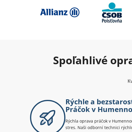
Spoľahlivé opr
Kv
Rýchle a bezstaro
Práčok v Humenn
Rýchla oprava práčok v Humennom
stres. Naši odborní technici rýchl