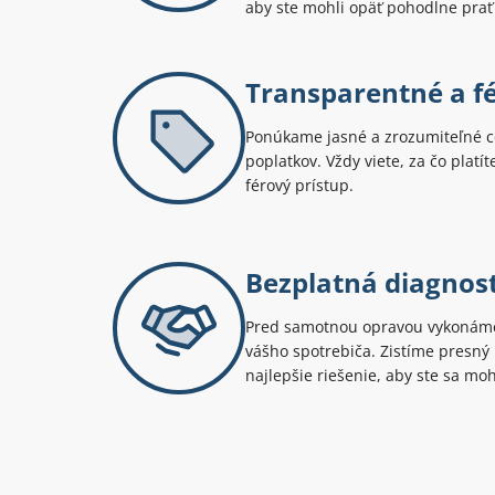
aby ste mohli opäť pohodlne prať
Transparentné a f
Ponúkame jasné a zrozumiteľné c
poplatkov. Vždy viete, za čo platí
férový prístup.
Bezplatná diagnos
Pred samotnou opravou vykonáme
vášho spotrebiča. Zistíme presn
najlepšie riešenie, aby ste sa mo