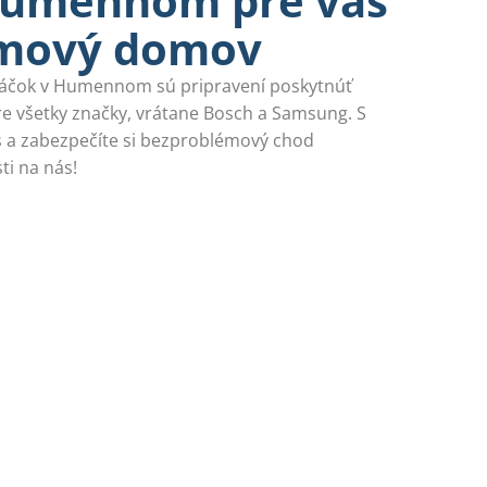
Humennom pre váš
émový domov
ráčok v Humennom sú pripravení poskytnúť
pre všetky značky, vrátane Bosch a Samsung. S
 a zabezpečíte si bezproblémový chod
ti na nás!