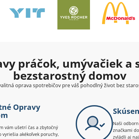
avy práčok, umývačiek a s
bezstarostný domov
alitná oprava spotrebičov pre váš pohodlný život bez staro
stné Opravy
Skúsení
om
Naši odborní
 vám ušetrí čas a zbytočný
značkami dom
o vyriešia akékoľvek poruchy,
zvládli aj na