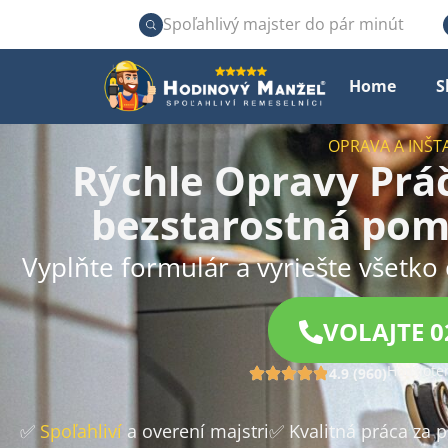
Spoľahlivý majster do pár minút
Home
S
OPRAVA A INŠT
Rýchle Opravy Pr
bezstarostná pom
Vyplňte formulár a vyriešte všetko 
VOLAJTE 0
Hodnoten
4.9 (960)
✅
Spoľahliví
a overení majstri
✅ Kvalitná práca za 