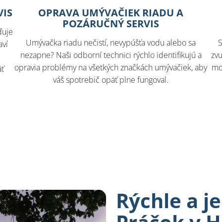
VIS
OPRAVA UMÝVAČIEK RIADU A
POZÁRUČNÝ SERVIS
ďuje
Umývačka riadu nečistí, nevypúšťa vodu alebo sa
S
aví
nezapne? Naši odborní technici rýchlo identifikujú a
zvu
opravia problémy na všetkých značkách umývačiek, aby
mo
äť
váš spotrebič opäť plne fungoval.
Rýchle a 