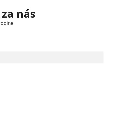
 za nás
rodine