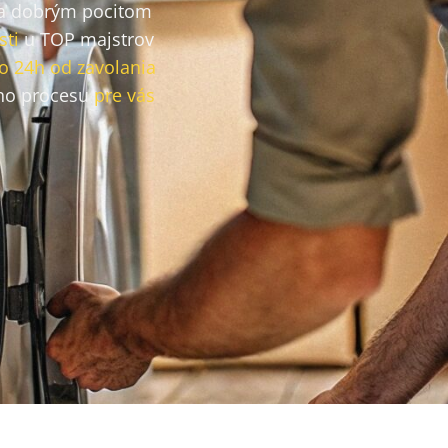
a dobrým pocitom
sti
u TOP majstrov
o 24h od zavolania
ho procesu
pre vás