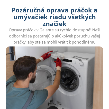
Pozáručná oprava práčok a
umývačiek riadu všetkých
značiek
Opravy práčok v Galante sú rýchlo dostupné! Naši
odborníci sa postarajú o akúkoľvek poruchu vašej
práčky, aby ste sa mohli vrátiť k pohodlnému
praniu bez stresu. Zavolajte nám ešte dnes!