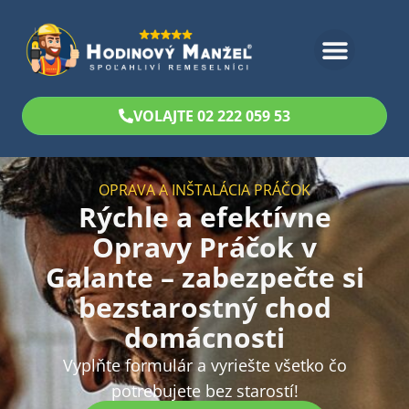
Bezplatný odhad
VOLAJTE 02 222 059 53
OPRAVA A INŠTALÁCIA PRÁČOK
Rýchle a efektívne
Opravy Práčok v
Galante – zabezpečte si
bezstarostný chod
domácnosti
Vyplňte formulár a vyriešte všetko čo
potrebujete bez starostí!