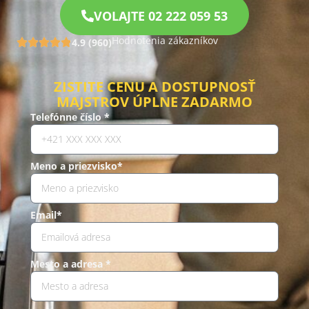
VOLAJTE 02 222 059 53
Hodnotenia zákazníkov
4.9 (960)
ZISTITE CENU A DOSTUPNOSŤ
MAJSTROV ÚPLNE ZADARMO
Telefónne číslo *
Meno a priezvisko*
Email*
Mesto a adresa *