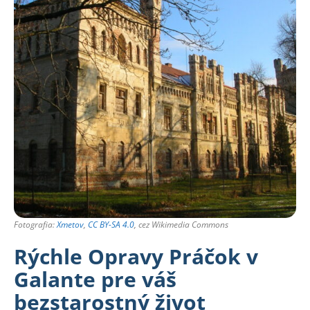
Fotografia:
Xmetov
,
CC BY-SA 4.0
, cez Wikimedia Commons
Rýchle Opravy Práčok v
Galante pre váš
bezstarostný život