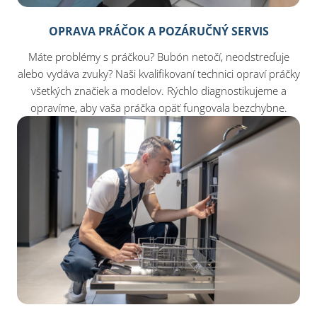
OPRAVA PRÁČOK A POZÁRUČNÝ SERVIS
Máte problémy s práčkou? Bubón netočí, neodstreďuje
alebo vydáva zvuky? Naši kvalifikovaní technici opraví práčky
všetkých značiek a modelov. Rýchlo diagnostikujeme a
opravíme, aby vaša práčka opäť fungovala bezchybne.