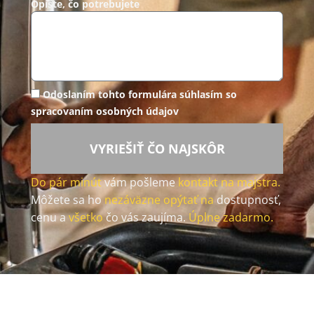
Opíšte, čo potrebujete
Odoslaním tohto formulára súhlasím so
spracovaním osobných údajov
VYRIEŠIŤ ČO NAJSKÔR
Do pár minút
vám pošleme
kontakt na majstra.
Môžete sa ho
nezáväzne opýtať na
dostupnosť,
cenu a
všetko
čo vás zaujíma.
Úplne zadarmo.