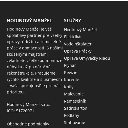
HODINOVÝ MANŽEL
SLUŽBY
Hodinový Manžel je váš
Hodinový Manžel
spoľahlivý partner pre všetky
Elektrikár
opravy, údržbu a remeselné
Vodoinštalatér
práce v domácnosti. S našimi
Oprava Práčky
skúsenými majstrami
Oprava Umývačky Riadu
zvládnete všetko od montáže
Plynár
nábytku až po náročné
Revizie
rekonštrukcie. Pracujeme
rýchlo, kvalitne a s úsmevom
Kúrenie
– vaša spokojnosť je pre nás
Kotly
prioritou.
Maľovanie
Remeselník
Hodinový Manžel s.r.o.
Sadrokartón
IČO: 51726971
Podlahy
Sťahovanie
Obchodné podmienky