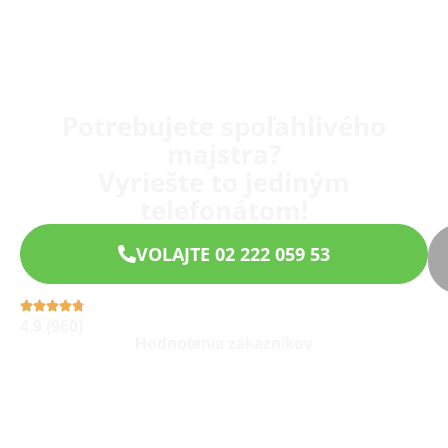
Potrebujete spoľahlivého
majstra?
Vyriešte to jediným
telefonátom!
VOLAJTE 02 222 059 53
4,9 (960)
Hodnotenia zákazníkov