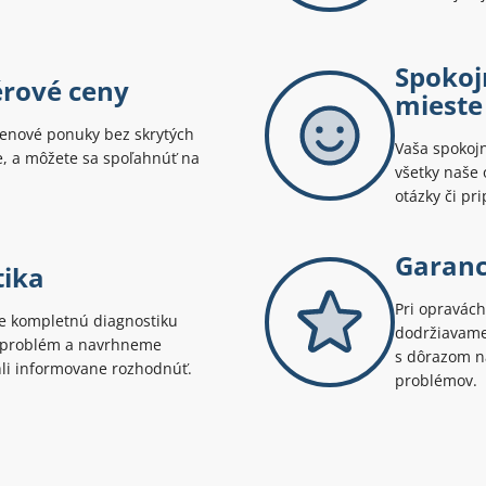
Spokoj
érové ceny
mieste
enové ponuky bez skrytých
Vaša spokojn
te, a môžete sa spoľahnúť na
všetky naše 
otázky či pr
Garanci
tika
Pri opravách
 kompletnú diagnostiku
dodržiavame 
ý problém a navrhneme
s dôrazom na
hli informovane rozhodnúť.
problémov.