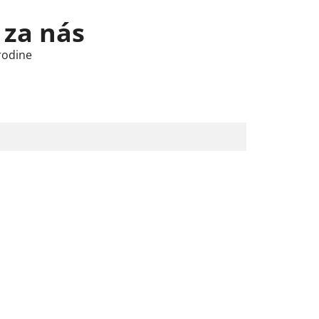
 za nás
rodine