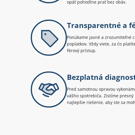
opäť pohodlne prať bez obáv.
Transparentné a f
Ponúkame jasné a zrozumiteľné c
poplatkov. Vždy viete, za čo platí
férový prístup.
Bezplatná diagnos
Pred samotnou opravou vykonáme
vášho spotrebiča. Zistíme presn
najlepšie riešenie, aby ste sa mo