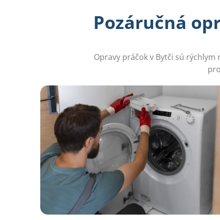
Pozáručná opr
Opravy práčok v Bytči sú rýchlym
pro