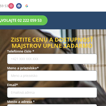
59 53
VOLAJTE 02 222 059 53
ZISTITE CENU A DOSTUPNOSŤ
MAJSTROV ÚPLNE ZADARMO
Telefónne číslo *
Meno a priezvisko*
Email*
Mesto a adresa *