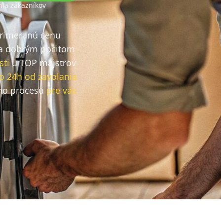
ia zákazníkov
primeranú cenu
a dobrým pocitom
sti
u TOP majstrov
o 24h od zavolania
ho procesu
pre vás