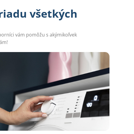
riadu všetkých
dborníci vám pomôžu s akýmikoľvek
nám!