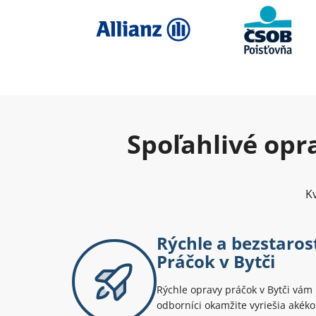
Spoľahlivé opr
Kv
Rýchle a bezstaro
Práčok v Bytči
Rýchle opravy práčok v Bytči vám u
odborníci okamžite vyriešia akéko