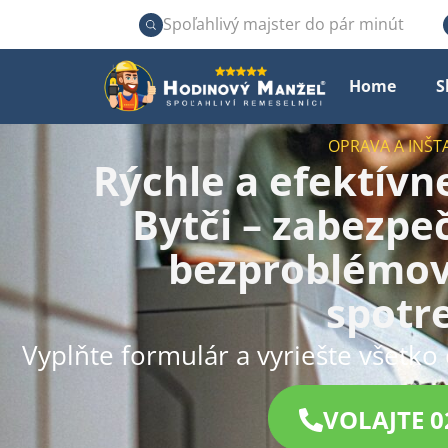
Spoľahlivý majster do pár minút
Home
S
OPRAVA A INŠT
Rýchle a efektívn
Bytči – zabezpeč
bezproblémov
spotr
Vyplňte formulár a vyriešte všetko 
VOLAJTE 0