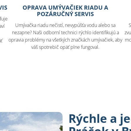
VIS
OPRAVA UMÝVAČIEK RIADU A
POZÁRUČNÝ SERVIS
ďuje
Umývačka riadu nečistí, nevypúšťa vodu alebo sa
S
aví
nezapne? Naši odborní technici rýchlo identifikujú a
zvu
opravia problémy na všetkých značkách umývačiek, aby
mo
äť
váš spotrebič opäť plne fungoval.
Rýchle a 