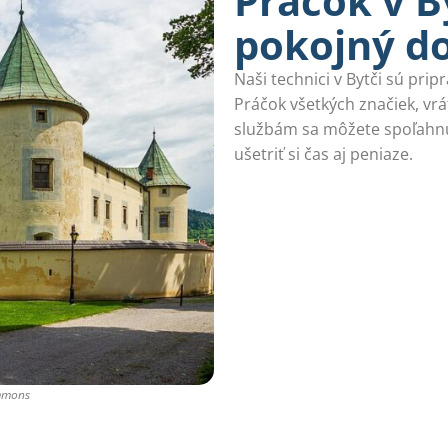
Práčok v B
pokojný d
Naši technici v Bytči sú pri
Práčok všetkých značiek, v
službám sa môžete spoľahnú
ušetriť si čas aj peniaze.
ommons