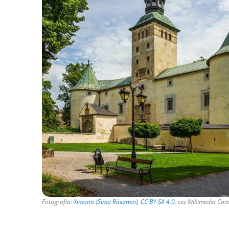
Fotografia:
Ximonic (Simo Räsänen)
,
CC BY-SA 4.0
, cez Wikimedia C