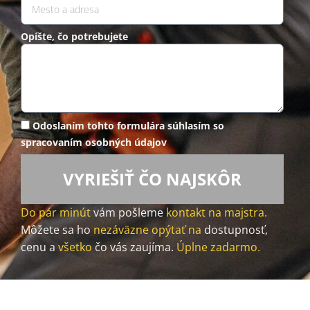
Opíšte, čo potrebujete
Odoslaním tohto formulára súhlasím so
spracovaním osobných údajov
VYRIEŠIŤ ČO NAJSKÔR
Do pár minút
vám pošleme
kontakt na majstra.
Môžete sa ho
nezáväzne opýtať na
dostupnosť,
cenu a
všetko
čo vás zaujíma.
Úplne zadarmo.