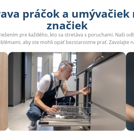
ava práčok a umývačiek 
značiek
 riešením pre každého, kto sa stretáva s poruchami. Naši o
blémami, aby ste mohli opäť bezstarostne prať. Zavolajte 