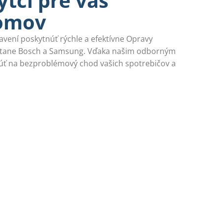
ytči pre váš
omov
pravení poskytnúť rýchle a efektívne Opravy
rátane Bosch a Samsung. Vďaka našim odborným
ť na bezproblémový chod vašich spotrebičov a