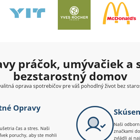
avy práčok, umývačiek a s
bezstarostný domov
alitná oprava spotrebičov pre váš pohodlný život bez staro
stné Opravy
Skúsení
Naši odborní
šetria čas a stres. Naši
značkami dom
ľvek poruchy, aby ste mohli
zvládli aj na