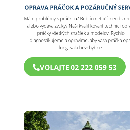
OPRAVA PRÁČOK A POZÁRUČNÝ SER
Máte problémy s práčkou? Bubón netočí, neodstre
alebo vydáva zvuky? Naši kvalifikovaní technici opr
práčky všetkých značiek a modelov. Rýchlo
diagnostikujeme a opravíme, aby vaša práčka op
fungovala bezchybne.
VOLAJTE 02 222 059 53