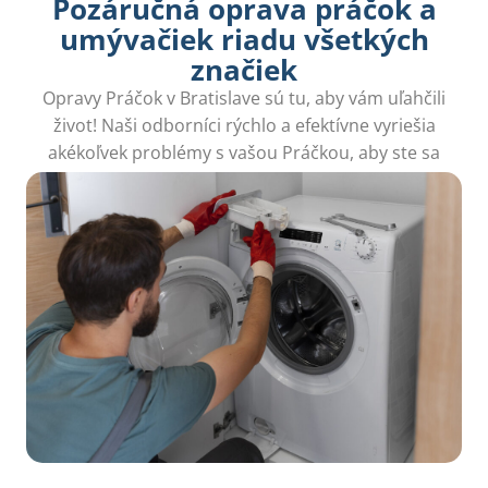
Pozáručná oprava práčok a
umývačiek riadu všetkých
značiek
Opravy Práčok v Bratislave sú tu, aby vám uľahčili
život! Naši odborníci rýchlo a efektívne vyriešia
akékoľvek problémy s vašou Práčkou, aby ste sa
mohli venovať dôležitejším veciam.