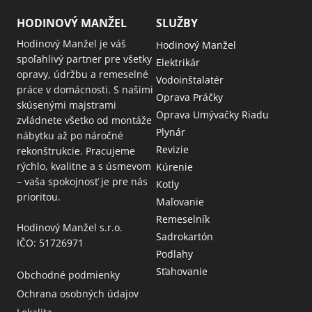
HODINOVÝ MANŽEL
SLUŽBY
Hodinový Manžel je váš
Hodinový Manžel
spoľahlivý partner pre všetky
Elektrikár
opravy, údržbu a remeselné
Vodoinštalatér
práce v domácnosti. S našimi
Oprava Práčky
skúsenými majstrami
Oprava Umývačky Riadu
zvládnete všetko od montáže
Plynár
nábytku až po náročné
Revizie
rekonštrukcie. Pracujeme
rýchlo, kvalitne a s úsmevom
Kúrenie
– vaša spokojnosť je pre nás
Kotly
prioritou.
Maľovanie
Remeselník
Hodinový Manžel s.r.o.
Sadrokartón
IČO: 51726971
Podlahy
Sťahovanie
Obchodné podmienky
Ochrana osobných údajov