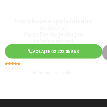
Potrebujete spoľahlivého
majstra?
Vyriešte to jediným
telefonátom!
VOLAJTE 02 222 059 53
4,9 (960)
Hodnotenia zákazníkov