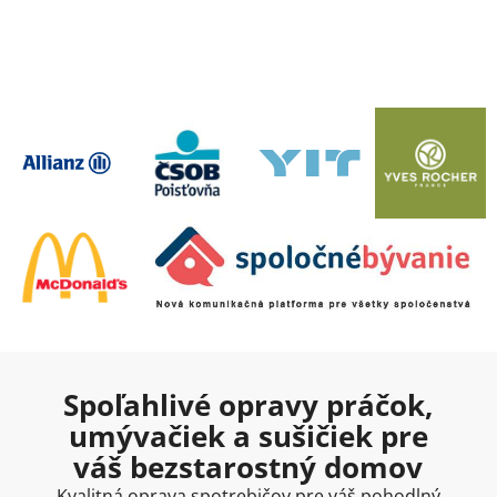
Spoľahlivé opravy práčok,
umývačiek a sušičiek pre
váš bezstarostný domov
Kvalitná oprava spotrebičov pre váš pohodlný