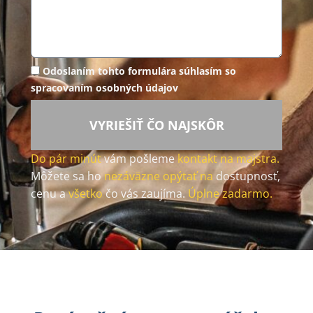
Odoslaním tohto formulára súhlasím so
spracovaním osobných údajov
VYRIEŠIŤ ČO NAJSKÔR
Do pár minút
vám pošleme
kontakt na majstra.
Môžete sa ho
nezáväzne opýtať na
dostupnosť,
cenu a
všetko
čo vás zaujíma.
Úplne zadarmo.