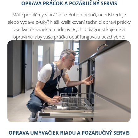
OPRAVA PRÁČOK A POZÁRUČNÝ SERVIS
Máte problémy s práčkou? Bubón netočí, neodstreďuje
alebo vydáva zvuky? Naši kvalifikovaní technici opraví práčky
všetkých značiek a modelov. Rýchlo diagnostikujeme a
opravíme, aby vaša práčka opäť fungovala bezchybne.
OPRAVA UMÝVAČIEK RIADU A POZÁRUČNÝ SERVIS