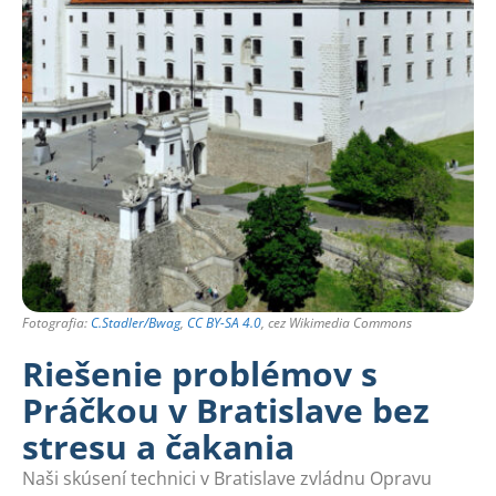
Fotografia:
C.Stadler/Bwag
,
CC BY-SA 4.0
, cez Wikimedia Commons
Riešenie problémov s
Práčkou v Bratislave bez
stresu a čakania
Naši skúsení technici v Bratislave zvládnu Opravu