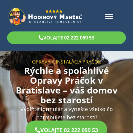
Bezplatný odhad
VOLAJTE 02 222 059 53
OPRAVA A INŠTALÁCIA PRÁČOK
Rýchle a spoľahlivé
Opravy Práčok v
Bratislave – váš domov
bez starostí
Vyplňte formulár a vyriešte všetko čo
potrebujete bez starostí!
VOLAJTE 02 222 059 53