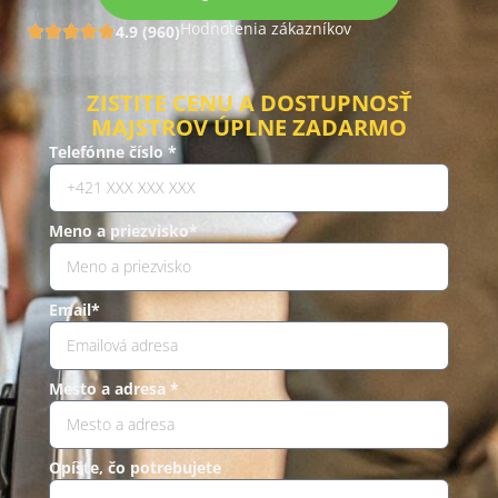
Hodnotenia zákazníkov
4.9 (960)
ZISTITE CENU A DOSTUPNOSŤ
MAJSTROV ÚPLNE ZADARMO
Telefónne číslo *
Meno a priezvisko*
Email*
Mesto a adresa *
Opíšte, čo potrebujete