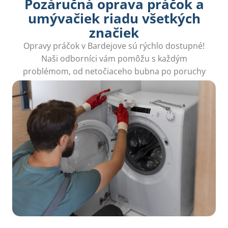
Pozáručná oprava práčok a
umývačiek riadu všetkých
značiek
Opravy práčok v Bardejove sú rýchlo dostupné!
Naši odborníci vám pomôžu s každým
problémom, od netočiaceho bubna po poruchy
odstreďovania. Ušetrite si stres a zavolajte nám!