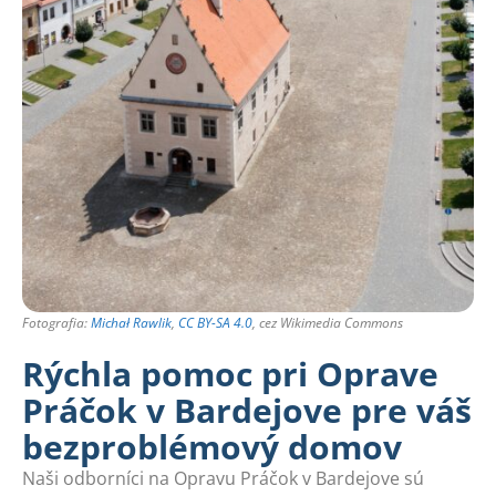
Fotografia:
Michał Rawlik
,
CC BY-SA 4.0
, cez Wikimedia Commons
Rýchla pomoc pri Oprave
Práčok v Bardejove pre váš
bezproblémový domov
Naši odborníci na Opravu Práčok v Bardejove sú