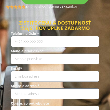
Hodnotenia zákazníkov
4.9 (960)
ZISTITE CENU A DOSTUPNOSŤ
MAJSTROV ÚPLNE ZADARMO
Telefónne číslo *
Meno a priezvisko*
Email*
Mesto a adresa *
Opíšte, čo potrebujete