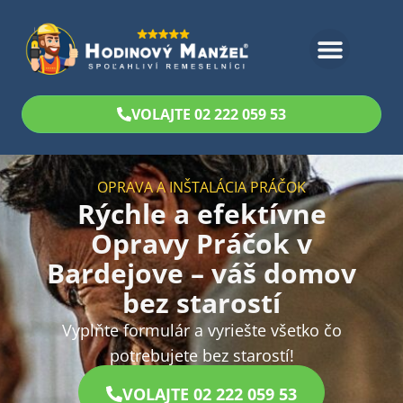
Bezplatný odhad
VOLAJTE 02 222 059 53
OPRAVA A INŠTALÁCIA PRÁČOK
Rýchle a efektívne
Opravy Práčok v
Bardejove – váš domov
bez starostí
Vyplňte formulár a vyriešte všetko čo
potrebujete bez starostí!
VOLAJTE 02 222 059 53