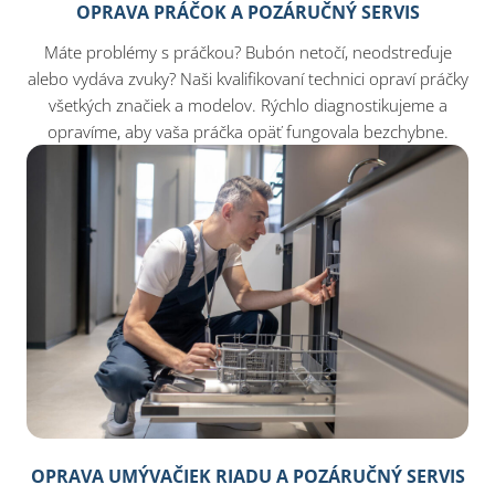
OPRAVA PRÁČOK A POZÁRUČNÝ SERVIS
Máte problémy s práčkou? Bubón netočí, neodstreďuje
alebo vydáva zvuky? Naši kvalifikovaní technici opraví práčky
všetkých značiek a modelov. Rýchlo diagnostikujeme a
opravíme, aby vaša práčka opäť fungovala bezchybne.
OPRAVA UMÝVAČIEK RIADU A POZÁRUČNÝ SERVIS