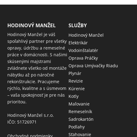
HODINOVÝ MANŽEL
SLUŽBY
Hodinový Manžel je váš
Hodinový Manžel
spoľahlivý partner pre všetky
Elektrikár
opravy, údržbu a remeselné
Vodoinštalatér
práce v domácnosti. S našimi
Oprava Práčky
skúsenými majstrami
Oprava Umývačky Riadu
zvládnete všetko od montáže
Plynár
nábytku až po náročné
Revizie
rekonštrukcie. Pracujeme
rýchlo, kvalitne a s úsmevom
Kúrenie
– vaša spokojnosť je pre nás
Kotly
prioritou.
Maľovanie
Remeselník
Hodinový Manžel s.r.o.
Sadrokartón
IČO: 51726971
Podlahy
Sťahovanie
Obchodné podmienky