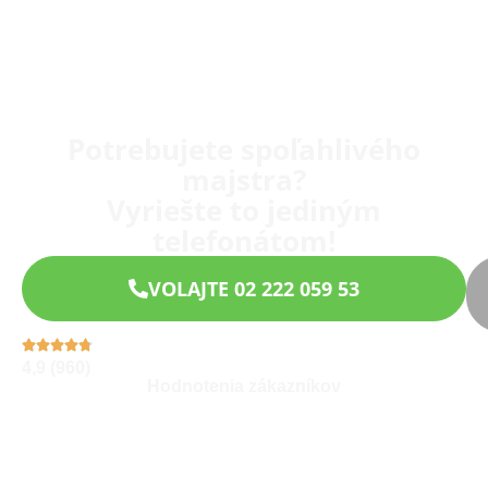
Potrebujete spoľahlivého
majstra?
Vyriešte to jediným
telefonátom!
VOLAJTE 02 222 059 53
4,9 (960)
Hodnotenia zákazníkov