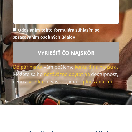
Odoslaním tohto formulára súhlasím so
spracovaním osobných údajov
VYRIEŠIŤ ČO NAJSKÔR
Do pár minút
vám pošleme
kontakt na majstra.
Môžete sa ho
nezáväzne opýtať na
dostupnosť,
cenu a
všetko
čo vás zaujíma.
Úplne zadarmo.