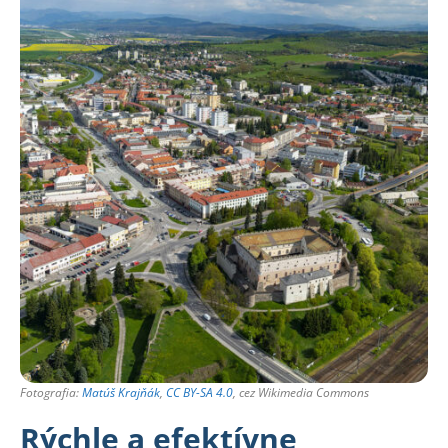
Fotografia:
Matúš Krajňák
,
CC BY-SA 4.0
, cez Wikimedia Commons
Rýchle a efektívne