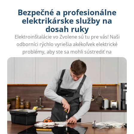
Bezpečné a profesionálne
elektrikárske služby na
dosah ruky
Elektroinštalácie vo Zvolene sú tu pre vás! Naši
odborníci rýchlo vyriešia akékoľvek elektrické
problémy, aby ste sa mohli sústrediť na
dôležitejšie veci. Spoľahnite sa na našu pomoc!