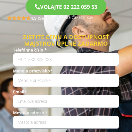
VOLAJTE 02 222 059 53
Hodnotenia zákazníkov
4.9 (960)
ZISTITE CENU A DOSTUPNOSŤ
MAJSTROV ÚPLNE ZADARMO
Telefónne číslo *
Meno a priezvisko*
Email*
Mesto a adresa *