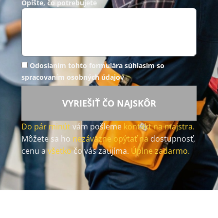
Opíšte, čo potrebujete
Odoslaním tohto formulára súhlasím so
spracovaním osobných údajov
VYRIEŠIŤ ČO NAJSKÔR
Do pár minút
vám pošleme
kontakt na majstra.
Môžete sa ho
nezáväzne opýtať na
dostupnosť,
cenu a
všetko
čo vás zaujíma.
Úplne zadarmo.