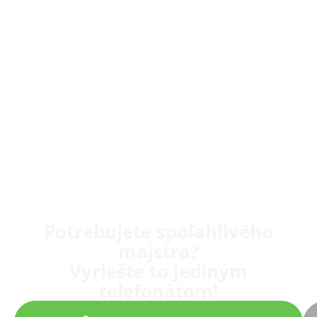
Potrebujete spoľahlivého
majstra?
Vyriešte to jediným
telefonátom!