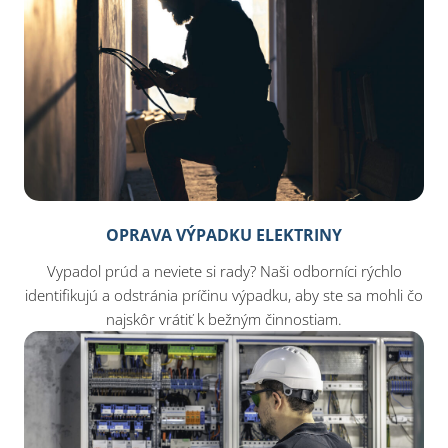
OPRAVA VÝPADKU ELEKTRINY
Vypadol prúd a neviete si rady? Naši odborníci rýchlo
identifikujú a odstránia príčinu výpadku, aby ste sa mohli čo
najskôr vrátiť k bežným činnostiam.