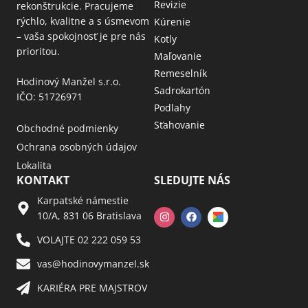
Revizie
rekonštrukcie. Pracujeme
rýchlo, kvalitne a s úsmevom
Kúrenie
– vaša spokojnosť je pre nás
Kotly
prioritou.
Maľovanie
Remeselník
Hodinový Manžel s.r.o.
Sadrokartón
IČO: 51726971
Podlahy
Sťahovanie
Obchodné podmienky
Ochrana osobných údajov
Lokalita
KONTAKT
SLEDUJTE NÁS
Karpatské námestie
10/A, 831 06 Bratislava
VOLAJTE 02 222 059 53​
vas@hodinovymanzel.sk​
KARIÉRA PRE MAJSTROV​