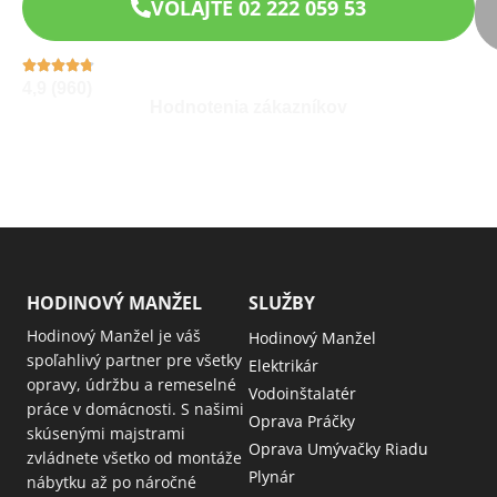
VOLAJTE 02 222 059 53
4,9 (960)
Hodnotenia zákazníkov
HODINOVÝ MANŽEL
SLUŽBY
Hodinový Manžel je váš
Hodinový Manžel
spoľahlivý partner pre všetky
Elektrikár
opravy, údržbu a remeselné
Vodoinštalatér
práce v domácnosti. S našimi
Oprava Práčky
skúsenými majstrami
Oprava Umývačky Riadu
zvládnete všetko od montáže
Plynár
nábytku až po náročné