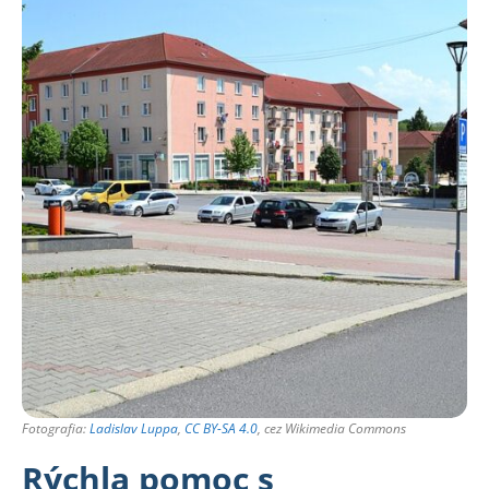
Fotografia:
Ladislav Luppa
,
CC BY-SA 4.0
, cez Wikimedia Commons
Rýchla pomoc s