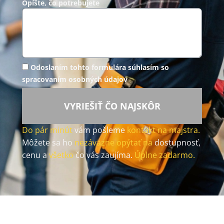
Opíšte, čo potrebujete
Odoslaním tohto formulára súhlasím so
spracovaním osobných údajov
VYRIEŠIŤ ČO NAJSKÔR
Do pár minút
vám pošleme
kontakt na majstra.
Môžete sa ho
nezáväzne opýtať na
dostupnosť,
cenu a
všetko
čo vás zaujíma.
Úplne zadarmo.