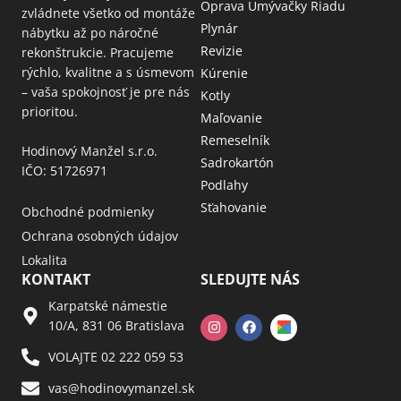
Oprava Umývačky Riadu
zvládnete všetko od montáže
Plynár
nábytku až po náročné
Revizie
rekonštrukcie. Pracujeme
rýchlo, kvalitne a s úsmevom
Kúrenie
– vaša spokojnosť je pre nás
Kotly
prioritou.
Maľovanie
Remeselník
Hodinový Manžel s.r.o.
Sadrokartón
IČO: 51726971
Podlahy
Sťahovanie
Obchodné podmienky
Ochrana osobných údajov
Lokalita
KONTAKT
SLEDUJTE NÁS
Karpatské námestie
10/A, 831 06 Bratislava
VOLAJTE 02 222 059 53​
vas@hodinovymanzel.sk​