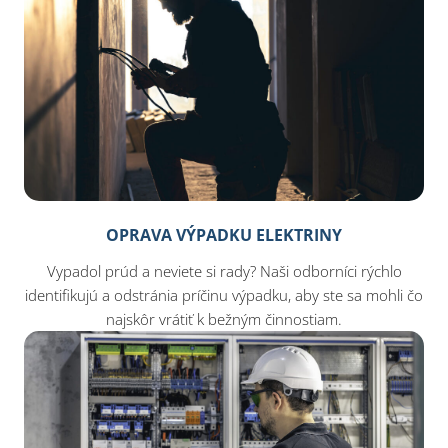
OPRAVA VÝPADKU ELEKTRINY
Vypadol prúd a neviete si rady? Naši odborníci rýchlo
identifikujú a odstránia príčinu výpadku, aby ste sa mohli čo
najskôr vrátiť k bežným činnostiam.