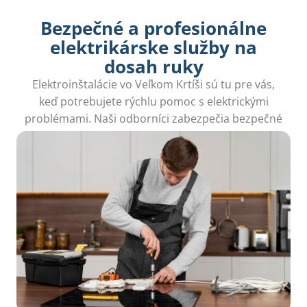
Bezpečné a profesionálne
elektrikárske služby na
dosah ruky
Elektroinštalácie vo Veľkom Krtíši sú tu pre vás,
keď potrebujete rýchlu pomoc s elektrickými
problémami. Naši odborníci zabezpečia bezpečné
a efektívne riešenia, aby váš domov opäť žiaril.