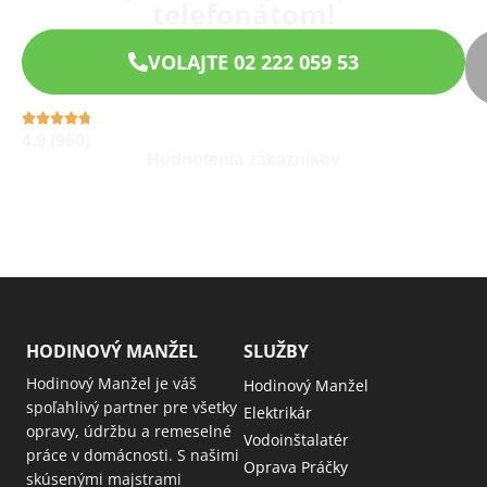
telefonátom!
VOLAJTE 02 222 059 53
4,9 (960)
Hodnotenia zákazníkov
HODINOVÝ MANŽEL
SLUŽBY
Hodinový Manžel je váš
Hodinový Manžel
spoľahlivý partner pre všetky
Elektrikár
opravy, údržbu a remeselné
Vodoinštalatér
práce v domácnosti. S našimi
Oprava Práčky
skúsenými majstrami