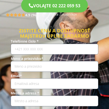
VOLAJTE 02 222 059 53
Hodnotenia zákazníkov
4.9 (960)
ZISTITE CENU A DOSTUPNOSŤ
MAJSTROV ÚPLNE ZADARMO
Telefónne číslo *
Meno a priezvisko*
Email*
Mesto a adresa *