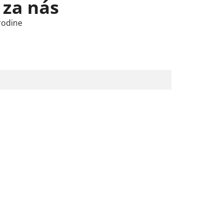
 za nás
rodine