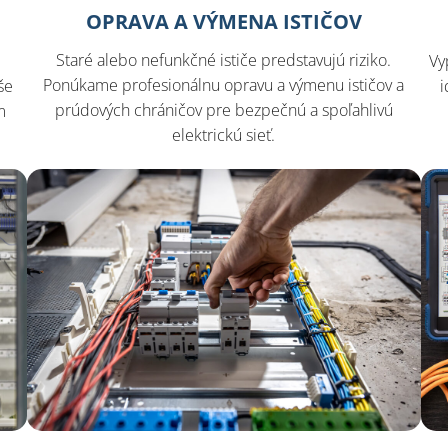
OPRAVA A VÝMENA ISTIČOV
Staré alebo nefunkčné ističe predstavujú riziko.
Vy
Ponúkame profesionálnu opravu a výmenu ističov a
še
i
prúdových chráničov pre bezpečnú a spoľahlivú
m
elektrickú sieť.