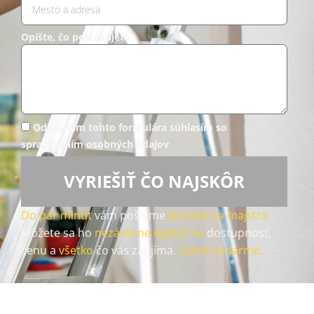
Opíšte, čo potrebujete
Odoslaním tohto formulára súhlasím so
spracovaním osobných údajov
VYRIEŠIŤ ČO NAJSKÔR
Do pár minút
vám pošleme
kontakt na majstra.
Môžete sa ho
nezáväzne opýtať na
dostupnosť,
cenu a
všetko
čo vás zaujíma.
Úplne zadarmo.