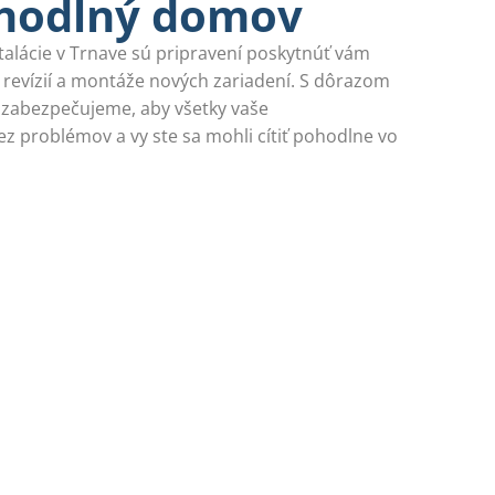
ohodlný domov
talácie v Trnave sú pripravení poskytnúť vám
 revízií a montáže nových zariadení. S dôrazom
 zabezpečujeme, aby všetky vaše
bez problémov a vy ste sa mohli cítiť pohodlne vo