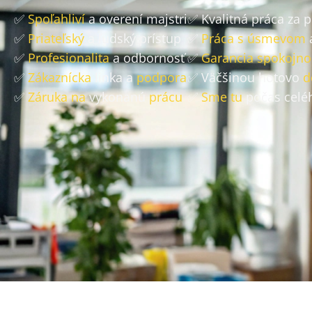
✅
Spoľahliví
a overení majstri
✅ Kvalitná práca za 
✅
Priateľský
a ľudský prístup
✅
Práca s úsmevom
✅
Profesionalita
a odbornosť
✅
Garancia spokojno
✅
Zákaznícka
linka a
podpora
✅ Väčšinou hotovo
d
✅
Záruka na
vykonanú
prácu
✅
Sme tu
počas celé