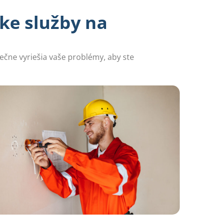
ke služby na
pečne vyriešia vaše problémy, aby ste