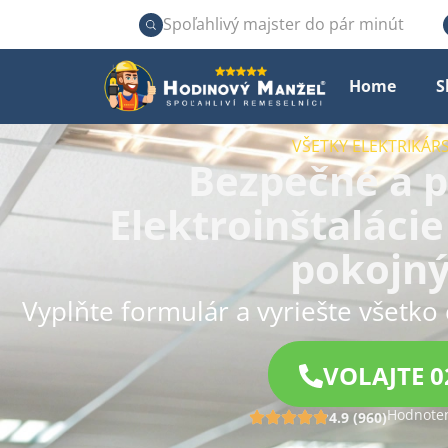
Spoľahlivý majster do pár minút
Home
S
VŠETKY ELEKTRIKÁRS
Bezpečné a p
Elektroinštalácie
pokojn
Vyplňte formulár a vyriešte všetko 
VOLAJTE 0
Hodnoten
4.9 (960)