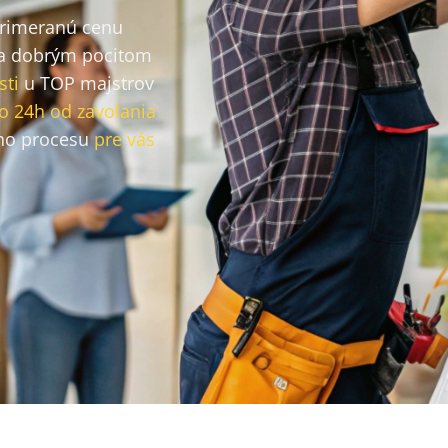
primeranú cenu
a dobrým pocitom
sti
u TOP majstrov
o 24h od zavolania
ho procesu
pre vás