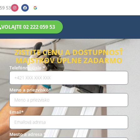
59 53
VOLAJTE 02 222 059 53
ZISTITE CENU A DOSTUPNOSŤ
MAJSTROV ÚPLNE ZADARMO
Telefónne číslo *
Meno a priezvisko*
Email*
Mesto a adresa *