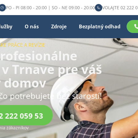
PO - PI 08:00 - 20:00 | SO - NE 09:00 - 20:00
VOLAJTE 02 222 0
lužby
O nás
Zdroje
Bezplatný odhad
KE PRÁCE A REVÍZIE
rofesionálne
 v Trnave pre váš
ý domov
čo potrebujete bez starostí!
2 222 059 53
ia zákazníkov