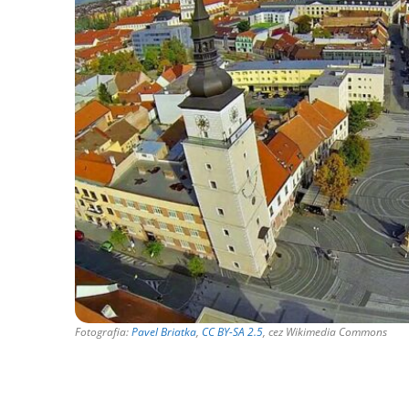
Fotografia:
Pavel Briatka
,
CC BY-SA 2.5
, cez Wikimedia Commons